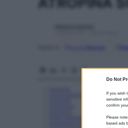
ATROPINA S
Redazione Starbene
1 Gennaio 2025 – Lettura 6 minuti
Google
Discover
Fon
Seguici su
Do Not Pr
Eccipienti
If you wish 
Controindicazioni
sensitive in
Posologia
confirm your
Avvertenze
Interazioni
Please note
Effetti Indesiderati
Gravidanza e Allattamento
based ads b