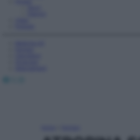
Fitness
Sport
Esercizi
Video
Podcast
Medicina AZ
Farmaci
Calcolatori
Oroscopo
Abbonamenti
Facebook
X
Instagram
Home
»
Farmaci