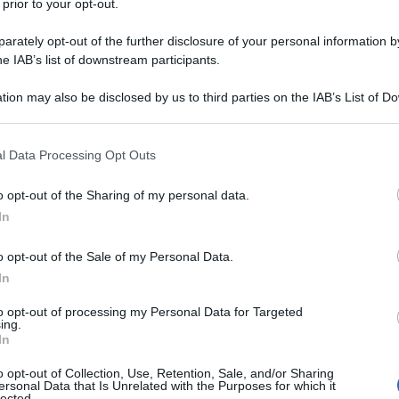
 prior to your opt-out.
rately opt-out of the further disclosure of your personal information by
he IAB’s list of downstream participants.
tion may also be disclosed by us to third parties on the IAB’s List of 
Descrizione tipo ricetta:
RRL – LIMITATIVA
 that may further disclose it to other third parties.
RIPETIBILE
 that this website/app uses one or more Google services and may gath
l Data Processing Opt Outs
Forma farmaceutica:
SOLUZIONE
including but not limited to your visit or usage behaviour. You may click 
INIETTABILE
 to Google and its third-party tags to use your data for below specifi
o opt-out of the Sharing of my personal data.
ogle consent section.
In
o opt-out of the Sale of my Personal Data.
 salivazione e le eccessive secrezioni del tratto
a sinusale in particolare se complicata
In
menti da organofosforici.
to opt-out of processing my Personal Data for Targeted
ing.
In
o opt-out of Collection, Use, Retention, Sale, and/or Sharing
ersonal Data that Is Unrelated with the Purposes for which it
i iniettabili.
lected.