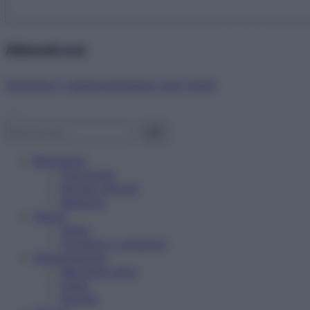
Abbonati ora!
Starbene ti regala benessere ogni mese!
Benessere
Psicologia
Rimedi naturali
Bellezza
Salute
News
Problemi e soluzioni
Alimentazione
Mangiare sano
Diete
Ricette