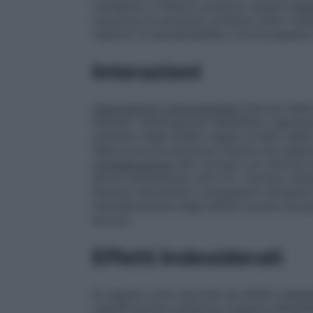
l’ischemia o l’infarto possono essere pegg
soluzione di atropina contiene sodio meta
reazioni di ipersensibilità e broncospasm
Interazioni
Associazioni controindicate
Derivati della
Alotano: attenuazione dell’effetto depres
aumento degli effetti vagali a livello dell
della broncocostrizione indotta da inalaz
considerazione
Altri farmaci con attività a
alcuni antistaminici anti-H1, i farmaci ant
farmaci neurolettici, antispastici atropinic
intensificazione degli effetti avversi atrop
bocca).
Effetti Indesiderati
Di seguito sono riportati gli effetti indes
classificazione sistemica organica MedDRA.