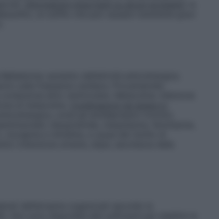
iorati.
Informazioni importanti su alcuni eccipienti
: la
bisolfito, un solfito che può causare raramente gravi
o.
 Belladonna: aumento dell’attività anticolinergica.
sorio sulla frequenza cardiaca. Procainamide:
a conduzione atrio ventricolare. Metacolina: inibizione
ione di metacolina.
Combinazioni da tenere in
nticolinergica, come gli antidepressivi triciclici,
iparkinsoniani, disopiramide, mequitazina, fenotiazine,
i, clozapina e chinidina, a causa del rischio di
inici (ritenzione urinaria, stipsi, secchezza della
iderati dell’atropina organizzati secondo la
 Non sono disponibili dati sufficienti per stabilire la