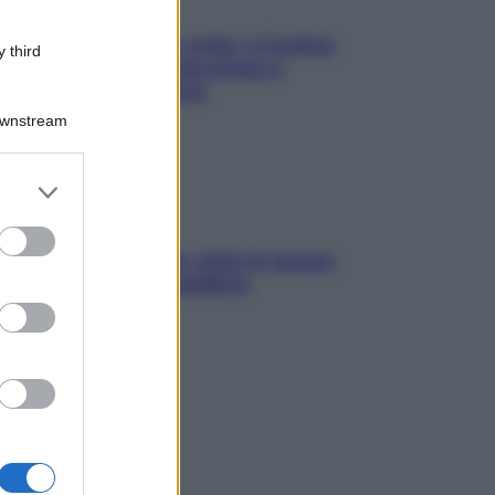
Mindfulness tra le vette: a Cortina
 third
due giorni lontani da stress e
ansia da smartphone
Downstream
er and store
to grant or
ed purposes
SOS pelle irritabile: tutte le mosse
per riportarla in equilibrio