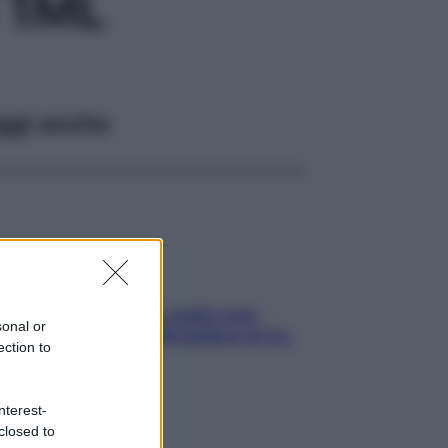
 1ML
ggi anche
Aria condizionata: usala così,
sonal or
senza rischiare raffreddore & Co.
ection to
nterest-
closed to