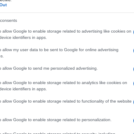
Out
consents
 qualsiasi degli eccipienti elencati al paragrafo 6.1.
o allow Google to enable storage related to advertising like cookies on
geo, stenosi pilorica, ostruzione gastrointestinale,
evice identifiers in apps.
 paralitico, atonia intestinale, miastenia gravis (salvo
olinesterasi). Tutte queste controindicazioni sono
o allow my user data to be sent to Google for online advertising
mergenza potenzialmente fatali (come bradiaritmia,
s.
to allow Google to send me personalized advertising.
o allow Google to enable storage related to analytics like cookies on
evice identifiers in apps.
se consigliata è di 0,3-0,6 mg per iniezione
ll’anestesia o per iniezione sottocutanea o
nduzione.
Bambini
: la dose consigliata è di 0,02 mg/kg
o allow Google to enable storage related to functionality of the website
a bradicardia sinusale
La dose consigliata è
enosa.
Antidoto
negli avvelenamenti da
ta è di 2 mg (per via intramuscolare o endovenosa
o allow Google to enable storage related to personalization.
mento) ogni 5-10 minuti fino a quando la pelle
ilatano e compare tachicardia.
Bambini
: la dose
o allow Google to enable storage related to security, including