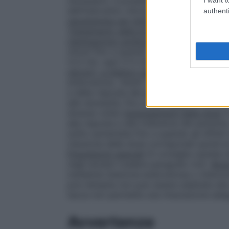
necessario, è possibile una somministraz
dell’intervento chirurgico.
Adulti
: 0,3 – 0,
authenti
neostigmina per limitare i suoi effetti mus
Trattamento della bradicardia con compr
rianimazione cardiopolmonare:
Adulti
: – 
minuti fino a quando viene ottenuta la fr
(2,5 ml), ogni 3–5 minuti (massimo 3 mg
nervini), a inibitori della colinesterasi e
endovenoso.
Adulti
: 0,5 – 2 mg di atropin
e della risposta del paziente, possono es
alle necessità, fino a che i segni e i si
diverse volte)
Aggiustamenti della dose
I
alla risposta e alla tolleranza del pazient
solito aumentata fino a quando gli effetti 
riduzione della dose corrisponde quindi a
Popolazioni speciali
Si consiglia cautela 
negli anziani (vedere paragrafo 4.4).
Modo
mediante iniezione endovenosa o iniezio
pre–riempita non può essere adattata alla
tacca non permette una misurazione ade
Avvertenze