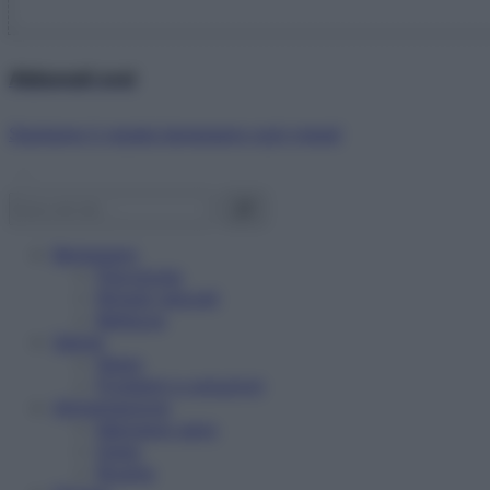
Abbonati ora!
Starbene ti regala benessere ogni mese!
Benessere
Psicologia
Rimedi naturali
Bellezza
Salute
News
Problemi e soluzioni
Alimentazione
Mangiare sano
Diete
Ricette