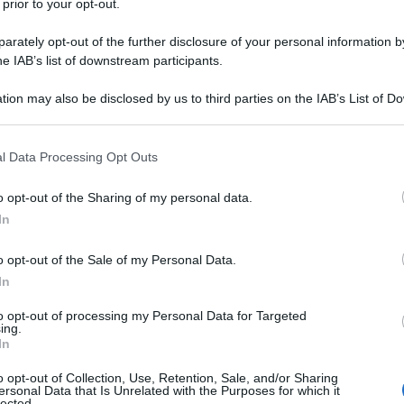
 prior to your opt-out.
rately opt-out of the further disclosure of your personal information by
he IAB’s list of downstream participants.
tion may also be disclosed by us to third parties on the IAB’s List of 
Descrizione tipo ricetta:
USPL – USO
 that may further disclose it to other third parties.
SPECIALISTICO
 that this website/app uses one or more Google services and may gath
l Data Processing Opt Outs
Forma farmaceutica:
SOLUZIONE
including but not limited to your visit or usage behaviour. You may click 
INIETTABILE
 to Google and its third-party tags to use your data for below specifi
o opt-out of the Sharing of my personal data.
ogle consent section.
2 mg/ml soluzione iniettabile in siringa pre–riempita
In
azione preanestetica per prevenire le reazioni vagali
manipolazione chirurgica, – Per limitare gli effetti
o opt-out of the Sale of my Personal Data.
mministrata post chirurgicamente per contrastare i
In
tamento della bradicardia con compromissione
 dovuto a eccessivo tono vagale in situazione di
to opt-out of processing my Personal Data for Targeted
: per trattare la bradicardia sintomatica e il
ing.
to in seguito a sovradosaggio o avvelenamento con
In
mpio anticolinesterasici, organofosforici, carbammati e
o opt-out of Collection, Use, Retention, Sale, and/or Sharing
ersonal Data that Is Unrelated with the Purposes for which it
lected.