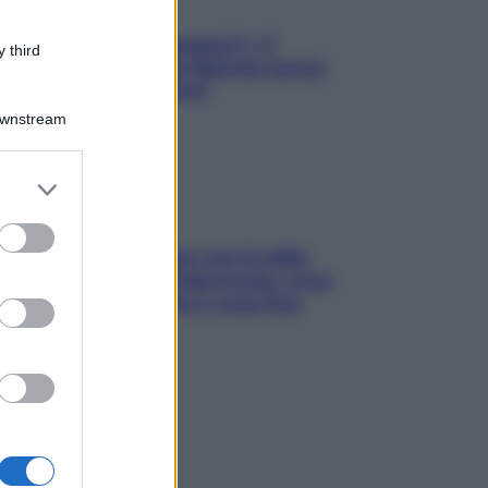
«Oggi che se magnamo?»: 4
 third
ricette facili di Max Mariola senza
pesare gli ingredienti
Downstream
er and store
to grant or
ed purposes
Perché la pressione con il caldo
scende e sale all’improvviso: cosa
succede alle donne e cosa fare
subito