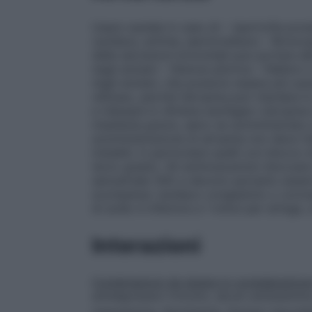
Usare cautela in caso di: – Ipertrofia pros
cardiaca, aritmie, ipertiroidismo – Bronc
delle secrezioni bronchiali può portare all
negli anziani – Stenosi pilorica – Febbre
negli anziani, che possono essere più susce
reflusso, perché l’atropina può ritardare 
e rilassare lo sfintere esofageo L’atropi
miastenia gravis, salvo se somministrata 
somministrazione di atropina non deve rita
instabili, in particolare quelli con blocc
terzo grado). Gli antimuscarinici bloccan
senoatriale (SA) e devono pertanto essere
scompenso cardiaco congestizio o coronar
di sodio è inferiore a 1 mmol per siringa,
Interazioni
Combinazioni da tenere in considerazion
antidepressivi triciclici, alcuni antistamini