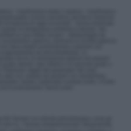
tatica – Insufficienza renale o epatica – Insufficienza
opneumopatia cronica ostruttiva, perché la riduzione
a formazione di tappi bronchiali – Atonia intestinale
 o quando la temperatura ambiente è elevata– Nei
ttibili ai suoi effetti avversi – Nell’esofagite da
lo svuotamento gastrico, diminuire la motilità gastrica
na non deve essere somministrata a pazienti con
congiuntamente ad anticolinesterasi. La
rdare l’avvio di stimolazione esterna nei pazienti
o di grado elevato (tipo Mobitz II di secondo grado o
o l’inibizione vagale del pacemaker del nodo
 usati con cautela nei pazienti con tachiaritmie,
opatie. Questo medicinale contiene sodio. Il livello
 cioè è praticamente "senza sodio".
e
Altri farmaci con attività anticolinergica, come gli
ci anti–H
, i farmaci antiparkinsoniani, disopiramide,
1