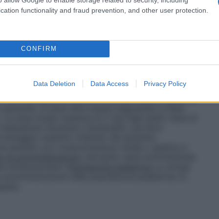
ione intramuscolare 30–60 minuti prima
6 mg e.v. o i.m. (1,5–3 ml)
In combinazione con
cation functionality and fraud prevention, and other user protection.
carinici
:
Adulti:
0,6 – 1,2 mg e.v. (3–6 ml)
omissione emodinamica, blocco atrioventricolare,
Bradicardia sinusale: 0,5 mg e.v. (2,5 ml), ogni 2–5
equenza cardiaca desiderata. – Blocco AV: 0,5 mg e.v.
CONFIRM
)
Come antidoto agli organofosforici (pesticidi, gas
 in caso di avvelenamento da funghi muscarinici
: Uso
a solfato (2,5 – 10 ml) a seconda delle caratteristiche
Data Deletion
Data Access
Privacy Policy
sere ripetuti dopo 5 minuti e successivamente in base
ntomi non scompaiono (questa dose può essere superata
n generale, la dose deve essere aggiustata in base
e. La dose totale massima di 3 mg negli adulti viene di
indesiderati diventano intollerabili; una lieve
l dosaggio massimo tollerato dal paziente.
nei pazienti con compromissione renale o epatica e
 di somministrazione
L’atropina viene somministrata
ne intramuscolare.
Popolazione pediatrica
La siringa
 somministrazione nella popolazione pediatrica; la
guata.