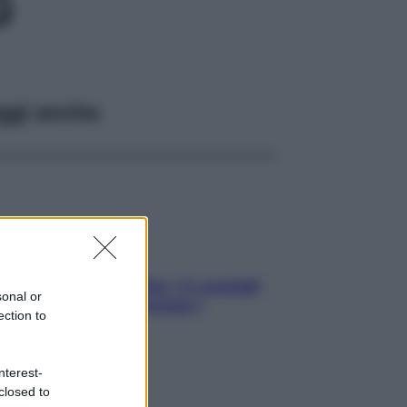
G
ggi anche
Sicurezza al volante: i 5 consigli
sonal or
dell’ex pilota di Formula 1
ection to
nterest-
closed to