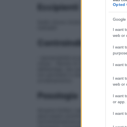
Eccipienti
Opted 
Google 
Sodio cloruro Acido cloridrico concentra
iniettabili
I want t
web or d
Controindicazioni
I want t
purpose
– Ipersensibilità al principio attivo o ad
chiuso – Rischio di ritenzione urinaria a c
I want 
dell’esofago, ileo paralitico e megacolon 
non pertinenti in situazioni di emergenza
I want t
avvelenamento).
web or d
Posologia
I want t
or app.
Atropina Solfato Laboratoire Aguettant 0,2
I want t
deve essere somministrato sotto supervi
Somministrazione endovenosa immediatame
I want t