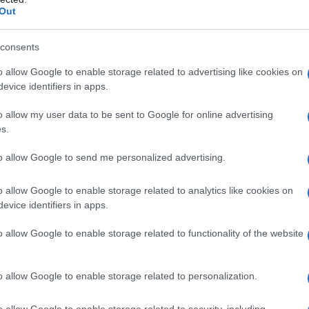
Out
consents
to (per la regolazione del pH) Acqua per preparazioni
o allow Google to enable storage related to advertising like cookies on
evice identifiers in apps.
o allow my user data to be sent to Google for online advertising
s.
 uno qualsiasi degli eccipienti – Glaucoma ad angolo
ausa di malattia della prostata o dell’uretra – Acalasia
to allow Google to send me personalized advertising.
tossico Tutte queste controindicazioni sono tuttavia
 potenzialmente fatali (come bradiaritmia,
o allow Google to enable storage related to analytics like cookies on
evice identifiers in apps.
o allow Google to enable storage related to functionality of the website
 mg/ml, soluzione iniettabile in siringa preriempita
o allow Google to enable storage related to personalization.
sione medica.
Posologia
Medicazione preanestetica
nte prima dell’intervento chirurgico; se
o allow Google to enable storage related to security, including