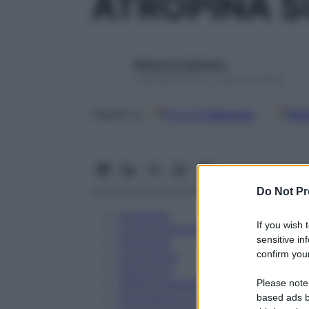
ATROPINA S
Redazione Starbene
1 Gennaio 2025 – Lettura 8 minuti
Google
Discover
Fon
Seguici su
Do Not Pr
Eccipienti
If you wish 
Controindicazioni
sensitive in
Posologia
confirm your
Avvertenze
Interazioni
Please note
Effetti Indesiderati
Gravidanza e Allattamento
based ads b