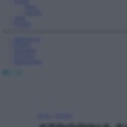
Fitness
Sport
Esercizi
Video
Podcast
Medicina AZ
Farmaci
Calcolatori
Oroscopo
Abbonamenti
Facebook
X
Instagram
Home
»
Farmaci