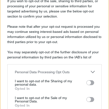
If you wish to opt-out of the sale, sharing to third parties, or
processing of your personal or sensitive information for
targeted advertising by us, please use the below opt-out
section to confirm your selection.
Please note that after your opt-out request is processed you
may continue seeing interest-based ads based on personal
information utilized by us or personal information disclosed to
third parties prior to your opt-out.
You may separately opt-out of the further disclosure of your
personal information by third parties on the IAB’s list of
downstream participants.
Personal Data Processing Opt Outs
This information may also be disclosed by us to third parties
on the IAB’s List of Downstream Participants that may further
I want to opt-out of the Sharing of my
disclose it to other third parties.
personal data.
Opted In
Please note that this website/app uses one or more Google
services and may gather and store information including but
I want to opt-out of the Sale of my
Personal Data.
not limited to your visit or usage behaviour. You may click to
Opted In
grant or deny consent to Google and its third-party tags to