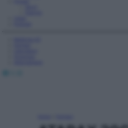
Fitness
Sport
Esercizi
Video
Podcast
Medicina AZ
Farmaci
Calcolatori
Oroscopo
Abbonamenti
Facebook
X
Instagram
Home
»
Farmaci