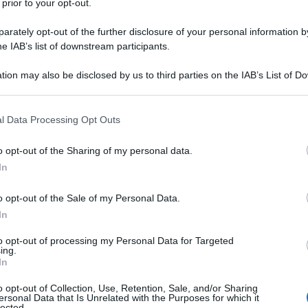
 prior to your opt-out.
rately opt-out of the further disclosure of your personal information by
he IAB’s list of downstream participants.
ATO
tion may also be disclosed by us to third parties on the IAB’s List of 
Descrizione tipo ricetta:
RR – RIPETIBILE
 that may further disclose it to other third parties.
10V IN 6MESI
 that this website/app uses one or more Google services and may gath
l Data Processing Opt Outs
Forma farmaceutica:
COMPRESSE
including but not limited to your visit or usage behaviour. You may click 
RIVESTITE
 to Google and its third-party tags to use your data for below specifi
o opt-out of the Sharing of my personal data.
ogle consent section.
In
o opt-out of the Sale of my Personal Data.
nsiosi. Dermatiti allergiche accompagnate da prurito.
In
to opt-out of processing my Personal Data for Targeted
ing.
In
211), levomentolo, essenza di nocciola (contenente
, estratto di semi di Fieno greco, olio di Levistico),
o opt-out of Collection, Use, Retention, Sale, and/or Sharing
ersonal Data that Is Unrelated with the Purposes for which it
tite con film
: Nucleo
: lattosio monoidrato, cellulosa
lected.