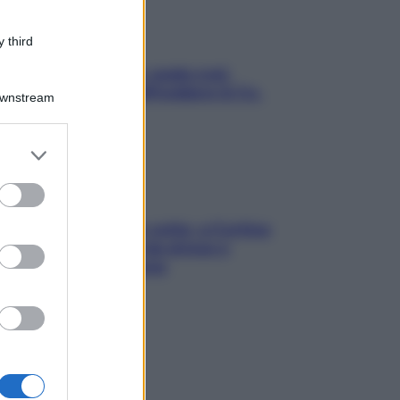
 third
Aria condizionata: usala così,
senza rischiare raffreddore & Co.
Downstream
er and store
to grant or
ed purposes
Mindfulness tra le vette: a Cortina
due giorni lontani da stress e
ansia da smartphone