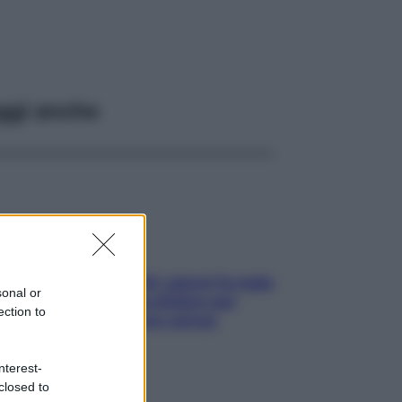
ggi anche
Doccia, lavarsi tutti i giorni fa male
sonal or
alla pelle? I miti da sfatare per
ection to
proteggerla davvero senza
stressarla
nterest-
closed to