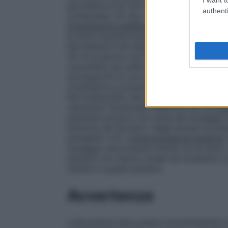
giornaliera è di 100 mg al giorno. La dos
authenti
compressa; 25 mg = 1 compressa o un cuc
Popolazione pediatrica (bambini di età su
la dose massima giornaliera è di 2 mg/kg 
Nei bambini che superano i 40 kg di peso
50 ml al giorno con siringa graduata. La 
cucchiaino da caffè di sciroppo/5 ml con 
sciroppo/10 ml con siringa graduata). Le
ai bambini.La posologia varia da 1 a 4 so
Nel trattamento dei pazienti anziani la p
valutando l’eventuale riduzione dei dosaggi
paziente anziano con metà del dosaggio pr
d’azione del farmaco. Negli anziani la do
paragrafo 4.4).
Compromissione epatica
:
dosaggio deve essere ridotto di un terzo
pazienti con danno renale da moderato a g
ridotta in questi pazienti.
Avvertenze
L’idrossizina deve essere somministrata 