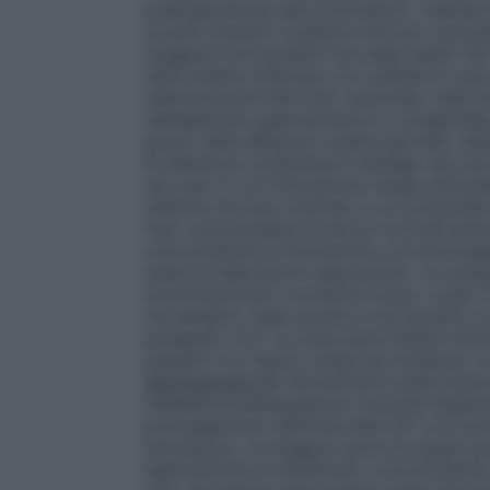
predisposizione alle convulsioni. I bambin
avversi inerenti il sistema nervoso centra
maggiore nei bambini che negli adulti. Per i
deve essere utilizzata con cautela in caso
nell’ostruzione del collo vescicale, nelle st
dell’apparato gastroenterico e urogenitale,
grave, nelle affezioni cardiovascolari, nell
di demenza, evitandone l’impiego nei cas
nel caso in cui l’idrossizina venga utilizz
sistema nervoso centrale o con proprietà 
l’uso concomitante di alcool e di idrossi
concomitante di idrossizina e di anticoagu
esami di laboratorio appropriati. La compa
somministrando il prodotto dopo i pasti. 
nei bambini, negli anziani e nei pazienti
paragrafo 4.2). La dose deve essere rido
pazienti con danno renale da moderato a
dell’intervallo QT
Idrossizina è stata asso
nell’elettrocardiogramma. Durante l’esperi
prolungamento dell’intervallo QT e di tor
idrossizina. La maggior parte di questi paz
elettrolitiche e trattamento concomitante