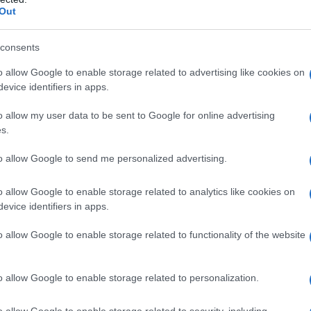
 colloidale anidra.
Rivestimento
: Opadry Y–1–7000
Out
464), macrogol 400].
consents
o allow Google to enable storage related to advertising like cookies on
evice identifiers in apps.
 qualsiasi degli eccipienti elencati al paragrafo 6.1,
, all’aminofillina o all’etilendiamina. Nei pazienti affetti
o allow my user data to be sent to Google for online advertising
nibitori delle monoaminossidasi (IMAO) (vedere
s.
olungamento dell’intervallo QT, acquisito o congenito.
rolungamento dell’intervallo QT come patologie
to allow Google to send me personalized advertising.
ttrolitici (ipopotassiemia, ipomagnesiemia), storia
adicardia significativa, uso concomitante di altri
o QT e/o indurre torsione di punta (vedere paragrafi
o allow Google to enable storage related to analytics like cookies on
ttamento (vedere paragrafo 4.6).
evice identifiers in apps.
o allow Google to enable storage related to functionality of the website
mite siringa per uso orale da 1 a 10 ml, graduata
o allow Google to enable storage related to personalization.
rettamente individuale. ATARAX deve essere usato
tempo possibile. Negli adulti la dose massima
o allow Google to enable storage related to security, including