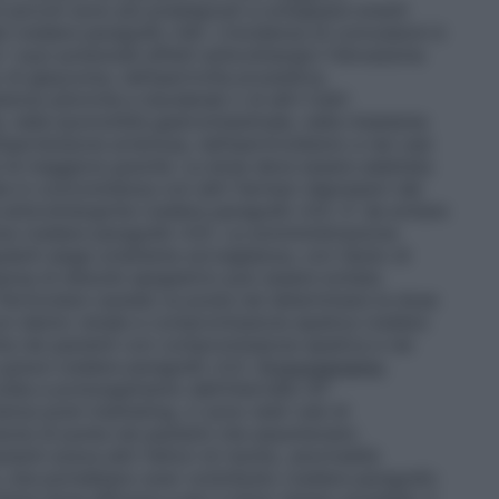
i piccoli sono più predisposti a sviluppare eventi
le (vedere paragrafo 4.8). L’incidenza di convulsioni è
 suoi potenziali effetti anticolinergici l’idrossizina
 di glaucoma, nell’ipertrofia prostatica,
enosi piloriche e duodenali o di altri tratti
 nella ipomotilità gastrointestinale, nella miastenia
’ipertensione arteriosa, nell’ipertiroidismo e nei casi
i di maggiore gravità. La dose deve essere adattata
ata in concomitanza con altri farmaci depressivi del
anticolinergiche (vedere paragrafo 4.5). E’ da evitare
zina (vedere paragrafo 4.5). La somministrazione
lanti esige un’attenta sorveglianza, con l’aiuto di
rsa di disturbi epigastrici può essere evitata
Particolare cautela va posta nel determinare la dose
 con danno renale e compromissione epatica (vedere
tta nei pazienti con compromissione epatica e nei
 grave (vedere paragrafo 4.2).
Prolungamento
ciata a prolungamento dell’intervallo QT
enza post–marketing, ci sono stati casi di
sione di punta nei pazienti che assumevano
ienti aveva altri fattori di rischio, anormalità
, che potrebbero aver contribuito (vedere paragrafo