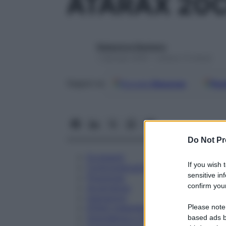
ATARAX 20C
Redazione Starbene
1 Gennaio 2025 – Lettura 13 minuti
Google
Discover
Fon
Seguici su
Do Not Pr
Eccipienti
If you wish 
Controindicazioni
sensitive in
Posologia
confirm your
Avvertenze
Interazioni
Please note
Effetti Indesiderati
Gravidanza e Allattamento
based ads b