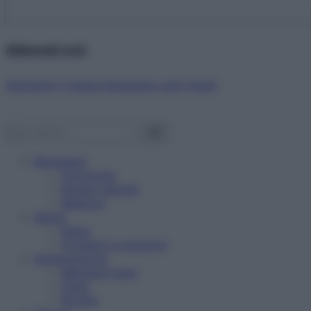
Abbonati ora!
Starbene ti regala benessere ogni mese!
Benessere
Psicologia
Rimedi naturali
Bellezza
Salute
News
Problemi e soluzioni
Alimentazione
Mangiare sano
Diete
Ricette