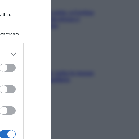
Mindfulness tra le vette: a Cortina
 third
due giorni lontani da stress e
ansia da smartphone
Downstream
er and store
to grant or
ed purposes
SOS pelle irritabile: tutte le mosse
per riportarla in equilibrio