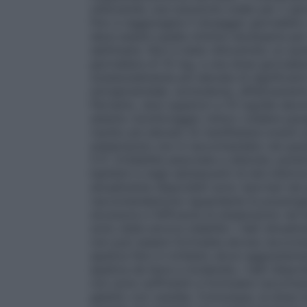
utilizzando una soluzione orale) per 2 gior
fino a raggiungere il dosaggio giornalie
deve essere quella minima necessaria per 
settimane. Non è stato dimostrato un aume
giornaliera di 10 mg, e una dose giornali
sostanzialmente più elevata di significativi
extrapiramidali, sonnolenza, affaticamen
Pertanto, dosi superiori a 10 mg/die devo
attento monitoraggio clinico (vedere paragr
rischio più elevato di manifestare eventi a
aripiprazolo non è raccomandato nei pazien
5.1).
Irritabilità associata a disturbo autist
bambini e negli adolescenti di età inferior
attualmente disponibili sono riportati ne
raccomandazione riguardante la posolog
sicurezza e l’efficacia di aripiprazolo nei
sono state ancora stabilite. I dati attualm
non può essere formulata alcuna raccoma
epatica
Non è richiesto alcun aggiustame
epatica da lieve a moderata. I dati dispo
non sono sufficienti a formulare raccoman
gestito con cautela. Comunque, la dose 