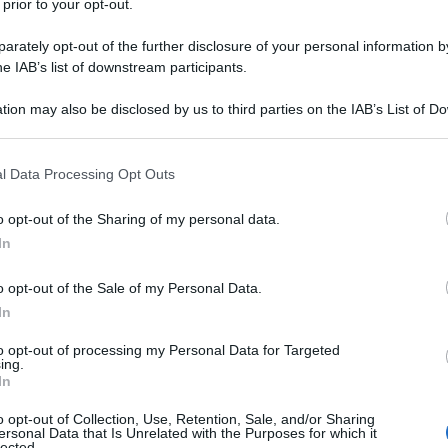
 prior to your opt-out.
rately opt-out of the further disclosure of your personal information by
he IAB’s list of downstream participants.
tion may also be disclosed by us to third parties on the IAB’s List of 
Descrizione tipo ricetta:
RR – RIPETIBILE
 that may further disclose it to other third parties.
10V IN 6MESI
 that this website/app uses one or more Google services and may gath
l Data Processing Opt Outs
Forma farmaceutica:
COMPRESSE
including but not limited to your visit or usage behaviour. You may click 
ORODISPERSIBILI
 to Google and its third-party tags to use your data for below specifi
o opt-out of the Sharing of my personal data.
ogle consent section.
rattamento della schizofrenia negli adulti e negli
In
nni.
Aripiprazolo Teva Italia
è indicato per il
tà da moderata a grave, nei pazienti con Disturbo
o opt-out of the Sale of my Personal Data.
i un nuovo episodio maniacale, negli adulti che hanno
In
cali e i cui episodi maniacali hanno risposto al
agrafo 5.1).
Aripiprazolo Teva Italia
è indicato per il
to opt-out of processing my Personal Data for Targeted
ttimane degli episodi maniacali di entità da
ing.
 da Disturbo Bipolare di Tipo I di età pari o
In
.
o opt-out of Collection, Use, Retention, Sale, and/or Sharing
ersonal Data that Is Unrelated with the Purposes for which it
lected.