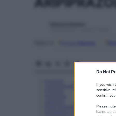
ARIPIPRAZO
Redazione Starbene
1 Gennaio 2025 – Lettura 27 minuti
Google
Discover
Fon
Seguici su
Do Not Pr
Eccipienti
If you wish 
Controindicazioni
sensitive in
Posologia
confirm your
Avvertenze
Interazioni
Please note
Effetti Indesiderati
Gravidanza e Allattamento
based ads b