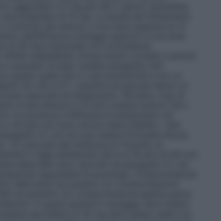
ni, aggiustato a 5 mg per altri 2 giorni, quotidiana
ro raccomandato di 10 mg. La durata del trattamento
il controllo dei sintomi, e non deve superare le 12
nto dell’efficacia a dosaggi superiori a una dose
era di 30 mg è associata con un’incidenza
 effetti indesiderati, inclusi eventi correlati a sintomi
to e aumento di peso (vedere paragrafo 4.8).
no essere usate solo in casi eccezionali e con un
afi 4.4, 4.8 e 5.1). I pazienti più giovani hanno un
vversi associati ad aripiprazolo. Pertanto, l’uso di
ti di età inferiore a 13 anni (vedere sezioni 4.8 e
ico
: la sicurezza e l’efficacia di aripiprazolo nei
e a 18 anni non sono ancora state stabilite. I dati
l paragrafo 5.1, ma non può essere formulata alcuna
ia.
Tic associati alla sindrome di Tourette
: la
 bambini e negli adolescenti dai 6 ai 18 anni di età non
ente disponibili sono riportati nel paragrafo 5.1, ma
ndazione riguardante la posologia.
Compromissione
nto della dose nei pazienti con compromissione
nibili sui pazienti con compromissione epatica grave
dazioni. In questi pazienti il dosaggio deve essere
massima giornaliera di 30 mg deve essere usata con