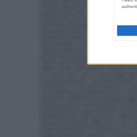
La dose massima giornaliera non deve su
Disturbo Bipolare di Tipo I
La dose inizial
authenti
somministrata una volta al giorno, indipe
beneficio da una dose più elevata. La do
mg.
Prevenzione delle recidive di episodi 
prevenzione delle recidive di episodi mani
continuare la terapia allo stesso dosaggio.
deve prendere in considerazione un aggiu
riduzione della dose.
Popolazioni speciali
adolescenti di età pari o superiore a 15 a
mg/die, somministrata una volta al giorno
essere iniziato alla dose di 2 mg (es. uti
a 5 mg per altri 2 giorni, fino a raggiung
Quando appropriati, i successivi aumenti
incrementi di 5 mg, senza superare la do
5.1).L’aripiprazolo è efficace a dosi com
incremento dell’efficacia a dosaggi maggio
pazienti possono trarre beneficio da una d
raccomandato nei pazienti affetti da schiz
insufficienti dati sulla sicurezza e l’effic
maniacali nel Disturbo Bipolare di Tipo I n
dose raccomandata di aripiprazolo è di 1
indipendentemente dai pasti. Il trattament