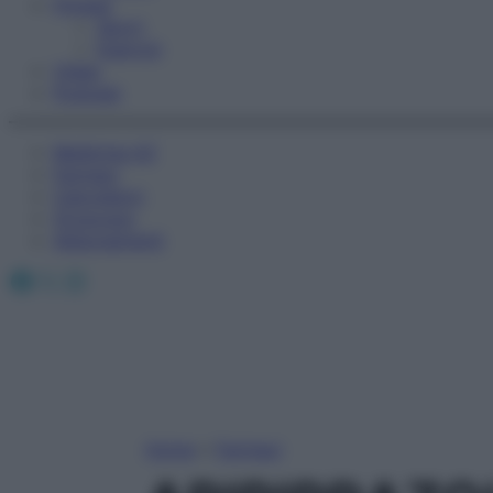
Fitness
Sport
Esercizi
Video
Podcast
Medicina AZ
Farmaci
Calcolatori
Oroscopo
Abbonamenti
Facebook
X
Instagram
Home
»
Farmaci