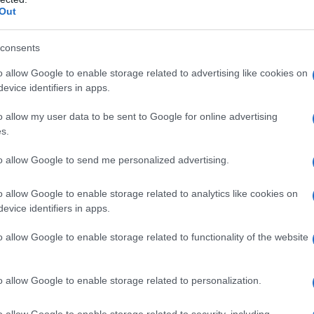
Out
istallina silicizzata Silice colloidale anidra Ossido di
consents
 da 15 mg)
Ossido di ferro rosso (E172)
(solo nelle
idone di tipo B Xilitolo (E967) Apartame (E951)
o allow Google to enable storage related to advertising like cookies on
rico Aroma ananas (contiene aromi naturali identici,
evice identifiers in apps.
a) Magnesio stearato
o allow my user data to be sent to Google for online advertising
s.
to allow Google to send me personalized advertising.
 qualsiasi degli eccipienti elencati al paragrafo 6.1.
o allow Google to enable storage related to analytics like cookies on
evice identifiers in apps.
o allow Google to enable storage related to functionality of the website
iale raccomanda di aripiprazolo è di 10 o 15 mg/die,
e somministrata una volta al giorno,
olo è efficace ad un dosaggio compreso tra 10 e 30
o allow Google to enable storage related to personalization.
ento dell’efficacia a dosaggi maggiori di una dose
zienti possono trarre beneficio da una dose maggiore.
o allow Google to enable storage related to security, including