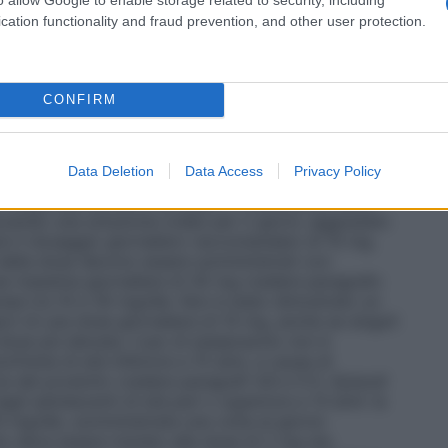
perare i 30 mg.
Episodi maniacali nei pazienti con
e raccomandata di aripiprazolo è di 15 mg,
cation functionality and fraud prevention, and other user protection.
ndentemente dai pasti. Alcuni pazienti possono trarre
se massima giornaliera non deve superare i 30
maniacali nel Disturbo Bipolare di Tipo I
Per la
acali nei pazienti in trattamento con aripiprazolo
CONFIRM
 Sulla base della condizione clinica del paziente, si
stamento del dosaggio giornaliero, inclusa una
Popolazione pediatrica
Schizofrenia negli
Data Deletion
Data Access
Privacy Policy
nni
: la dose raccomandata di aripiprazolo è di 10
 indipendentemente dai pasti. Il trattamento deve
lizzando una soluzione orale) per 2 giorni, aggiustato
ere il dosaggio giornaliero raccomandato di 10 mg.
 della dose devono essere somministrati con
se massima giornaliera di 30 mg (vedere paragrafo
prese tra 10 e 30 mg/die. Non è stato dimostrato un
ri di una dose giornaliera di 10 mg, anche se singoli
ose più elevata. L’uso di aripiprazolo non è
ofrenia di età inferiore a 15 anni, a causa di
acia del prodotto (vedere paragrafi 4.8 e 5.1).
Episodi
egli adolescenti di età pari o superiore a 13 anni
: la
0 mg/die, somministrata una volta al giorno
o deve essere iniziato alla dose di 2 mg (es.