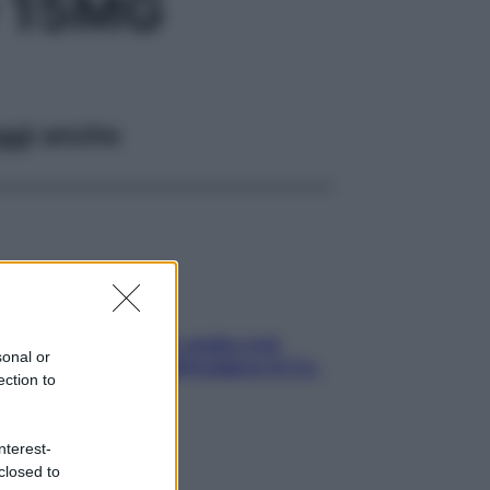
 15MG
ggi anche
Aria condizionata: usala così,
sonal or
senza rischiare raffreddore & Co.
ection to
nterest-
closed to