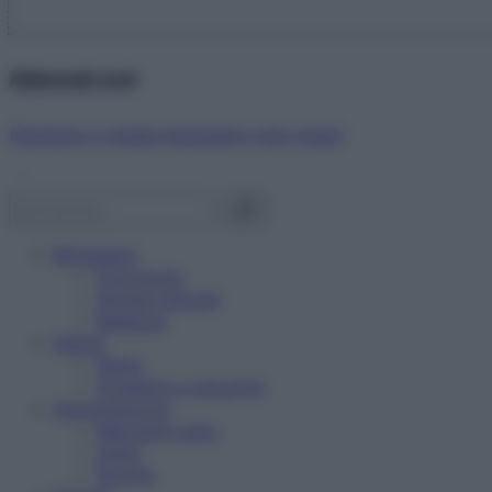
Abbonati ora!
Starbene ti regala benessere ogni mese!
Benessere
Psicologia
Rimedi naturali
Bellezza
Salute
News
Problemi e soluzioni
Alimentazione
Mangiare sano
Diete
Ricette