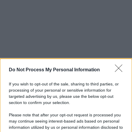
Do Not Process My Personal Information
If you wish to opt-out of the sale, sharing to third parties, or
processing of your personal or sensitive information for
targeted advertising by us, please use the below opt-out
section to confirm your selection.
Please note that after your opt-out request is processed you
may continue seeing interest-based ads based on personal
information utilized by us or personal information disclosed to