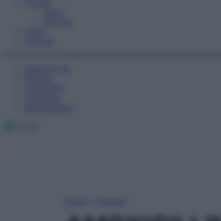
Fitness
Sport
Esercizi
Video
Podcast
Medicina AZ
Farmaci
Calcolatori
Oroscopo
Abbonamenti
Facebook
X
Instagram
Home
»
Farmaci