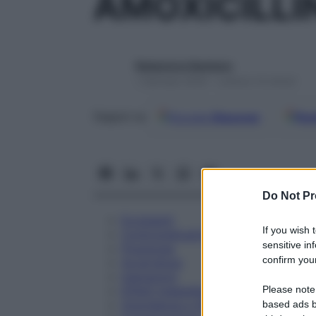
AMOXICILLI
Redazione Starbene
1 Gennaio 2025 – Lettura 14 minuti
Google
Discover
Fon
Seguici su
Do Not Pr
Eccipienti
If you wish 
Controindicazioni
sensitive in
Posologia
confirm your
Avvertenze
Interazioni
Please note
Effetti Indesiderati
Gravidanza e Allattamento
based ads b