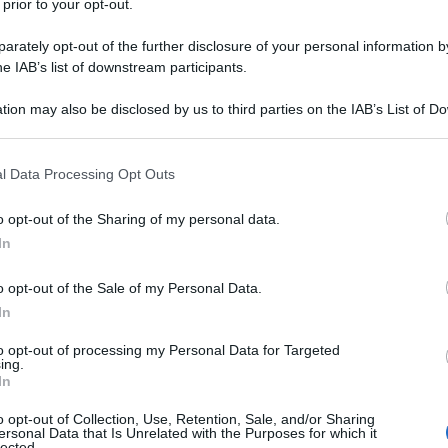
 prior to your opt-out.
rately opt-out of the further disclosure of your personal information by
he IAB’s list of downstream participants.
TO/POTASSIO CLAVULANATO
tion may also be disclosed by us to third parties on the IAB’s List of 
Descrizione tipo ricetta:
RR – RIPETIBILE
 that may further disclose it to other third parties.
10V IN 6MESI
 that this website/app uses one or more Google services and may gath
l Data Processing Opt Outs
Forma farmaceutica:
SOSPENSIONE ORALE
including but not limited to your visit or usage behaviour. You may click 
POLVERE
 to Google and its third-party tags to use your data for below specifi
o opt-out of the Sharing of my personal data.
ogle consent section.
up è indicato per il trattamento delle seguenti
In
e paragrafi 4.2, 4.4 e 5.1) • Sinusite acuta batterica
dia acuta • Esacerbazione acuta della bronchite
o opt-out of the Sale of my Personal Data.
Polmonite acquisita in comunità • Cistite •
In
i molli, in particolare cellulite, morsi di animali,
• Infezioni osteoarticolari, in particolare osteomielite
to opt-out of processing my Personal Data for Targeted
-guida ufficiali sull’uso appropriato degli agenti
ing.
In
o opt-out of Collection, Use, Retention, Sale, and/or Sharing
ersonal Data that Is Unrelated with the Purposes for which it
lected.