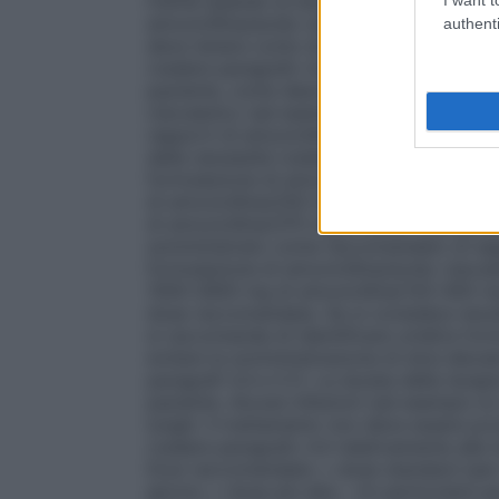
tranne quando le dosi sono definite nei t
amoxicillina/acido clavulanico che viene s
authenti
deve tenere conto di: • Patogeni attesi e l
(vedere paragrafo 4.4) • Gravità e sito del
paziente, come descritto di seguito. L’uso
clavulanico (ad esempio quelle che fornisc
rapporti di amoxicillina – acido clavulan
della necessità (vedere paragrafi 4.4 e 5.
formulazione di amoxicillina/acido clavul
di amoxicillina/250 mg di acido clavulan
di amoxicillina/375 mg di acido clavulani
somministrato come raccomandato di segu
formulazione di amoxicillina/acido clavul
1000-2800 mg di amoxicillina/143-400 mg
dose raccomandata. Se si considera necess
si raccomanda di identificare un’altra for
evitare la somministrazione di dosi eleva
paragrafi 4.4 e 5.1). La durata della terap
paziente. Alcune infezioni (ad esempio le 
lunghi. Il trattamento non deve essere pr
(vedere paragrafo 4.4 relativamente alla 
Dosi raccomandate: • dose standard (per 
giorno; • dose più alta – (in particolare pe