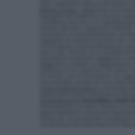
tratto respiratorio inferiore ed infezioni 
Bambini di peso < 40 kg
Dosi raccomanda
mg/kg/die somministrati in due dosi separ
considerate dosi fino a 70 mg/10mg/kg/die
infezioni del tratto respiratorio inferiore)
formulazioni di amoxicillina/acido clavul
mg/kg/die nei bambini al di sotto dei 2 an
di formulazioni di amoxicillina/acido clavu
mesi di età. Pertanto non è possibile for
popolazione di pazienti.
Anziani
Non è ne
renale
Non è richiesto un aggiustamento d
creatinina (CrCl) superiore a 30 ml/min. N
30 ml/min, l’uso di formulazioni con rappo
raccomandato, poiché non sono disponibi
Compromissione epatica
La posologia dev
epatica deve essere monitorata ad interval
somministrazione
Amoxicillina e Acido C
Somministrare il prodotto all’inizio di un
gastrointestinale e ottimizzare l’assorbim
iniziare per via parenterale e proseguire c
ricostituzione del medicinale prima della