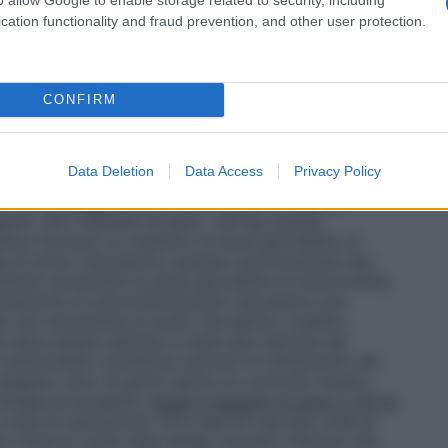
ermini di un singolo componente. La dose di
celta per il trattamento di ogni singola infezione
cation functionality and fraud prevention, and other user protection.
oro probabile suscettibilità agli agenti antibatterici
l’infezione • Età, peso e funzionalità renale del
 di formulazioni alternative di amoxicillina/acido
ono dosi più alte di amoxicillina e/o differenti
CONFIRM
ico) deve essere preso in considerazione a seconda
1). Per adulti e bambini di peso ≥ 40 kg, questa
anico fornisce una dose totale giornaliera di 1750 mg
Data Deletion
Data Access
Privacy Policy
ico con dosaggio di due volte al giorno e di 2625 mg
co con dosaggio di tre volte al giorno, quando
ito. Per i bambini di peso <40 kg, questa
anico fornisce un massimo di dose giornaliera di
 di acido clavulanico, quando somministrata alla
ario aumentare la dose giornaliera di amoxicillina,
mulazione di amoxicillina/acido clavulanico per
te non necessarie di acido clavulanico (vedere
ia deve essere definita in base alla risposta del
osteomieliti) richiedono periodi di trattamento più
oseguito oltre 14 giorni senza un controllo medico
terapia prolungata).
Adulti e bambini di peso ≥ 40 kg
tutte le indicazioni): 875 mg/125 mg due volte al
r infezioni quali otite media, sinusite, infezioni del