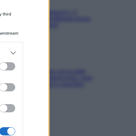
«Oggi che se magnamo?»: 4
 third
ricette facili di Max Mariola senza
pesare gli ingredienti
Downstream
er and store
to grant or
ed purposes
Perché la pressione con il caldo
scende e sale all’improvviso: cosa
succede alle donne e cosa fare
subito