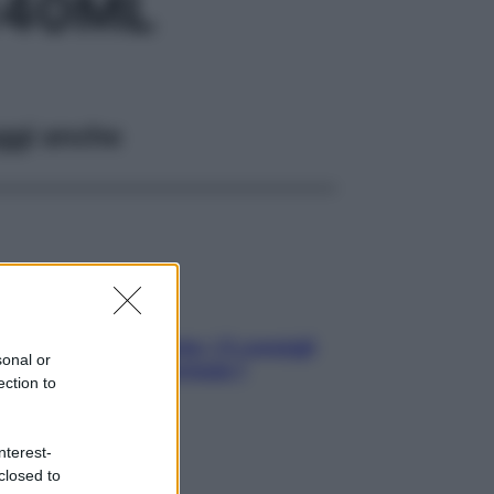
140ML
ggi anche
Sicurezza al volante: i 5 consigli
sonal or
dell’ex pilota di Formula 1
ection to
nterest-
closed to