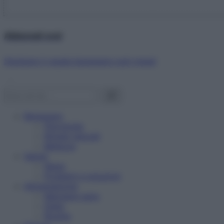
Abbonati ora!
Starbene ti regala benessere ogni mese!
Benessere
Psicologia
Rimedi naturali
Bellezza
Salute
News
Problemi e soluzioni
Alimentazione
Mangiare sano
Diete
Ricette