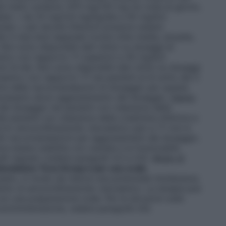
del tratto urinario): 875 mg/125 mg tre volte al giorno.
te: • da 25 mg/3,6 mg/kg/die a 45 mg/6,4
ate; • per alcune infezioni possono essere
 in due dosi separate (come otite media, sinusite,
. Non sono disponibili dati clinici su dosaggi di
anico con rapporto 7:1 superiori a 45 mg/6,4
ni di età. Non sono disponibili dati clinici su dosaggi
lanico con rapporto 7:1 nei pazienti al di sotto dei 2
nire delle raccomandazioni di dosaggio per questa
cessario alcun aggiustamento del dosaggio.
Danno
el dosaggio nei pazienti con clearance della
ei pazienti con clearance della creatinina inferiore a
rto amoxicillina/acido clavulanico pari a 7:1 non è
li raccomandazioni per aggiustamenti del dosaggio.
e essere stabilita con cautela e la funzionalità
li regolari (vedere paragrafi 4.3 e 4.4).
Modo di
lavulanico Teva Group è per uso orale
.
 pasto, in modo da ridurre una potenziale intolleranza
ento di amoxicillina/acido clavulanico. La terapia può
on una preparazione orale. Per le istruzioni sulla
 somministrazione, vedere paragrafo 6.6.