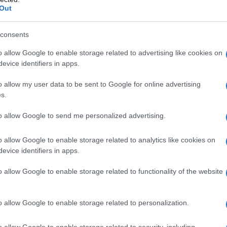
Out
(E951) Talco Guar galattomannano Diossido di silicio
atizzanti simili ai naturali, glucosio, maltodestrina,
consents
oppo E420) Aroma pesca-albicocca (aromatizzanti
maltodestrina, butilidrossianisolo E320; sorbitolo
o allow Google to enable storage related to advertising like cookies on
 maltodestrina, olio d’arancia concentrato, olio di
evice identifiers in apps.
oluta neroli).
o allow my user data to be sent to Google for online advertising
s.
to allow Google to send me personalized advertising.
qualsiasi penicillina o ad uno qualsiasi degli eccipienti
eazione di ipersensibilità immediata grave (per es.
o allow Google to enable storage related to analytics like cookies on
es. cefalosporine, carbapenem o monobactam). •
evice identifiers in apps.
a associati ad amoxicillina/acido clavulanico
o allow Google to enable storage related to functionality of the website
o allow Google to enable storage related to personalization.
i di contenuto di amoxicillina/acido clavulanico,
o allow Google to enable storage related to security, including