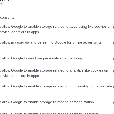
Out
cristallina (E460) Sodio amido glicolato (tipo A)
stearato (E470b) –
Rivestimento
Titanio diossido
consents
o allow Google to enable storage related to advertising like cookies on
evice identifiers in apps.
ualsiasi degli eccipienti elencati al paragrafo 6.1.
o allow my user data to be sent to Google for online advertising
persensibilità immediata (ad esempio anafilassi) ad
s.
cefalosporine, carbapenemi o monobattamici).
one epatica dovuti ad amoxicillina/acido clavulanico
to allow Google to send me personalized advertising.
o allow Google to enable storage related to analytics like cookies on
evice identifiers in apps.
o allow Google to enable storage related to functionality of the website
i di contenuto di amoxicillina/acido clavulanico
ermini di un singolo componente. La dose di
viene scelta per il trattamento di ogni singola
o allow Google to enable storage related to personalization.
attesi e loro probabile suscettibilità agli agenti
ità e sito dell’infezione – Età, peso e funzionalità
o allow Google to enable storage related to security, including