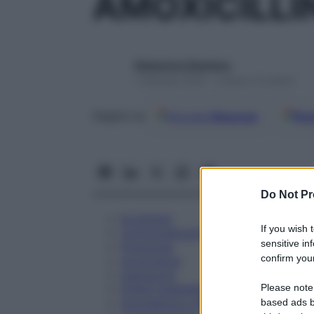
AMOXICILLI
Redazione Starbene
1 Gennaio 2025 – Lettura 14 minuti
Google
Discover
Fon
Seguici su
Do Not Pr
Eccipienti
If you wish 
Controindicazioni
sensitive in
Posologia
confirm your
Avvertenze
Interazioni
Please note
Effetti Indesiderati
Gravidanza e Allattamento
based ads b