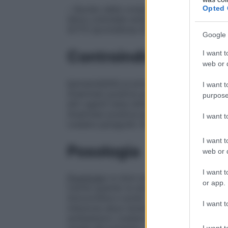
Opted 
–
Nucleo della compressa
Cellulosa micro
Silice colloidale anidra (E551) Magnesio 
(E171) Ipromellosa (E464) Macrogol 400
Google 
Controindicazioni
I want t
web or d
Ipersensibilità ai principi attivi o ad uno q
I want t
Anamnesi positiva per gravi reazioni di i
purpose
altri agenti beta-lattamici (ad esempio 
Anamnesi positiva per ittero/compromissi
I want 
(vedere paragrafo 4.8).
I want t
Posologia
web or d
I want t
Posologia
Le dosi sono espresse in termin
or app.
tranne quando le dosi sono definite nei t
Amoxicillina e acido clavulanico Krka che 
I want t
infezione deve tenere conto di: – Patogeni 
antibatterici (vedere paragrafo 4.4) – Grav
I want t