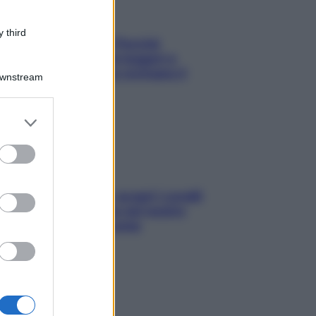
 third
Fame dopo cena? Perché
succede e 6 snack leggeri e
appetitosi che non rovinano il
Downstream
sonno
er and store
to grant or
ed purposes
Non solo Maldive: scopri i coralli
che si nascondono nel nostro
Mediterraneo (e come
proteggerli)