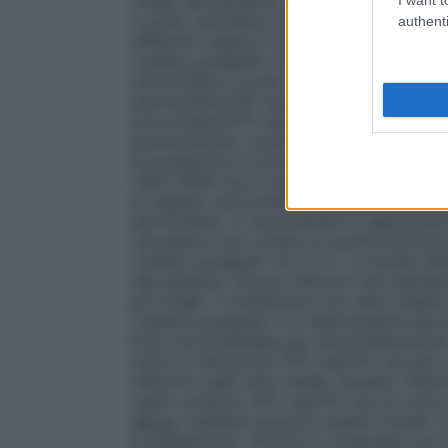
renale del paziente, come descritto di segu
e acido clavulanico Krka (ad esempio quell
authenti
differenti rapporti di amoxicillina/acido
(vedere paragrafi 4.4 e 5.1). Per adulti 
Amoxicillina e acido clavulanico Krka for
amoxicillina/250 mg di acido clavulanico
amoxicillina/375 mg di acido clavulanico p
somministrato come raccomandato di segu
formulazione di Amoxicillina e acido clav
1000-2800 mg di amoxicillina/143-400 m
di seguito raccomandato. Se si considera
amoxicillina, si raccomanda di selezionare
clavulanico per evitare la somministrazio
(vedere paragrafi 4.4 e 5.1). La durata del
del paziente. Alcune infezioni (ad esempio
più lunghi. Il trattamento non deve esser
(vedere paragrafo 4.4 relativamente alla 
Dosi raccomandate per amoxicillina/acid
tutte le indicazioni) 875 mg/125 mg due vo
infezioni quali otite media, sinusite, infezi
tratto urinario): 875 mg/125 mg tre volte 
40 kg
I bambini possono essere trattati 
e sospensione. Poiché le compresse non 