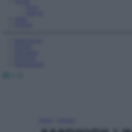
Fitness
Sport
Esercizi
Video
Podcast
Medicina AZ
Farmaci
Calcolatori
Oroscopo
Abbonamenti
Facebook
X
Instagram
Home
»
Farmaci