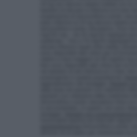
25 kg non devono essere trattati con le c
bambini di età pari e inferiore ai 6 anni d
sospensione di amoxicillina e acido clavula
peso inferiore ai 25 kg devono essere pre
amoxicillina e acido clavulanico. Dosi ra
mg/125 mg: – da 25 mg/3,6 mg/kg/al gior
suddivise; – fino a 70 mg/10 mg/kg/giorn
alcune infezioni (quali otite media, sinusit
sono disponibili dati clinici per le formul
relativi a dosi maggiori di 45 mg/6,4 mg pe
Non sono disponibili dati clinici per le fo
nei bambini di età inferiore ai 2 mesi. N
posologiche in questa popolazione.
Pazie
aggiustamento del dosaggio.
Pazienti co
della dose nei pazienti con clearance del
pazienti con clearance della creatinina inf
Amoxicillina e acido clavulanico Krka con
è raccomandato, in quanto non sono dispo
dosaggio.
Pazienti con compromissione e
funzionalità epatica ad intervalli regolari
somministrazione
Amoxicillina e acido cl
all’inizio di un pasto per minimizzare la p