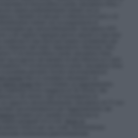
ompresse di Amoxicillina e acido clavulanico Krka. I
evono essere preferibilmente trattati con la
nico.I bambini di età pari e inferiore ai 6 anni o di
feribilmente trattati con la sospensione di
ccomandate per amoxicillina/acido clavulanico 875
no a 45 mg/6,4 mg/kg/al giorno assunti in due dosi
o suddivise in due dosi può essere considerato per
e e infezioni del tratto respiratorio inferiore). Non
azioni 7:1 di Amoxicillina e acido clavulanico Krka
r kg al giorno nei bambini di età inferiore ai 2 anni.
rmulazioni 7:1 di Amoxicillina e acido clavulanico Krka
on è possibile pertanto fornire raccomandazioni
nti anziani
Non si considera necessario un
n danno renale
Non è richiesto un aggiustamento
la creatinina (CrCl) maggiore di 30 ml/min. Nei
eriore a 30 ml/min, l’uso di formulazioni di
 un rapporto amoxicillina/acido clavulanico di 7:1 non
nibili raccomandazioni per l’aggiustamento del
patica
Dosare con cautela e monitorare la
 (vedere paragrafi 4.3 e 4.4).
Modo di
avulanico Krka è per uso orale. Somministrare
otenziale intolleranza gastrointestinale.