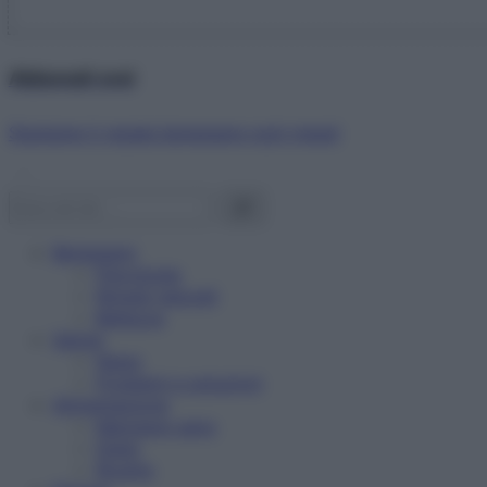
Abbonati ora!
Starbene ti regala benessere ogni mese!
Benessere
Psicologia
Rimedi naturali
Bellezza
Salute
News
Problemi e soluzioni
Alimentazione
Mangiare sano
Diete
Ricette