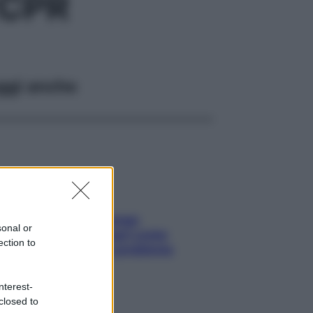
2CPR
ggi anche
Capelli spezzati lungo
sonal or
l’attaccatura? Scopri come
ection to
risolvere l’annoso problema
nterest-
closed to