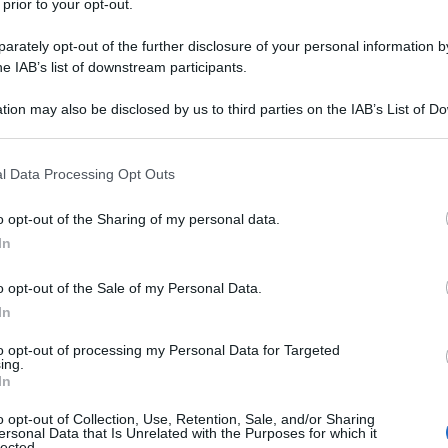
 prior to your opt-out.
rately opt-out of the further disclosure of your personal information by
he IAB’s list of downstream participants.
TO/POTASSIO CLAVULANATO
tion may also be disclosed by us to third parties on the IAB’s List of 
Descrizione tipo ricetta:
RR – RIPETIBILE
 that may further disclose it to other third parties.
10V IN 6MESI
 that this website/app uses one or more Google services and may gath
l Data Processing Opt Outs
Forma farmaceutica:
COMPRESSE
including but not limited to your visit or usage behaviour. You may click 
RIVESTITE
 to Google and its third-party tags to use your data for below specifi
o opt-out of the Sharing of my personal data.
ogle consent section.
dicato nel trattamento delle seguenti infezioni negli
In
 4.4 e 5.1): – Sinusite batterica acuta (diagnosticata
Esacerbazioni acute di bronchiti croniche
o opt-out of the Sale of my Personal Data.
ite acquisita in comunità – Cistite – Pielonefrite –
In
 particolare cellulite, morsi di animale, ascesso dentale
ee ed articolari, in particolare osteomielite. Si devono
to opt-out of processing my Personal Data for Targeted
ciali sull’uso appropriato degli agenti antibatterici.
ing.
In
o opt-out of Collection, Use, Retention, Sale, and/or Sharing
ersonal Data that Is Unrelated with the Purposes for which it
lected.