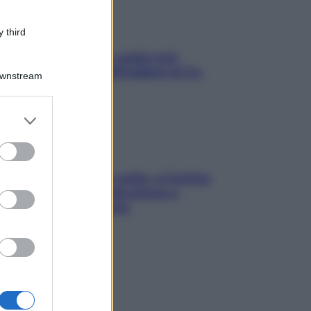
 third
Aria condizionata: usala così,
senza rischiare raffreddore & Co.
Downstream
er and store
to grant or
ed purposes
Mindfulness tra le vette: a Cortina
due giorni lontani da stress e
ansia da smartphone