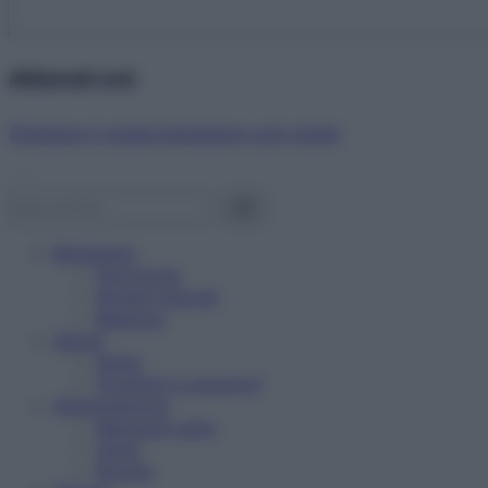
Abbonati ora!
Starbene ti regala benessere ogni mese!
Benessere
Psicologia
Rimedi naturali
Bellezza
Salute
News
Problemi e soluzioni
Alimentazione
Mangiare sano
Diete
Ricette