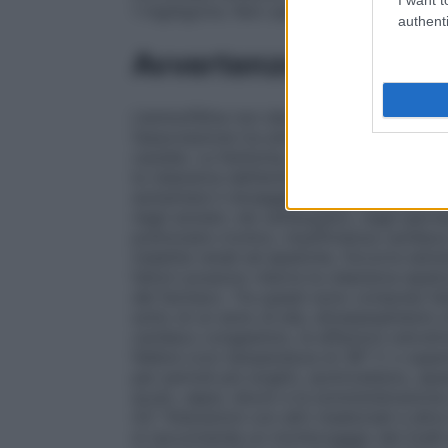
1 mg/kg/ora. Non usare la soluzione se si s
authenti
Avvertenze
L’aminofillina non deve essere somministr
l’associazione tra aminofillina ed efedrina
cautela. La fenitoina, altri farmaci antic
la clearance dell’aminofillina con riduzion
aumentare il dosaggio dell’aminofillina. 
negli anziani, nei cardiopatici, negli ipert
polmonare cronico, insufficienza cardiaca
malattie renali ed epatiche. Occorre estr
fattori possono ridurre la clearance epatic
del farmaco. Tra questi sono compresi l’e
sotto di un anno di età, ultrasessantenni
cardiaco congestizio, le affezioni ostrutt
febbre (con temperatura di 39° C o super
per periodi più lunghi), ipotiroidismo, ep
acuto, sepsi, shock e la somministrazion
4.5 "Interazioni con altri medicinali e altr
si raccomanda un monitoraggio dei livelli 