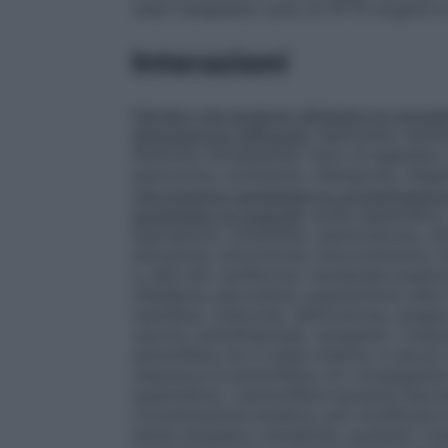
valori terapeutici sono di 10–15 mcg/ml e
Interazioni
Farmaci che possono diminuire la concent
diminuiscono l’efficacia
: adenosina, barbit
fenitoina, fenobarbital, fumo di sigaretta,
pancuronio, primidone, rifampicina, rifapen
che possono aumentare la concentrazione
aumentano la tossicità
: acido pipemidico,
bupropione, cimetidina, claritromicina, cli
enoxacina, eritromicina, fluorochinoloni, 
a, alfa–2b), ipriflavone, isoniazide josami
nifedipina, paroxetina, prginterferon alfa
ranitidina, rofecoxib, telitromicina, terap
vaccino antiinfluenzale, verapamil. L’inte
aminofillina non è stata chiarita; in alcun
clearance di aminofillina con conseguent
quest’ultima. L’aminofillina aumenta l’escr
concentrazione ematica, può modificare la s
amine simpatico mimetiche, aumenta i live