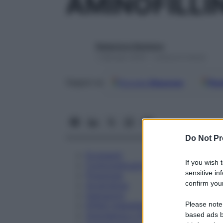
AMINOFILLI
Redazione Starbene
1 Gennaio 2025 – Lettura 6 minuti
Google
Discover
Fon
Seguici su
Do Not Pr
Eccipienti
If you wish 
Controindicazioni
sensitive in
Posologia
confirm your
Avvertenze
Interazioni
Please note
Effetti Indesiderati
Gravidanza e Allattamento
based ads b