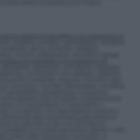
 la dose minima di tossicità è di 20 mcg/ml.
razione ematica di aminofillina e di conseguenza ne
urici, butalbital, cannabis, carbamazepina, felodipina,
 furosemide, iperico, isoniazide, nifedipina,
tina, ritonavir, sulfinpirazone, terbutalina.
Farmaci
 ematica di aminofillina e di conseguenza ne
 albendazolo, allopurinolo, amiodarone, anagrelide,
ndamicina, contraccettivi orali, diltiazem, disulfiram,
fluvoxamina, furosemide, imipenem, interferoni (alfa–
cina, lincomicina, macrolidi, metrotressato, mexiletina,
–2°, pentossifillina, propanfenone, propanololo,
ia anticoagulante orale, ticlopidina, troleandromicina,
razione con isoprotenerolo (o isoprenalina) e
i casi si è osservato che l’isoprotenerolo aumenta la
e diminuzione delle concentrazioni plasmatiche di
ezione di carbonato di litio e ne diminuisce la
ensibilità e la tossicità dei derivati digitalici e delle
llo ematici della ropivacaina e tacrolimus. La