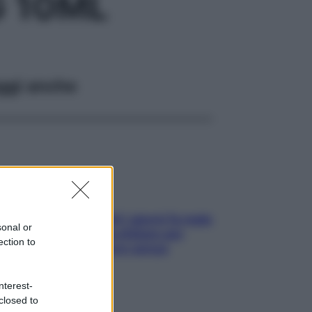
G 10ML
ggi anche
Doccia, lavarsi tutti i giorni fa male
sonal or
alla pelle? I miti da sfatare per
ection to
proteggerla davvero senza
stressarla
nterest-
closed to