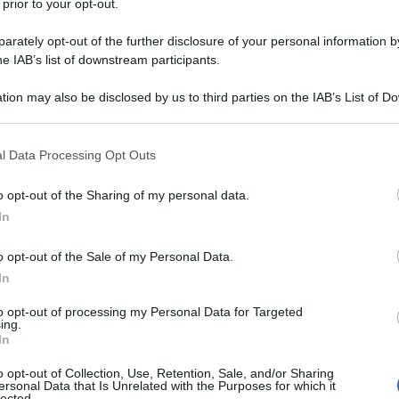
 prior to your opt-out.
rately opt-out of the further disclosure of your personal information by
he IAB’s list of downstream participants.
tion may also be disclosed by us to third parties on the IAB’s List of 
Descrizione tipo ricetta:
RR – RIPETIBILE
 that may further disclose it to other third parties.
10V IN 6MESI
 that this website/app uses one or more Google services and may gath
l Data Processing Opt Outs
Forma farmaceutica:
SOLUZIONE
including but not limited to your visit or usage behaviour. You may click 
INIETTABILE
 to Google and its third-party tags to use your data for below specifi
o opt-out of the Sharing of my personal data.
ogle consent section.
In
o opt-out of the Sale of my Personal Data.
 con componente spastica bronchiale.
In
to opt-out of processing my Personal Data for Targeted
ing.
In
iniettabili, q.b. a ml 10.
o opt-out of Collection, Use, Retention, Sale, and/or Sharing
ersonal Data that Is Unrelated with the Purposes for which it
lected.