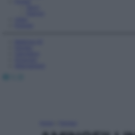
Fitness
Sport
Esercizi
Video
Podcast
Medicina AZ
Farmaci
Calcolatori
Oroscopo
Abbonamenti
Facebook
X
Instagram
Home
»
Farmaci