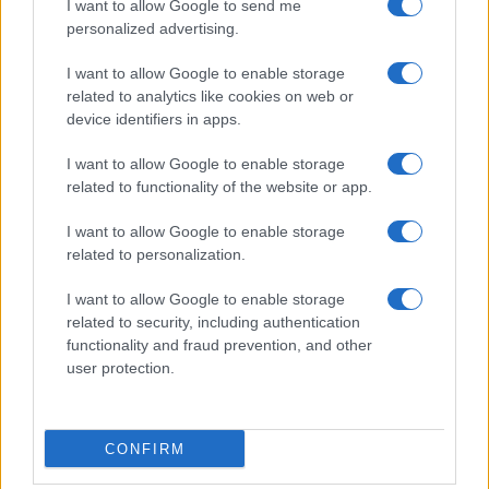
I want to allow Google to send me
personalized advertising.
I want to allow Google to enable storage
related to analytics like cookies on web or
device identifiers in apps.
I want to allow Google to enable storage
related to functionality of the website or app.
I want to allow Google to enable storage
related to personalization.
I want to allow Google to enable storage
related to security, including authentication
functionality and fraud prevention, and other
user protection.
CONFIRM