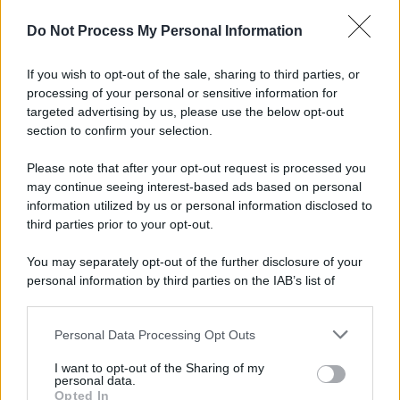
Do Not Process My Personal Information
If you wish to opt-out of the sale, sharing to third parties, or
processing of your personal or sensitive information for
targeted advertising by us, please use the below opt-out
section to confirm your selection.
Please note that after your opt-out request is processed you
may continue seeing interest-based ads based on personal
information utilized by us or personal information disclosed to
third parties prior to your opt-out.
You may separately opt-out of the further disclosure of your
personal information by third parties on the IAB’s list of
downstream participants.
Personal Data Processing Opt Outs
This information may also be disclosed by us to third parties
on the IAB’s List of Downstream Participants that may further
I want to opt-out of the Sharing of my
disclose it to other third parties.
personal data.
Opted In