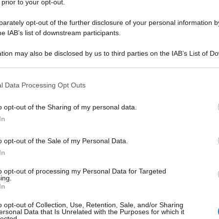
 prior to your opt-out.
rately opt-out of the further disclosure of your personal information by
he IAB’s list of downstream participants.
tion may also be disclosed by us to third parties on the IAB’s List of 
Descrizione tipo ricetta:
RR – RIPETIBILE
 that may further disclose it to other third parties.
10V IN 6MESI
 that this website/app uses one or more Google services and may gath
l Data Processing Opt Outs
Forma farmaceutica:
SOSPENSIONE
including but not limited to your visit or usage behaviour. You may click 
PRESSUR PER INALAZ
 to Google and its third-party tags to use your data for below specifi
o opt-out of the Sharing of my personal data.
ogle consent section.
In
Presenza Lattosio:
No
o opt-out of the Sale of my Personal Data.
In
to opt-out of processing my Personal Data for Targeted
ing.
In
afluoroetano (HFA 134a).
o opt-out of Collection, Use, Retention, Sale, and/or Sharing
ersonal Data that Is Unrelated with the Purposes for which it
lected.