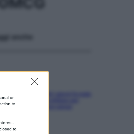
00MCG
ggi anche
Doccia, lavarsi tutti i giorni fa male
sonal or
alla pelle? I miti da sfatare per
ection to
proteggerla davvero senza
stressarla
nterest-
closed to