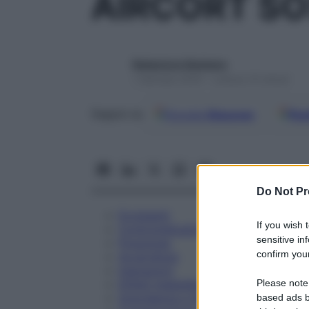
AIRCORT SO
Redazione Starbene
1 Gennaio 2025 – Lettura 15 minuti
Google
Discover
Fon
Seguici su
Do Not Pr
Eccipienti
If you wish 
Controindicazioni
sensitive in
Posologia
confirm your
Avvertenze
Interazioni
Please note
Effetti Indesiderati
Gravidanza e Allattamento
based ads b