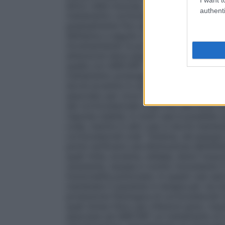
attivo nella mucosa, si consiglia di assoc
authenti
trattamento corticosteroideo orale. Inizi
gradualmente fino ad effettuare il mante
dell’asma a seguito di infezioni batterich
incrementando la posologia di AIRCORT.
attenzione deve essere posta nel trasferir
quella con AIRCORT, a causa del lento ripr
trattamento prolungato con corticosteroid
dovrà avvenire in una fase relativamente
associato per circa 10 giorni alla terapia 
del corticosteroide orale fino alla dose
risposta stabile; in molti casi è possibil
orale, mentre in altri casi si dovrà mante
corticosteroidi orali. Tuttavia, nel passa
potrà verificarsi una diminuzione dell’ef
quali rinite, eczema, cefalea, dolori musco
raramente, nausea e vomito nonostante il 
funzionalità polmonare. In questi casi sar
mantenere il paziente in terapia per via i
produzione fisiologica di corticosteroidi 
quali stress fisico per infezioni gravi, tra
associare ad AIRCORT un trattamento di co