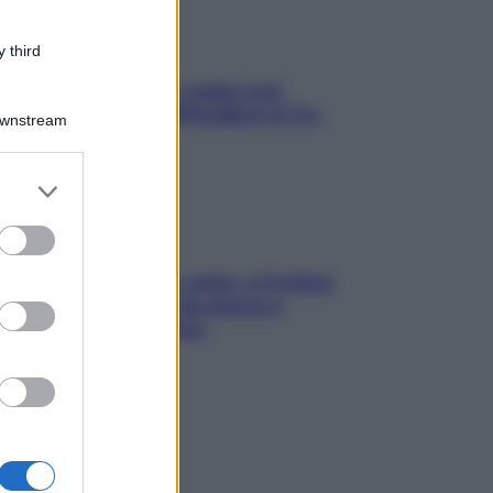
 third
Aria condizionata: usala così,
senza rischiare raffreddore & Co.
Downstream
er and store
to grant or
ed purposes
Mindfulness tra le vette: a Cortina
due giorni lontani da stress e
ansia da smartphone