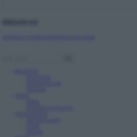
Abbonati ora!
Starbene ti regala benessere ogni mese!
Benessere
Psicologia
Rimedi naturali
Bellezza
Salute
News
Problemi e soluzioni
Alimentazione
Mangiare sano
Diete
Ricette