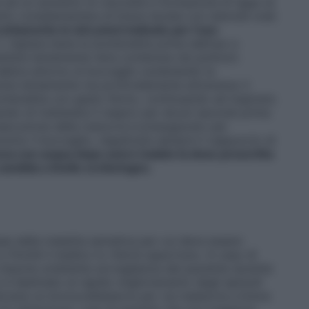
e ad un aumento di viscosità e formazione di tappi di
to complementare di breve durata con steroidi orali.
ettamente le istruzioni indicate per l’uso
. Agitare bene la bomboletta prima dell’uso e
ettere lentamente l’aria contenuta nei polmoni.
 labbra attorno al boccaglio sostenendo la
pirare lentamente ma profondamente attraverso il
 bomboletta con gesto fermo, continuando ad inspirare.
ando di trattenere il respiro per alcuni secondi prima
 esecuzione della manovra è presupposto per
averso il boccaglio, riapplicare sempre il cappuccio di
cca con acqua dopo avere inalato la dose prescritta
 candida a livello orofaringeo.
se della malattia asmatica per cui deve essere
e finché il medico lo riterrà opportuno. In caso di
i impone un’attenta sorveglianza del paziente durante
n è destinato al rapido miglioramento degli episodi
lizzare un broncodilatatore per via inalatoria a breve