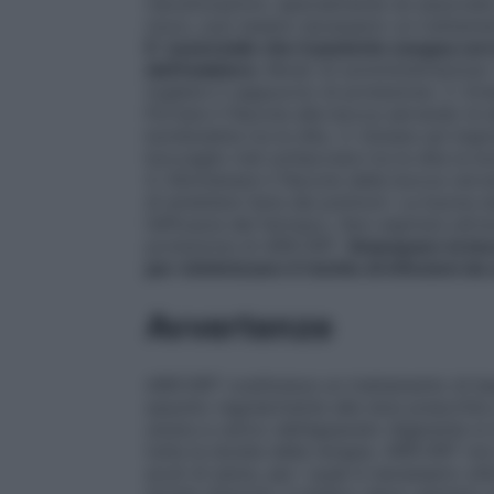
riacutizzazioni, specialmente se associat
muco, può essere necessario un trattamen
E’ essenziale che il paziente esegua corr
dell’inalatore.
Modo di somministrazione 1
togliere il cappuccio di protezione. 2. Em
Portare il flacone alla bocca serrando le
bomboletta tra le dita. 3. Iniziare ad ins
boccaglio indi schiacciare tra le dita la
4. Allontanare il flacone dalla bocca cerc
di emettere l’aria dai polmoni. La buona
l’efficacia del farmaco. Non espirare attr
protezione di AIRCORT.
Sciacquare la bo
per minimizzare il rischio di infezioni da
Avvertenze
AIRCORT costituisce un trattamento di ba
assunto regolarmente alle dosi prescritte 
ulcera a carico dell’apparato digerente s
tutta la durata della terapia. AIRCORT no
acuti di asma, per i quali è necessario uti