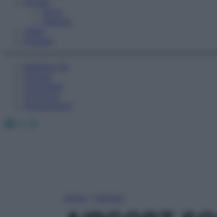
Fitness
Sport
Esercizi
Video
Podcast
Medicina AZ
Farmaci
Calcolatori
Oroscopo
Abbonamenti
Facebook
X
Instagram
Home
»
Farmaci