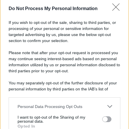
Do Not Process My Personal Information
If you wish to opt-out of the sale, sharing to third parties, or
processing of your personal or sensitive information for
targeted advertising by us, please use the below opt-out
section to confirm your selection.
Please note that after your opt-out request is processed you
may continue seeing interest-based ads based on personal
information utilized by us or personal information disclosed to
third parties prior to your opt-out.
You may separately opt-out of the further disclosure of your
personal information by third parties on the IAB’s list of
downstream participants.
Personal Data Processing Opt Outs
This information may also be disclosed by us to third parties
on the IAB’s List of Downstream Participants that may further
I want to opt-out of the Sharing of my
disclose it to other third parties.
personal data.
Opted In