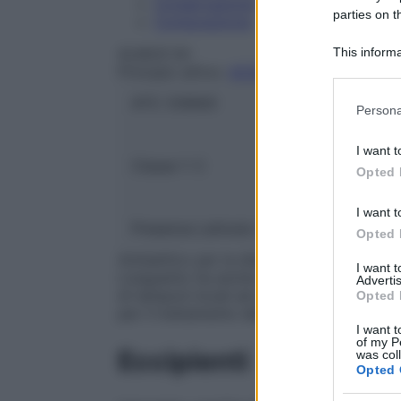
Conservazione
parties on t
Composizione
This informa
ALMUS Srl
Principio attivo:
ACIDO BORICO
Participants
ATC:
D08AD
Please note
Persona
information 
deny consent
I want t
in below Go
Classe 1:
C
Opted 
I want t
Presenza Lattosio:
No
Opted 
Antisettico per la disinfezione di ustioni 
I want 
L’unguento ha anche un’azione decongestio
Advertis
di tamponi locali ad azione decongestiona
Opted 
per il trattamento dell’acne.
I want t
of my P
Eccipienti
was col
Opted 