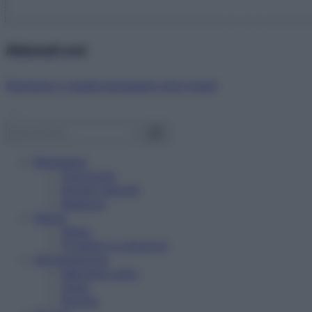
Abbonati ora!
Starbene ti regala benessere ogni mese!
Benessere
Psicologia
Rimedi naturali
Bellezza
Salute
News
Problemi e soluzioni
Alimentazione
Mangiare sano
Diete
Ricette