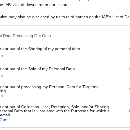
he IAB’s list of downstream participants.
tion may also be disclosed by us to third parties on the IAB’s List of 
 that may further disclose it to other third parties.
Descrizione tipo ricetta:
SOP – NON
 that this website/app uses one or more Google services and may gath
l Data Processing Opt Outs
RICHIESTA
including but not limited to your visit or usage behaviour. You may click 
 to Google and its third-party tags to use your data for below specifi
o opt-out of the Sharing of my personal data.
ogle consent section.
Forma farmaceutica:
UNGUENTO
In
DERMATOLOGICO
o opt-out of the Sale of my Personal Data.
In
minori e di aree cutanee irritate o screpolate.
to opt-out of processing my Personal Data for Targeted
nante. La soluzione si utilizza, inoltre, sottoforma
ing.
nte. L’acido borico è indicato come antibatterico
In
o opt-out of Collection, Use, Retention, Sale, and/or Sharing
ersonal Data that Is Unrelated with the Purposes for which it
lected.
Out