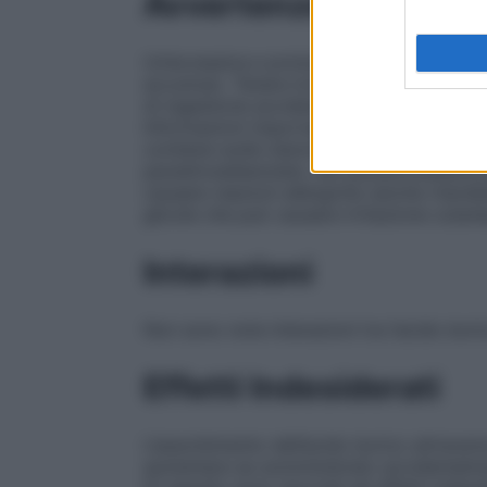
Avvertenze
Un’eccessiva e prolungata applicazione su
accumulo. Tenere lontano dalla portata de
di ingestione accidentale. Il medicinale n
Informazioni importanti su alcuni eccipie
contiene sodio benzoato, lievemente irrita
paraidrossibenziato, etil paraidrossiben
causare reazioni allergiche (anche ritar
glicole che può causare irritazione cutane
Interazioni
Non sono note interazioni tra l’acido boric
Effetti Indesiderati
L’assorbimento dell’acido borico attraverso
aumentare se somministrato accidentalment