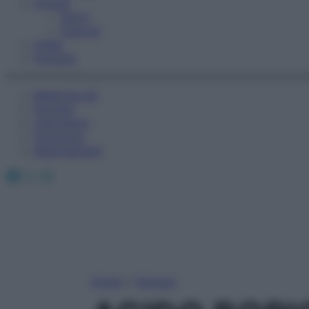
Fitness
Sport
Esercizi
Video
Podcast
Medicina AZ
Farmaci
Calcolatori
Oroscopo
Abbonamenti
Facebook
X
Instagram
Home
»
Farmaci