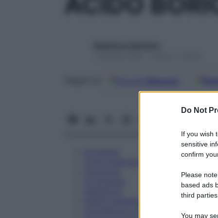
ACIDO BORI
Redazione Starbene
1 Gennaio 2025 – Lettura 4 minuti
Google
Discover
Fon
Seguici su
Do Not Pr
If you wish 
sensitive in
Eccipienti
confirm your
Controindicazioni
Posologia
Please note
Avvertenze
based ads b
Interazioni
third parties
Effetti Indesiderati
Gravidanza e Allattamento
You may sepa