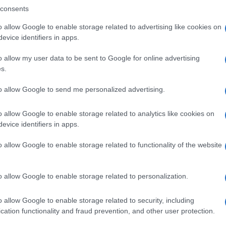
nea: sodio benzoato, metil paraidrossibenzoato; etil
consents
zoato, sodio idrossido, propilene glicole, acqua
o allow Google to enable storage related to advertising like cookies on
evice identifiers in apps.
o allow my user data to be sent to Google for online advertising
s.
 – ipersensibilità al principio attivo o ad uno
 cutanee; – bambini di età inferiore a 3 anni.
to allow Google to send me personalized advertising.
o allow Google to enable storage related to analytics like cookies on
evice identifiers in apps.
ona interessata.
Adulti
L’acido borico può essere
o allow Google to enable storage related to functionality of the website
giorno sulle aree infiammate in caso di pelle
ttature lievi, scottature solari, scottature da vento o
 3 anni
L’acido borico può essere applicato
o allow Google to enable storage related to personalization.
lle aree infiammate associate a pelle screpolata,
cottature lievi, scottature solari, scottature da vento
o allow Google to enable storage related to security, including
cation functionality and fraud prevention, and other user protection.