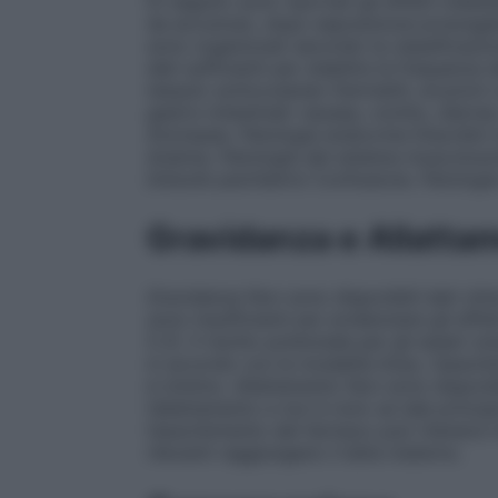
Di seguito sono riportati gli effetti indesid
da accumulo, dopo esposizione prolungata 
sono organizzati secondo la classificazi
dati sufficienti per stabilire la frequenza d
tessuto sottocutaneo
Dermatiti, eruzioni 
gastro–intestinali: nausea, vomito, diarre
Anoressia.
Patologie endocrine
Disordini 
Anemia.
Patologie del sistema muscolosch
Disturbi psichiatrici
Confusione.
Patologi
Gravidanza e Allatta
Gravidanza
Non sono disponibili dati clini
sono insufficienti per evidenziare gli eff
5.3). Il rischio potenziale per gli esseri u
in accordo con le modalità d’uso, l’assorbi
è minimo.
Allattamento
Non sono disponibil
l’allattamento e non è noto se tale princip
l’assorbimento del farmaco può ritenersi 
rilevanti raggiungano il latte materno.