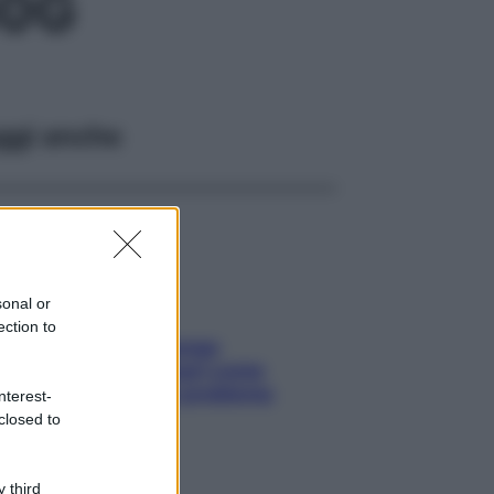
30G
ggi anche
sonal or
ection to
Capelli spezzati lungo
l’attaccatura? Scopri come
risolvere l’annoso problema
nterest-
closed to
 third