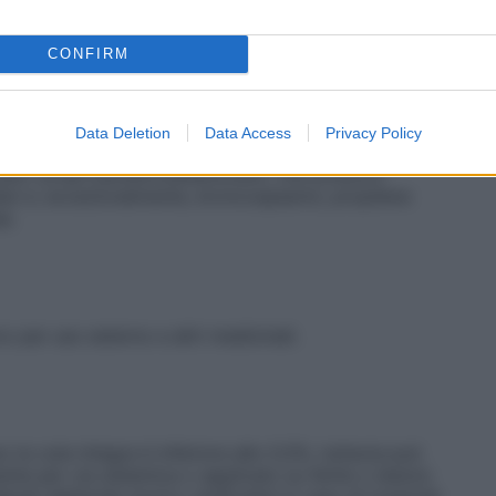
CONFIRM
 aree estese o su cute lesa può causare tossicità da
i bambini, poiché si sono verificati decessi a seguito
on deve essere utilizzato per uso oftalmico.
nti. Acido Borico Almus 3% soluzione cutanea
Data Deletion
Data Access
Privacy Policy
nte per la cute, gli occhi e le mucose; metil
zoato, propil paraidrossibenzoato, che possono
date) e, eccezionalmente, broncospasmo; propilene
a.
o per uso esterno e altri medicinali.
 la cute integra è inferiore allo 0,5%, tuttavia può
e per via sistemica o applicato su ferite o lesioni.