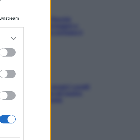
Downstream
Fame dopo cena? Perché
succede e 6 snack leggeri e
appetitosi che non rovinano il
er and store
sonno
to grant or
ed purposes
Non solo Maldive: scopri i coralli
che si nascondono nel nostro
Mediterraneo (e come
proteggerli)