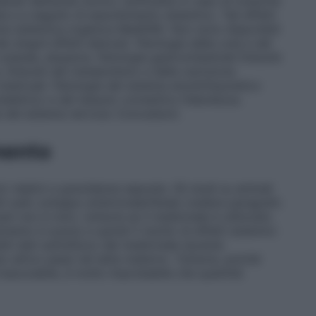
erati dell’acido borico verificatisi in caso di tossicità
e a seguito di assorbimento sistemico. Tali effetti
one sistemica organica MedDRA. Non sono disponibili
ei singoli effetti elencati.
Patologie della cute e del
cutanee, alopecia.
Patologie gastrointestinali
Disturbi
a.
Disturbi del metabolismo e della nutrizione
mestruali.
Patologie del sistema emolinfopoietico
eletrico e del tessuto connettivo
Debolezza.
e del sistema nervoso
Convulsioni.
mento
ci relativi a gravidanze esposte. Gli studi su animali
etti sullo sviluppo embrionale/fetale (vedere paragrafo
mani non è noto, tuttavia se il medicinale è utilizzato
mento è scarso e quindi il rischio di effetti sistemici
i dati sull’utilizzo del medicinale durante
io attivo passi nel latte materno. Tuttavia, poiché
trascurabile, è molto improbabile che quantità