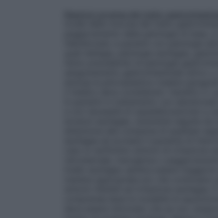
Reazioni avverse del tratto gastrointestin
locale della mucosa del tratto gastrointes
peggioramento della patologia di base, si
l’alendronato a pazienti con patologie atti
quali disfagia, patologie esofagee, gastri
l’anno precedente) di patologie gastrointe
sanguinamento gastrointestinale attivo o c
esclusa la piloroplastica (vedere paragraf
il medico deve considerare i benefici e i po
In pazienti in trattamento con alendronat
e con necessità di ospedalizzazione) a ca
erosioni esofagee, raramente seguite da s
attenzione alla comparsa di qualsiasi seg
esofagea ed avvisare il paziente di inter
caso si verifichino sintomi di irritazione 
retrosternale, insorgenza o peggioramento d
livello esofageo sembra essere maggiore 
maniera appropriata e/o che continuano a
sintomi riferibili ad irritazione esofagea
comprenda bene le modalità di assunzione
deve essere informato che se non vengon