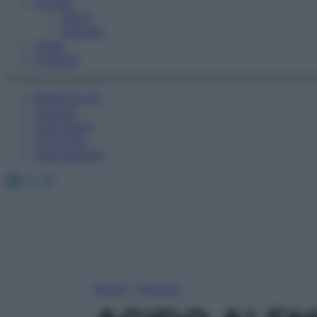
Fitness
Sport
Esercizi
Video
Podcast
Medicina AZ
Farmaci
Calcolatori
Oroscopo
Abbonamenti
Facebook
X
Instagram
Home
»
Farmaci