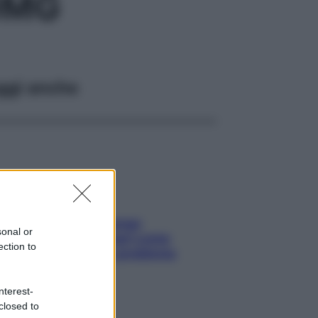
0MG
ggi anche
Capelli spezzati lungo
sonal or
l’attaccatura? Scopri come
ection to
risolvere l’annoso problema
nterest-
closed to