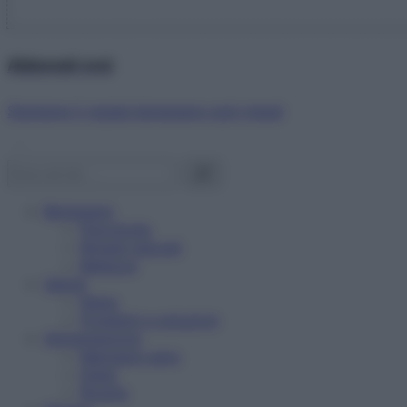
Abbonati ora!
Starbene ti regala benessere ogni mese!
Benessere
Psicologia
Rimedi naturali
Bellezza
Salute
News
Problemi e soluzioni
Alimentazione
Mangiare sano
Diete
Ricette