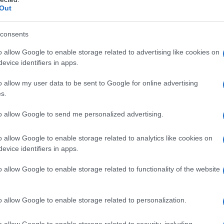
Out
no qualsiasi degli eccipienti elencati al paragrafo 6.1.
consents
che ritardano lo svuotamento esofageo, come stenosi e
o seduti con il busto eretto per almeno 30 minuti. •
o allow Google to enable storage related to advertising like cookies on
ero (vedere paragrafo 4.2).
evice identifiers in apps.
o allow my user data to be sent to Google for online advertising
s.
i una compressa da 70 mg in monosomministrazione
to allow Google to send me personalized advertising.
ta ottimale del trattamento con bisfosfonati per
nto continuativo deve essere rivalutata in ogni
o allow Google to enable storage related to analytics like cookies on
e dei benefici e rischi potenziali, in particolare
evice identifiers in apps.
di clinici non è stata dimostrata nessuna differenza
i sicurezza dell’alendronato. Non è pertanto necessario
ienti anziani.
Pazienti con danno renale
Non è
o allow Google to enable storage related to functionality of the website
enti con GFR (velocità di filtrazione glomerulare)
 è raccomandato in pazienti con danno renale
uanto non sono disponibili informazioni in proposito.
o allow Google to enable storage related to personalization.
nato sodico non è raccomandato nei bambini al di
ficienza dei dati su sicurezza ed efficacia in
o allow Google to enable storage related to security, including