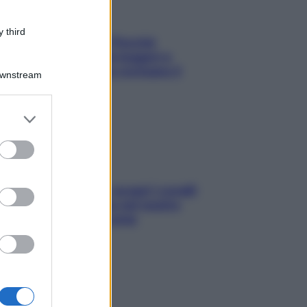
 third
Fame dopo cena? Perché
succede e 6 snack leggeri e
appetitosi che non rovinano il
Downstream
sonno
er and store
to grant or
ed purposes
Non solo Maldive: scopri i coralli
che si nascondono nel nostro
Mediterraneo (e come
proteggerli)