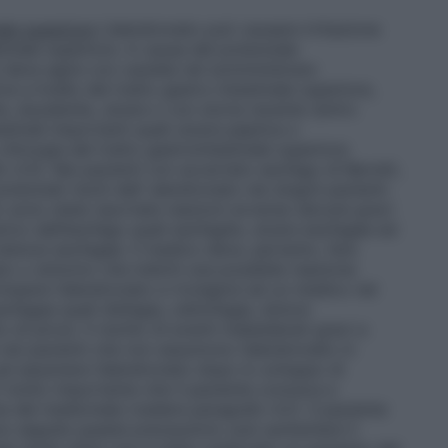
ale superiore
L’alendronato può causare irritazione
tinale superiore. A causa del potenziale
 deve agire con cautela nel somministrare
ve a livello del tratto gastro-intestinale superiore,
te, duodenite, ulcere o con storia recente (entro
stinali importanti quali ulcera peptica o
hirurgia del tratto gastrointestinale superiore
o 4.3). Nei pazienti con accertato esofago di Barrett,
tenziali rischi dell’ alendronato nei singoli pazienti.
o sono state riportate reazioni avverse (alcune gravi
rico dell’esofago quali esofagite, ulcere esofagee ed
tenosi esofagee. Il medico deve, pertanto, fare
no o sintomo che indichi una possibile reazione
rompere l’alendronato e rivolgersi ad un medico nel
esofagea quali disfagia, odinofagia, dolore
i pirosi. Il rischio di eventi indesiderati gravi a
nei pazienti che non assumono l’alendronato in
d assumere l’alendronato dopo lo sviluppo di
. È molto importante che il paziente conosca e
 del medicinale (vedere paragrafo 4.2). Il paziente
o seguite queste precauzioni, può aumentare il