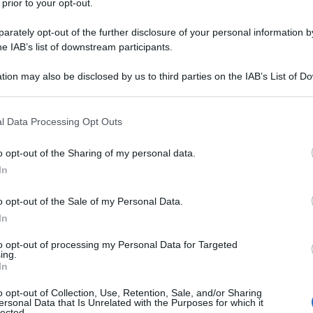
 prior to your opt-out.
rately opt-out of the further disclosure of your personal information by
he IAB’s list of downstream participants.
LE SODICO TRIIDRATO
tion may also be disclosed by us to third parties on the IAB’s List of 
Descrizione tipo ricetta:
RR – RIPETIBILE
 that may further disclose it to other third parties.
10V IN 6MESI
 that this website/app uses one or more Google services and may gath
l Data Processing Opt Outs
Forma farmaceutica:
COMPRESSE
including but not limited to your visit or usage behaviour. You may click 
 to Google and its third-party tags to use your data for below specifi
o opt-out of the Sharing of my personal data.
ogle consent section.
In
opausale. ACIDO ALENDRONICO EUROGENERICI riduce
o opt-out of the Sale of my Personal Data.
In
to opt-out of processing my Personal Data for Targeted
ing.
In
o, croscarmellosa sodica, magnesio stearato.
o opt-out of Collection, Use, Retention, Sale, and/or Sharing
ersonal Data that Is Unrelated with the Purposes for which it
lected.