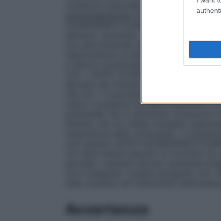
condizioni associate all’osteoporosi pedia
authenti
somministrazione
Uso orale
Per ottenere
ALENDRONICO EUROGENERICI deve essere d
alimento, bevanda o farmaco della giorna
che altre bevande (inclusa l’acqua mineral
l’assorbimento di alendronato (vedere pa
e ridurre il potenziale di irritazione/even
4.4):
• ACIDO ALENDRONICO EUROGENERICI 
dal letto per iniziare la giornata, con un
200 ml). • Il paziente deve deglutire 
intera. Il paziente non deve masticare o s
potenziale che si verifichino ulcerazioni 
fintanto che non abbia mangiato qualcosa
l’assunzione della compressa. • Il pazie
aver assunto ACIDO ALENDRONICO EUR
non deve essere assunto al momento di coric
giornata. I pazienti devono assumere integr
non è adeguato (vedere paragrafo 4.4
stato studiato nel trattamento dell’osteop
Avvertenze