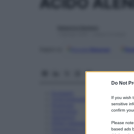
ACIDO ALEN
Redazione Starbene
1 Gennaio 2025 – Lettura 14 minuti
Google
Discover
Fon
Seguici su
Do Not Pr
Eccipienti
If you wish 
Controindicazioni
sensitive in
Posologia
confirm your
Avvertenze
Interazioni
Please note
Effetti Indesiderati
Gravidanza e Allattamento
based ads b