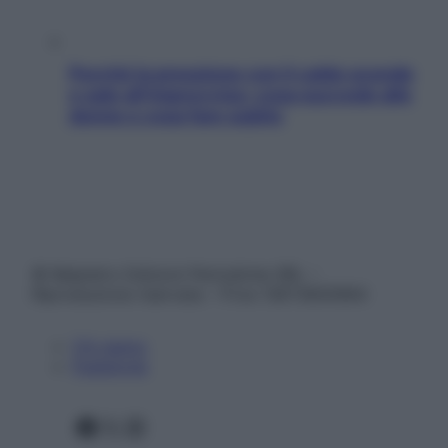
Perché la pressione con il caldo scende
e sale all’improvviso: cosa succede alle
donne e cosa fare subito
© Belpietro Edizioni Periodiche SRL –
Riproduzione riservata – P.Iva 13673600964
Chi siamo
Pubblicità
Facebook
X
Instagram