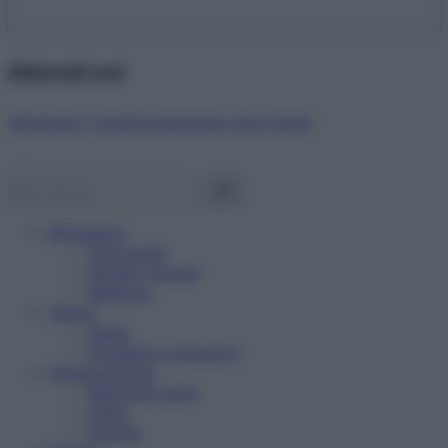
Abbonati ora!
Starbene ti regala benessere ogni mese!
Benessere
Psicologia
Rimedi naturali
Bellezza
Salute
News
Problemi e soluzioni
Alimentazione
Mangiare sano
Diete
Ricette