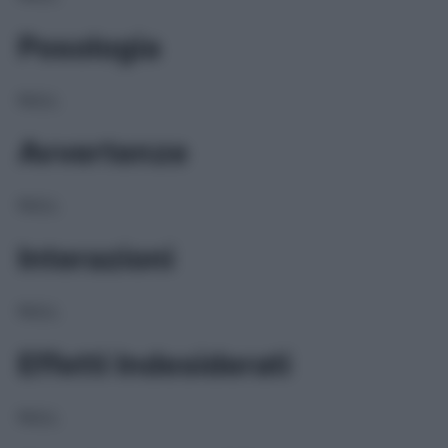
Posologia
NULL
Avvertenze
NULL
Interazioni
NULL
Effetti Indesiderati
NULL