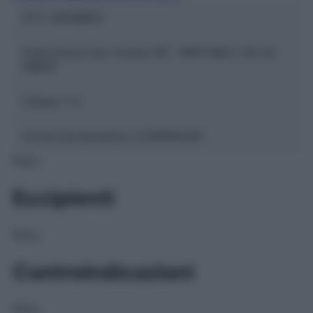
ATC:
M05BB03
Descrizione tipo ricetta:
RR – RIPETIBILE 10V IN
6MESI
Classe 1:
A
Forma farmaceutica:
COMPRESSE
NULL
Eccipienti
NULL
Controindicazioni
NULL