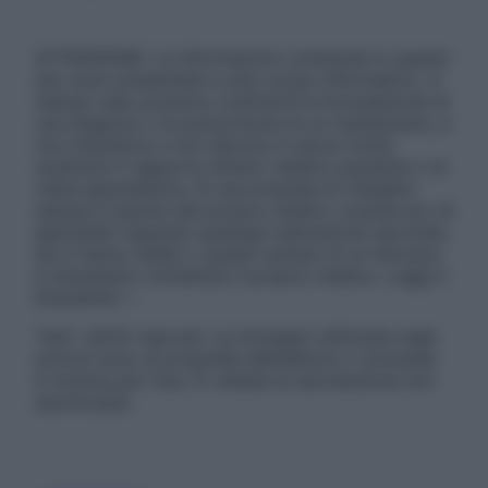
ATTENZIONE: Le informazioni contenute in questo
sito sono presentate a solo scopo informativo, in
nessun caso possono costituire la formulazione di
una diagnosi o la prescrizione di un trattamento, e
non intendono e non devono in alcun modo
sostituire il rapporto diretto medico-paziente o la
visita specialistica. Si raccomanda di chiedere
sempre il parere del proprio medico curante e/o di
specialisti riguardo qualsiasi indicazione riportata.
Se si hanno dubbi o quesiti sull’uso di un farmaco
è necessario contattare il proprio medico. Leggi il
Disclaimer »
Tutti i diritti riservati. Le immagini utilizzate negli
articoli sono di proprietà dell’editore o concesse
in licenza per l’uso. È vietata la riproduzione non
autorizzata.