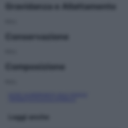
Gravidanza e Allattamento
NULL
Conservazione
NULL
Composizione
NULL
ACIDO ALENDRONICO SALE SODICO
TRIIDRATO/COLECALCIFEROLO
Leggi anche