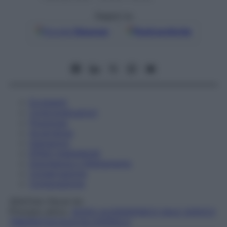
Seguici su
Google
Discover
Fonti preferite
Eccipienti
Controindicazioni
Posologia
Avvertenze
Interazioni
Effetti Indesiderati
Gravidanza e Allattamento
Conservazione
Composizione
ZENTIVA ITALIA Srl
Principio attivo:
ACIDO ALENDRONICO SALE SODICO
TRIIDRATO/COLECALCIFEROLO