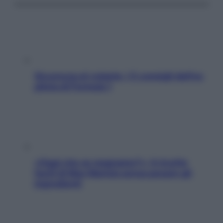
Sicurezza al volante: i 5 consigli dell’ex
pilota di Formula 1
«Oggi che se magnamo?»: 4 ricette
facili di Max Mariola senza pesare gli
ingredienti