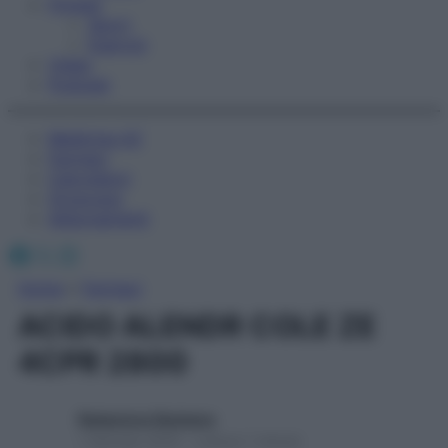
Fitness
Sport
Esercizi
Video
Podcast
Medicina AZ
Farmaci
Calcolatori
Oroscopo
Abbonamenti
Facebook
X
Instagram
Home
»
Farmaci
ACIDO ALENDR COLE ZE
4CPR 2800
Redazione Starbene
1 Gennaio 2025 – Lettura 1 minuto