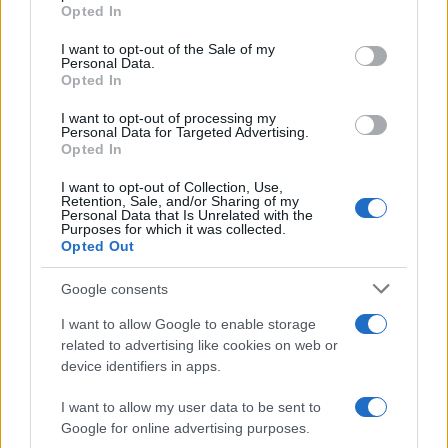
Opted In
Please note that this website/app uses one or more Google
services and may gather and store information including but
I want to opt-out of the Sale of my
Personal Data.
not limited to your visit or usage behaviour. You may click to
Opted In
grant or deny consent to Google and its third-party tags to
use your data for below specified purposes in below Google
I want to opt-out of processing my
consent section.
Personal Data for Targeted Advertising.
Opted In
I want to opt-out of Collection, Use,
Retention, Sale, and/or Sharing of my
Personal Data that Is Unrelated with the
Purposes for which it was collected.
Opted Out
Google consents
I want to allow Google to enable storage
related to advertising like cookies on web or
device identifiers in apps.
I want to allow my user data to be sent to
Google for online advertising purposes.