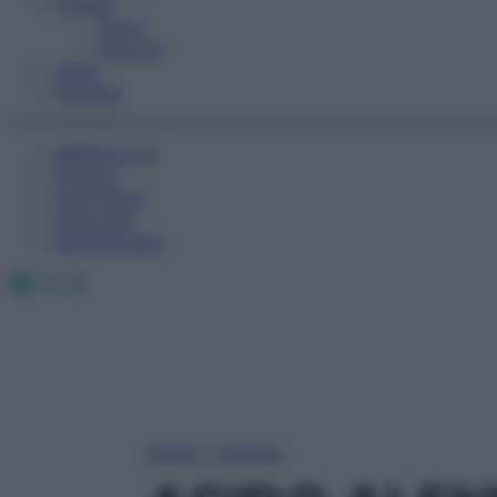
Fitness
Sport
Esercizi
Video
Podcast
Medicina AZ
Farmaci
Calcolatori
Oroscopo
Abbonamenti
Facebook
X
Instagram
Home
»
Farmaci