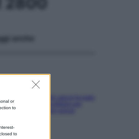
R 2800
ggi anche
Doccia, lavarsi tutti i giorni fa male
sonal or
alla pelle? I miti da sfatare per
ection to
proteggerla davvero senza
stressarla
nterest-
closed to