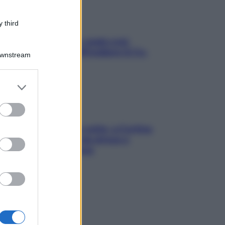
 third
Aria condizionata: usala così,
senza rischiare raffreddore & Co.
Downstream
er and store
to grant or
ed purposes
Mindfulness tra le vette: a Cortina
due giorni lontani da stress e
ansia da smartphone