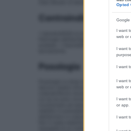
mais Silicato di alluminio e magnesio
Opted 
Controindicazioni
Google 
I want t
• Ipersensibilità ai principi attivi o ad uno
web or d
Patologie dell’esofago e altri fattori ch
acalasia. • Impossibilità di stare in piedi
I want t
Ipocalcemia.
purpose
Posologia
I want 
I want t
Posologia La dose raccomandata è di una 
web or d
devono essere informati che in caso di m
colecalciferolo Aurobindo, devono assume
cui se ne sono ricordati. Non devono pr
I want t
ricominciare ad assumere una compressa 
or app.
stabilito in precedenza. A causa della na
alendronico e colecalciferolo Aurobindo d
I want t
Non è stata stabilita la durata ottimale d
necessità di un trattamento continuativo 
I want t