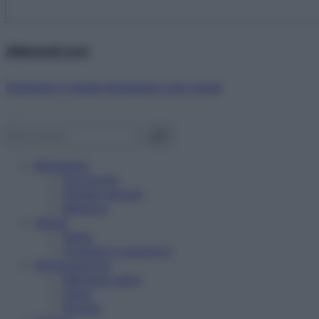
Abbonati ora!
Starbene ti regala benessere ogni mese!
Benessere
Psicologia
Rimedi naturali
Bellezza
Salute
News
Problemi e soluzioni
Alimentazione
Mangiare sano
Diete
Ricette