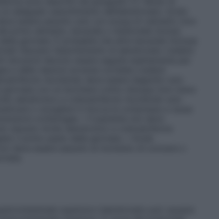
atrica sono descritti nel paragrafo 5.1. Modo di
 un adeguato assorbimento dell’alendronato: Acido
deve essere assunto solo con acqua di rubinetto (non
el primo alimento, bevanda o medicinale (inclusi
) della giornata. È probabile che altre bevande (inclusa
cinali riducano l’assorbimento di alendronato (vedere
ti istruzioni devono essere seguite esattamente per
gea e delle reazioni avverse correlate (vedere
ecalciferolo Aurobindo deve essere deglutito solo
e la giornata con un bicchiere colmo d’acqua (non meno
Acido alendronico e colecalciferolo Aurobindo solo
masticare o sciogliere in bocca la compressa a causa
lcerazioni orofaringee. • Il paziente non deve
er assunto Acido alendronico e colecalciferolo
to il primo pasto della giornata. • Acido
non deve essere assunto al momento di coricarsi o
ornata.
astrointestinale superiore
L’alendronato può causare