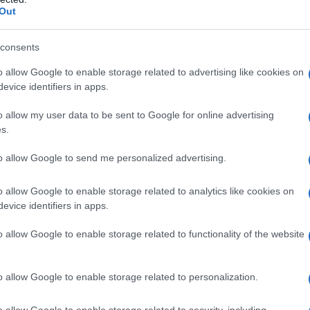
Out
consents
o allow Google to enable storage related to advertising like cookies on
 qualsiasi degli eccipienti elencati al paragrafo 6.1. •
evice identifiers in apps.
e ritardano lo svuotamento esofageo come stenosi o
 o seduti con il busto eretto per almeno 30 minuti. •
o allow my user data to be sent to Google for online advertising
s.
to allow Google to send me personalized advertising.
o allow Google to enable storage related to analytics like cookies on
compressa una volta alla settimana. I pazienti
evice identifiers in apps.
ancata assunzione della dose di Acido alendronico e
re una compressa il mattino successivo al giorno in
endere due compresse nello stesso giorno ma devono
o allow Google to enable storage related to functionality of the website
una volta a settimana, nel giorno prescelto come
tura del processo patologico dell’osteoporosi, Acido
eve essere utilizzato come terapia a lungo termine.
o allow Google to enable storage related to personalization.
el trattamento con bifosfonati per l’osteoporosi. La
deve essere rivalutata in ogni singolo paziente
o allow Google to enable storage related to security, including