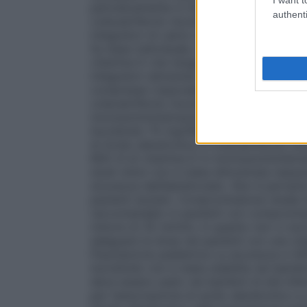
periodicamente in funzione dei benefici e 
authenti
colecalciferolo Aurobindo, in particolare
integratori di calcio se la sua assunzione
Su base individuale, deve essere presa in
vitamina D che tenga conto di tutti gli ap
integratori alimentari. Acido alendronic
compresse L’equivalenza dell’assunzione 
colecalciferolo Aurobindo in monosommini
monosomministrazione giornaliera non è s
Aurobindo 70 mg/5600 UI compresse L’equ
di Acido alendronico e colecalciferolo A
800 UI di vitamina D in monosomministraz
studi clinici non è stata dimostrata nessuna
sicurezza dell’alendronato. Non è pertan
pazienti anziani.
Compromissione renale
A
raccomandato in pazienti con compromissi
minore di 35 ml/min, in quanto non vi so
adeguare la dose nei pazienti con una cle
Popolazione pediatrica
La sicurezza e l’e
Aurobindo non è stata stabilita nei bambin
deve essere usato nei bambini di età infer
per l’associazione di acido alendronico e c