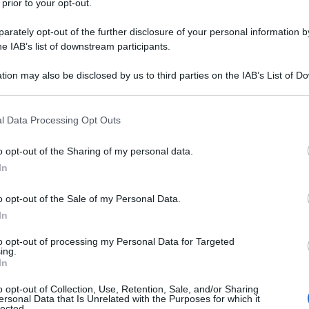
 prior to your opt-out.
rately opt-out of the further disclosure of your personal information by
he IAB’s list of downstream participants.
LE SODICO TRIIDRATO/COLECALCIFEROLO
tion may also be disclosed by us to third parties on the IAB’s List of 
Descrizione tipo ricetta:
RR – RIPETIBILE
 that may further disclose it to other third parties.
10V IN 6MESI
 that this website/app uses one or more Google services and may gath
l Data Processing Opt Outs
Forma farmaceutica:
COMPRESSE
including but not limited to your visit or usage behaviour. You may click 
 to Google and its third-party tags to use your data for below specifi
o opt-out of the Sharing of my personal data.
ogle consent section.
In
indo è indicato per il trattamento dell’osteoporosi
o opt-out of the Sale of my Personal Data.
fficienza di vitamina D. Questo riduce il rischio di
In
to opt-out of processing my Personal Data for Targeted
ing.
In
a Croscarmellosa sodica Magnesio stearato Olio di
o opt-out of Collection, Use, Retention, Sale, and/or Sharing
ersonal Data that Is Unrelated with the Purposes for which it
321) Gelatina (grado gelificante) Saccarosio Amido di
lected.