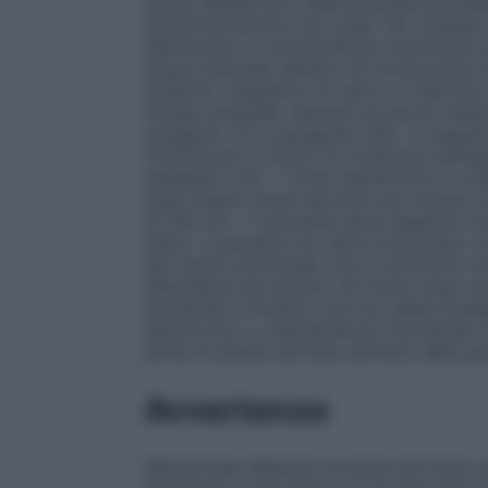
l’acido alendronico nella popolazione pedi
somministrazione Uso orale. Per ottenere
alendronico e colecalciferolo Aurobindo 
acqua minerale) almeno 30 minuti prima d
antiacidi, integratori di calcio e vitamine
l’acqua minerale), alimenti ed alcuni medi
paragrafo 4.5 e paragrafo 4.8). Le seguen
minimizzare il rischio di irritazione esofa
paragrafo 4.4): • Acido alendronico e col
dopo essersi alzati dal letto per iniziar
di 200 ml). • Il paziente deve deglutire 
intero. Il paziente non deve frantumare, 
del rischio potenziale che si verifichino u
distendersi per almeno 30 minuti dopo av
Aurobindo e fintanto che non abbia mangia
alendronico e colecalciferolo Aurobindo 
prima di alzarsi dal letto all’inizio della gi
Avvertenze
Alendronato
Reazioni avverse del tratto g