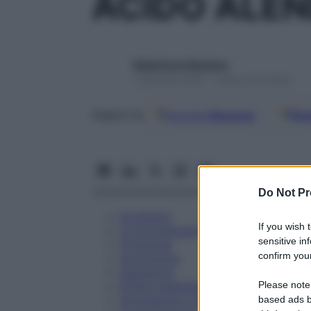
ACIDO ALEN
Redazione Starbene
1 Gennaio 2025 – Lettura 16 minuti
Google
Discover
Fon
Seguici su
Do Not Pr
Eccipienti
If you wish 
Controindicazioni
sensitive in
Posologia
confirm your
Avvertenze
Interazioni
Please note
Effetti Indesiderati
Gravidanza e Allattamento
based ads b