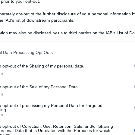
 prior to your opt-out.
rately opt-out of the further disclosure of your personal information by
he IAB’s list of downstream participants.
O
tion may also be disclosed by us to third parties on the IAB’s List of 
Descrizione tipo ricetta:
RR – RIPETIBILE
 that may further disclose it to other third parties.
10V IN 6MESI
 that this website/app uses one or more Google services and may gath
l Data Processing Opt Outs
Forma farmaceutica:
COMPRESSE
including but not limited to your visit or usage behaviour. You may click 
GASTRORESISTENTI
 to Google and its third-party tags to use your data for below specifi
o opt-out of the Sharing of my personal data.
ogle consent section.
In
Presenza Lattosio:
No
o opt-out of the Sale of my Personal Data.
 miocardio • Prevenzione della morbilità
ina pectoris stabile • Anamnesi di angina pectoris
In
• Prevenzione della occlusione dei by-pass dopo
 Angioplastica coronarica, eccetto durante la fase
to opt-out of processing my Personal Data for Targeted
ing.
chi ischemici transitori (TIA) e degli accidenti
In
sia stata esclusa la presenza di emorragie
OC Generici non è raccomandato in situazioni di
o opt-out of Collection, Use, Retention, Sale, and/or Sharing
ione secondaria con trattamento cronico.
ersonal Data that Is Unrelated with the Purposes for which it
lected.