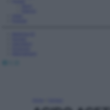
Fitness
Sport
Esercizi
Video
Podcast
Medicina AZ
Farmaci
Calcolatori
Oroscopo
Abbonamenti
Facebook
X
Instagram
Home
»
Farmaci