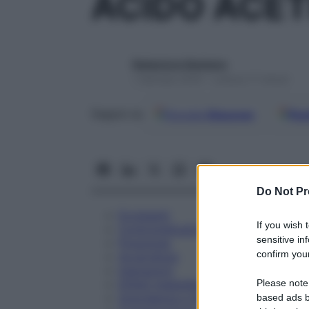
ACIDO ACET
Redazione Starbene
1 Gennaio 2025 – Lettura 17 minuti
Google
Discover
Fon
Seguici su
Do Not Pr
Eccipienti
If you wish 
Controindicazioni
sensitive in
Posologia
confirm your
Avvertenze
Interazioni
Please note
Effetti Indesiderati
Gravidanza e Allattamento
based ads b