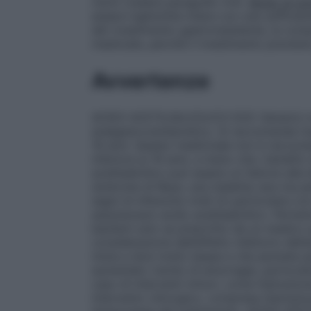
rischi (vedere paragrafo 4.4).
Modo di so
essere inghiottite intere con una sufficien
del rivestimento gastroresistente, le co
masticate, perché il rivestimento previene gl
Avvertenze
ACIDO ACETILSALICILICO DOC Generici no
analgesico/antipiretico. Si raccomanda l’us
16 anni. Questo medicinale non è raccoman
inferiore ai 16 anni, a meno che i benefici 
acetilsalicilico può essere un fattore alla
sindrome di Reye, una malattia rara ma per
segni di infezione virali (in particolare c
assumevano acido acetilsalicilico. Pertant
bambini solo se prescritto da un medico q
considerazione dell’effetto inibitorio dell’
inizia a dosi molto basse e che persiste pe
aumentato rischio di emorragie, particola
caso di interventi minori, come l’estrazio
intervento chirurgico, compresa l’estrazio