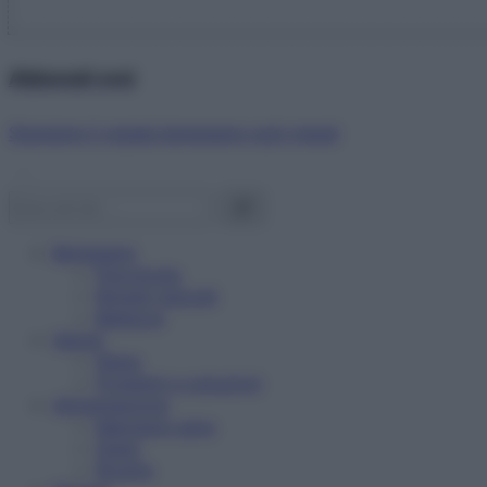
Abbonati ora!
Starbene ti regala benessere ogni mese!
Benessere
Psicologia
Rimedi naturali
Bellezza
Salute
News
Problemi e soluzioni
Alimentazione
Mangiare sano
Diete
Ricette