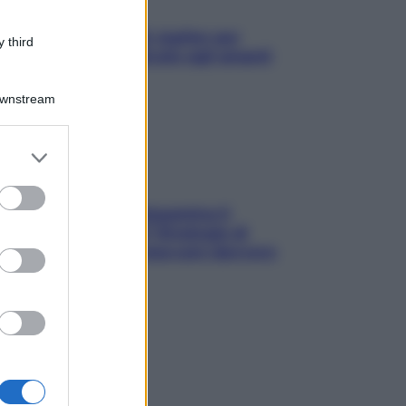
L’oroscopo food di Jupiter per
 third
l’estate 2026 dedicato agli amanti
del cibo
Downstream
er and store
to grant or
ed purposes
La trappola della dopamina ti
segue in spiaggia? Strategie di
digital detox per staccare davvero