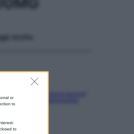
100MG
ggi anche
Contare le calorie serve ancora?
sonal or
La risposta della nutrizionista
ection to
nterest-
closed to