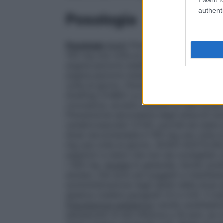
authenti
Posologia
Posologia
Adulti
Prevenzione secondaria d
100 mg una volta al giorno.
Prevenzione de
angina pectoris stabile
La dose raccomand
angina pectoris instabile, eccetto durante
volta al giorno.
Prevenzione della occlus
Grafting (CABG)
La dose raccomandata è 
coronarica, eccetto durante la fase acuta
Prevenzione secondaria degli attacchi isch
cerebrovascolari (CVA), purché sia stata 
dose raccomandata è 100 mg una volta al 
mg una volta al giorno. ACIDO ACETILSAL
superiori a meno che non sia consigliato 
i 300 mg.
Anziani
In generale, l’acido acet
anziani, che sono più soggetti a manifest
somministrazione negli adulti della dose a
epatica (vedere paragrafi 4.3 e 4.4). Il tr
Popolazione pediatrica
L’acido acetilsali
adolescenti di età inferiore a 16 anni, se