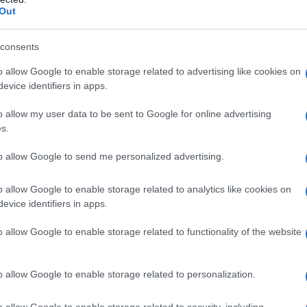
Out
consents
istallina Amido di mais Silice colloidale anidra Acido
o allow Google to enable storage related to advertising like cookies on
 copolimero etil acrilato (1:1) Polisorbato 80 Sodio
evice identifiers in apps.
o allow my user data to be sent to Google for online advertising
s.
to allow Google to send me personalized advertising.
ri salicilati o ad uno qualsiasi degli eccipienti elencati
asma o angioedema causato dall’acido acetilsalicilico
 – Pazienti con mastocitosi preesistente, in cui l’uso
o allow Google to enable storage related to analytics like cookies on
reazioni di ipersensibilità (incluso lo shock
evice identifiers in apps.
nsione, tachicardia e vomito). – Ulcera peptica e/o
ta o in anamnesi o altri tipi di emorragia come
o allow Google to enable storage related to functionality of the website
orragica; patologie della coagulazione come
compromissione epatica; – Grave insufficienza
promissione renale (GFR<30ml/min); – Dosi superiori a
o allow Google to enable storage related to personalization.
ravidanza (vedere paragrafo 4.6); – Metotressato
aragrafo 4.5).
o allow Google to enable storage related to security, including