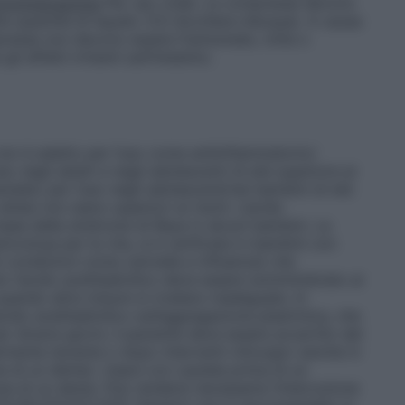
mministrazione
Per uso orale. Le compresse devono
te quantità di liquido (1/2 bicchiere d’acqua). A causa
mpresse non devono essere frantumate, rotte o
i effetti irritanti sull’intestino.
n è adatto per l’uso come antiinfiammatorio/
o negli adulti e negli adolescenti di età superiore ai
dato per l’uso negli adolescenti/nei bambini di età
attesi non siano superiori ai rischi. L’acido
 base della sindrome di Reye in alcuni bambini. La
icolosa per la vita, si è verificata in bambini con
on condizioni come varicella e influenza) che
o l’acido acetilsalicilico deve essere somministrato ai
uando altre misure si rivelano inadeguate. In
acido acetilsalicilico sull’aggregazione piastrinica, che
r diversi giorni, il paziente deve essere avvertito del
rmente durante o dopo interventi chirurgici (anche in
ne di un dente). Usare con cautela prima di un
ne di un dente. Può rendersi necessaria l’interruzione