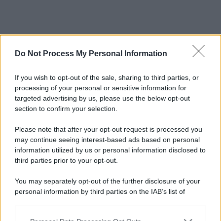
Do Not Process My Personal Information
If you wish to opt-out of the sale, sharing to third parties, or
processing of your personal or sensitive information for
targeted advertising by us, please use the below opt-out
section to confirm your selection.
Please note that after your opt-out request is processed you
may continue seeing interest-based ads based on personal
information utilized by us or personal information disclosed to
third parties prior to your opt-out.
You may separately opt-out of the further disclosure of your
personal information by third parties on the IAB’s list of
downstream participants.