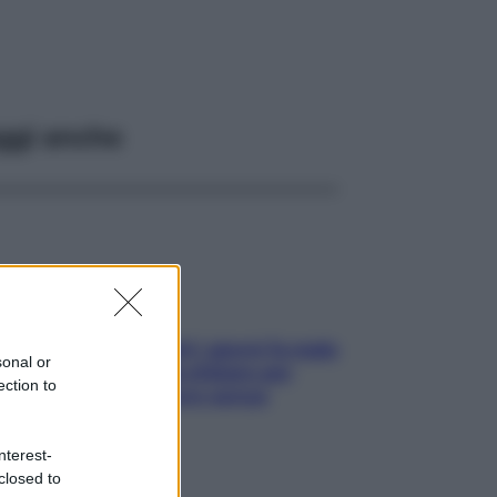
ggi anche
Doccia, lavarsi tutti i giorni fa male
sonal or
alla pelle? I miti da sfatare per
ection to
proteggerla davvero senza
stressarla
nterest-
closed to