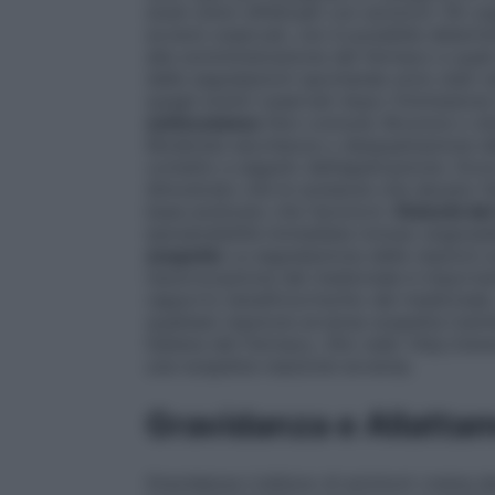
studi clinici effettuati con aciclovir 3% 
avversi osservati, non è possibile determi
alla somministrazione del farmaco e quali s
dalle segnalazioni spontanee sono stati u
quegli eventi osservati dopo l’immission
sottocutaneo
Non comune: Bruciore o dolo
Moderata secchezza o desquamazione dell
contatto a seguito dell’applicazione. Dove 
dimostrato che le sostanze che davano fe
base piuttosto che l’aciclovir.
Disturbi de
ipersensibilità immediata incluso angioe
sospette
La segnalazione delle reazioni 
l’autorizzazione del medicinale è import
rapporto beneficio/rischio del medicinale. 
qualsiasi reazione avversa sospetta tramit
Italiana del Farmaco, Sito web: http://w
una-sospetta-reazione-avversa.
Gravidanza e Allatta
Gravidanza L’utilizzo di aciclovir crema 