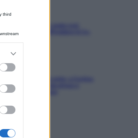
 third
Aria condizionata: usala così,
senza rischiare raffreddore & Co.
Downstream
er and store
to grant or
ed purposes
Mindfulness tra le vette: a Cortina
due giorni lontani da stress e
ansia da smartphone