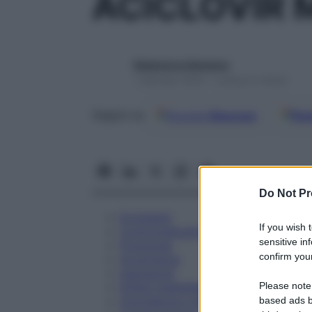
ACICLOVIR 
Redazione Starbene
1 Gennaio 2025 – Lettura 5 minuti
Google
Discover
Fon
Seguici su
Do Not Pr
Eccipienti
If you wish 
Controindicazioni
sensitive in
Posologia
confirm your
Avvertenze
Interazioni
Please note
Effetti Indesiderati
Gravidanza e Allattamento
based ads b