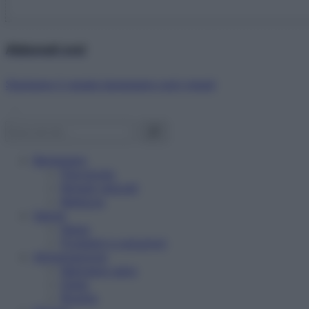
Abbonati ora!
Starbene ti regala benessere ogni mese!
Benessere
Psicologia
Rimedi naturali
Bellezza
Salute
News
Problemi e soluzioni
Alimentazione
Mangiare sano
Diete
Ricette