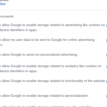
Out
clovir o ad uno qualsiasi degli eccipienti elencati al
consents
o allow Google to enable storage related to advertising like cookies on
evice identifiers in apps.
o allow my user data to be sent to Google for online advertising
icato 5 volte al giorno ad intervalli di circa 4 ore.
s.
le lesioni o sulle zone dove si stanno sviluppando le
opo l’inizio dell’infezione. È particolarmente
odi ricorrenti durante la fase dei prodromi o al primo
to allow Google to send me personalized advertising.
anche essere iniziato durante le fasi più tardive
continuare per almeno 4 giorni per l’herpes labialis e
o allow Google to enable storage related to analytics like cookies on
n si è avuta guarigione il trattamento può continuare
evice identifiers in apps.
o allow Google to enable storage related to functionality of the website
o allow Google to enable storage related to personalization.
’applicazione alle mucose, come quelle della bocca,
e. Si deve porre particolare attenzione per evitare
o allow Google to enable storage related to security, including