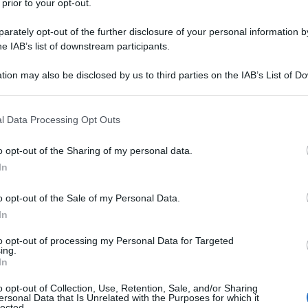
 prior to your opt-out.
rately opt-out of the further disclosure of your personal information by
he IAB’s list of downstream participants.
tion may also be disclosed by us to third parties on the IAB’s List of 
Descrizione tipo ricetta:
RR – RIPETIBILE
 that may further disclose it to other third parties.
10V IN 6MESI
 that this website/app uses one or more Google services and may gath
l Data Processing Opt Outs
Forma farmaceutica:
SOSPENSIONE ORALE
including but not limited to your visit or usage behaviour. You may click 
 to Google and its third-party tags to use your data for below specifi
o opt-out of the Sharing of my personal data.
ogle consent section.
Presenza Lattosio:
No
In
 delle infezioni da Herpes simplex della pelle e delle
o opt-out of the Sale of my Personal Data.
rio e recidivante; – per la soppressione delle
munocompetenti; – per la profilassi delle infezioni
In
romessi; – per il trattamento della varicella e
to opt-out of processing my Personal Data for Targeted
ing.
In
o opt-out of Collection, Use, Retention, Sale, and/or Sharing
ersonal Data that Is Unrelated with the Purposes for which it
lected.