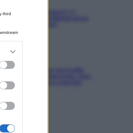
«Oggi che se magnamo?»: 4
 third
ricette facili di Max Mariola senza
pesare gli ingredienti
Downstream
er and store
to grant or
ed purposes
Perché la pressione con il caldo
scende e sale all’improvviso: cosa
succede alle donne e cosa fare
subito