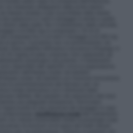
 iniziata subito dopo la comparsa dell’infezione,
iori se instaurato all’apparire delle prime lesioni.
 da Herpes simplex e per la profilassi delle stesse
tà superiore a 2 anni il dosaggio è simile a quello
 ridotto della metà. Per il trattamento della varicella,
 dosaggio è di 800 mg in compresse o 10 ml di
i età compresa fra 2 e 6 anni il dosaggio è di 400 mg
e al giorno. Il prodotto non va somministrato nei
ndo stata stabilita l’efficacia e sicurezza d’impiego in
e di 20 mg/kg di peso corporeo (non superando gli
dattamento posologico più preciso. Il trattamento
ono disponibili dati specifici circa la soppressione
rattamento dell’Herpes zoster nei bambini
l’Herpes zoster nei bambini con funzione immunitaria
ne la somministrazione del farmaco per via
rance totale diminuisce con il diminuire della
vanzare dell’età. Nei pazienti che assumono alte dosi
ntenuta una adeguata idratazione. Particolare
 l’opportunità di una riduzione del dosaggio in caso
ale compromessa.
Insufficienza renale
Nel trattamento
nti con ridotta funzionalità renale la posologia orale
mulo di Aciclovir al di sopra dei livelli ritenuti
armaco per via endovenosa. Tuttavia, in pazienti con