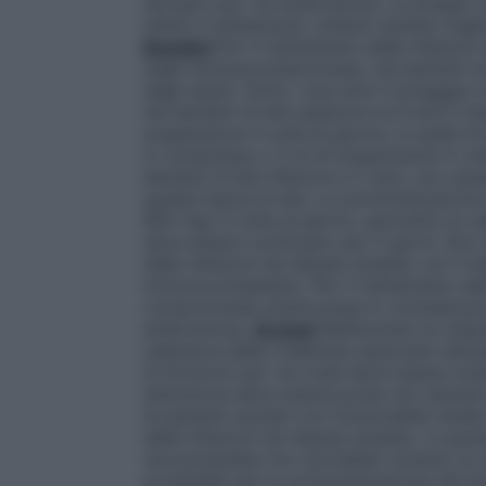
farmaco per via endovenosa. La terapia va
infatti il trattamento ottiene risultati migl
Bambini
Per il trattamento delle infezioni
negli immunocompromessi, nei bambini di e
degli adulti. Sotto i due anni il dosaggio è
nei bambini di età superiore ai 6 anni il
sospensione 4 volte al giorno; in quelli d
in compresse o 5 ml di sospensione 4 volt
bambini di età inferiore a 2 anni, non esse
questa fascia di età. La somministrazion
800 mg) 4 volte al giorno, permette un a
deve essere continuato per 5 giorni. Non s
delle infezioni da Herpes simplex od il t
immunocompetenti. Per il trattamento del
compromessa andrà presa in considerazio
endovenosa.
Anziani
Nell’anziano la clea
clearance della creatinina associato all’a
di Aciclovir per via orale deve essere ma
attenzione deve essere posta nel valutare
di pazienti anziani con funzionalità ren
delle infezioni da Herpes simplex, in pazie
raccomandata non dovrebbe causare un accu
accettabili per la somministrazione del f