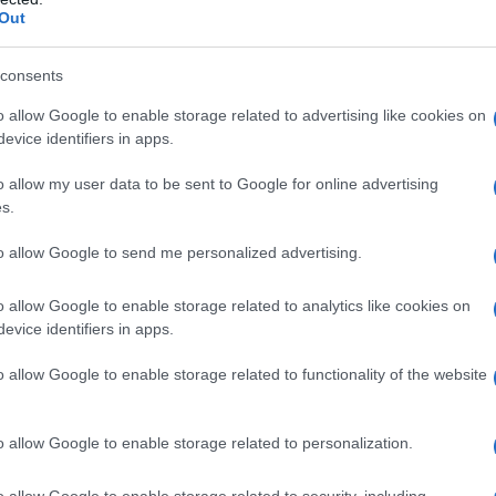
Cellulosa microcristallina 127 mg, Glicolato di
Out
e 25 mg, Magnesio stearato 8 mg.
ACICLOVIR
70% non cristallizzabile) 2,250 g, Glicerolo 0,750
le p-idrossibenzoato 5,000 mg, Propile p-
consents
 0.004 mg, Acqua depurata q.b. a ml 5.
o allow Google to enable storage related to advertising like cookies on
evice identifiers in apps.
o allow my user data to be sent to Google for online advertising
s.
 sostanze strettamente correlate dal punto di vista
ravidanza e nell’allattamento (vedi punto 4.6).
to allow Google to send me personalized advertising.
o allow Google to enable storage related to analytics like cookies on
evice identifiers in apps.
ne orale è annesso un misurino dosatore con indicate
 di 5 e 10 ml.
Adulti
Trattamento delle infezioni da
o allow Google to enable storage related to functionality of the website
lovir 5 volte al giorno ad intervalli di circa 4 ore,
o va continuato per 5 giorni ma può rendersi
nfezioni primarie gravi. Nei pazienti gravemente
o allow Google to enable storage related to personalization.
nto midollare) o nei pazienti con un diminuito
ò essere raddoppiato a 400 mg in compresse o 5 ml
o allow Google to enable storage related to security, including