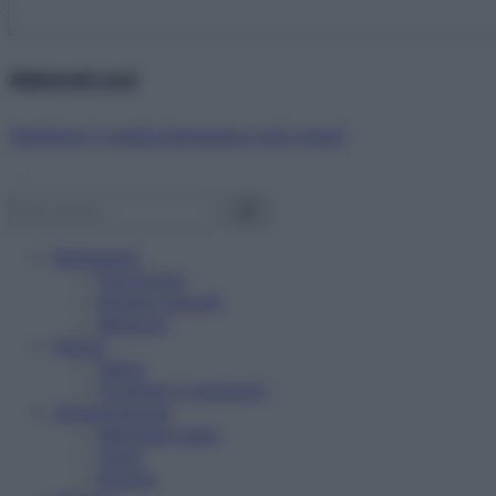
Abbonati ora!
Starbene ti regala benessere ogni mese!
Benessere
Psicologia
Rimedi naturali
Bellezza
Salute
News
Problemi e soluzioni
Alimentazione
Mangiare sano
Diete
Ricette