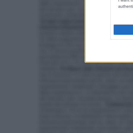
della sospensione o, in alternativa, può e
authenti
del farmaco per via endovenosa. La terapia
recidivanti, preferibilmente durante la fas
Terapia soppressiva delle recidive delle
immunocompetenti
200 mg di Aciclovir 4
possono essere trattati, con successo, c
ml della sospensione 2 volte al giorno ad i
dosaggi di 200 mg 3 volte al giorno ad inte
ore. In alcuni pazienti si possono verifica
giornaliera di 800 mg di Aciclovir. La te
intervalli di 6 o 12 mesi, per poter osserv
malattia.
Profilassi delle infezioni da 
mg di Aciclovir 4 volte al giorno ad interv
immunocompromessi (ad es. dopo un trapia
assorbimento intestinale il dosaggio pu
della sospensione o, in alternativa, può e
del farmaco per via endovenosa. La durata
quella del periodo di rischio.
Trattamento 
compresse o 10 ml di sospensione 5 volte 
dose notturna. Il trattamento deve essere
immunocompromessi (ad es. dopo un trapi
assorbimento intestinale, può essere valu