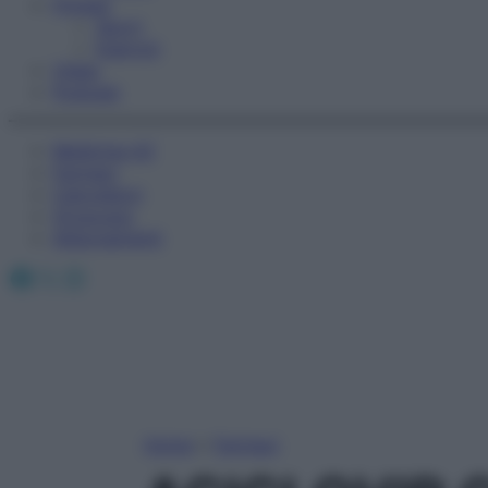
Fitness
Sport
Esercizi
Video
Podcast
Medicina AZ
Farmaci
Calcolatori
Oroscopo
Abbonamenti
Facebook
X
Instagram
Home
»
Farmaci