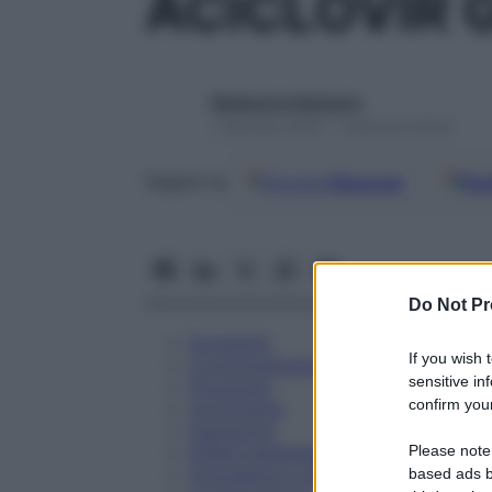
ACICLOVIR 
Redazione Starbene
1 Gennaio 2025 – Lettura 8 minuti
Google
Discover
Fon
Seguici su
Do Not Pr
Eccipienti
If you wish 
Controindicazioni
sensitive in
Posologia
confirm your
Avvertenze
Interazioni
Please note
Effetti Indesiderati
Gravidanza e Allattamento
based ads b