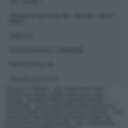
ATC:
J05AB01
Descrizione tipo ricetta:
RR – RIPETIBILE 10V IN
6MESI
Classe 1:
A
Forma farmaceutica:
COMPRESSE
Presenza Glutine:
No
Presenza Lattosio:
No
L’Aciclovir è indicato – per il trattamento delle
infezioni da Herpes simplex della pelle e delle
mucose, compreso l’Herpes genitalis primario e
recidivante; – per la soppressione delle recidive da
Herpes simplex nei pazienti immunocompetenti; – per
la profilassi delle infezioni da Herpes simplex nei
pazienti immunocompromessi; – per il trattamento