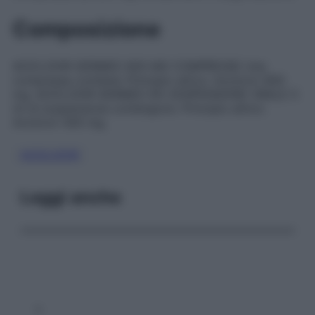
Composizione
ACICLOVIR GERMED 800 MG COMPRESSE Una
compressa contiene: Principio attivo: Aciclovir 800
mg. ACICLOVIR GERMED 8% SOSPENSIONE ORALE 5
ml di sospensione contengono: Principio attivo:
Aciclovir 400 mg.
ACICLOVIR
Leggi anche