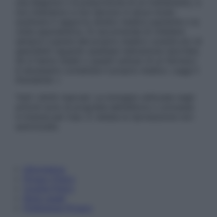
una diagnosi o la prescrizione di un trattamento, e
non intendono e non devono in alcun modo
sostituire il rapporto diretto medico-paziente o la
visita specialistica. Si raccomanda di chiedere
sempre il parere del proprio medico curante e/o di
specialisti riguardo qualsiasi indicazione riportata.
Se si hanno dubbi o quesiti sull’uso di un farmaco
è necessario contattare il proprio medico. Leggi il
Disclaimer »
Tutti i diritti riservati. Le immagini utilizzate negli
articoli sono di proprietà dell’editore o concesse
in licenza per l’uso. È vietata la riproduzione non
autorizzata.
Informativa
Privacy Policy
Cookie Policy
Note Legali
Preferenze Privacy