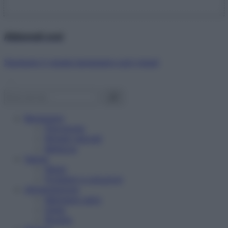
Abbonati ora!
Starbene ti regala benessere ogni mese!
Benessere
Psicologia
Rimedi naturali
Bellezza
Salute
News
Problemi e soluzioni
Alimentazione
Mangiare sano
Diete
Ricette