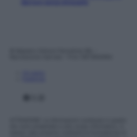
davvero senza stressarla
© Belpietro Edizioni Periodiche SRL –
Riproduzione riservata – P.Iva 13673600964
Chi siamo
Pubblicità
Facebook
X
Instagram
ATTENZIONE: Le informazioni contenute in questo
sito sono presentate a solo scopo informativo, in
nessun caso possono costituire la formulazione di