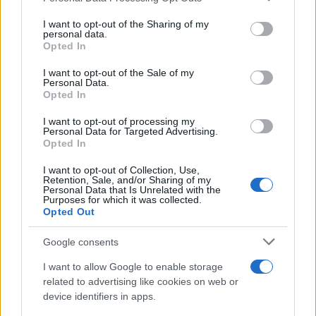
on the IAB’s List of Downstream Participants that may further
I want to opt-out of the Sharing of my
disclose it to other third parties.
personal data.
Opted In
Please note that this website/app uses one or more Google
services and may gather and store information including but
I want to opt-out of the Sale of my
Personal Data.
not limited to your visit or usage behaviour. You may click to
Opted In
grant or deny consent to Google and its third-party tags to
use your data for below specified purposes in below Google
I want to opt-out of processing my
consent section.
Personal Data for Targeted Advertising.
Opted In
I want to opt-out of Collection, Use,
Retention, Sale, and/or Sharing of my
Personal Data that Is Unrelated with the
Purposes for which it was collected.
Opted Out
Google consents
I want to allow Google to enable storage
related to advertising like cookies on web or
device identifiers in apps.