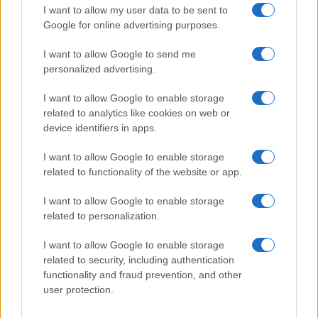
I want to allow my user data to be sent to
Google for online advertising purposes.
I want to allow Google to send me
personalized advertising.
I want to allow Google to enable storage
related to analytics like cookies on web or
device identifiers in apps.
I want to allow Google to enable storage
related to functionality of the website or app.
I want to allow Google to enable storage
related to personalization.
I want to allow Google to enable storage
related to security, including authentication
functionality and fraud prevention, and other
user protection.