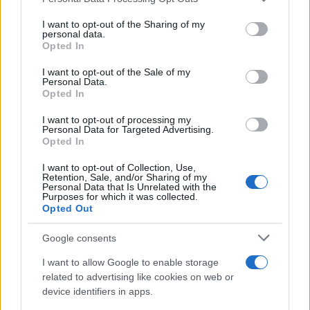
This information may also be disclosed by us to third parties
on the IAB’s List of Downstream Participants that may further
I want to opt-out of the Sharing of my
disclose it to other third parties.
personal data.
Opted In
Please note that this website/app uses one or more Google
services and may gather and store information including but
I want to opt-out of the Sale of my
Personal Data.
not limited to your visit or usage behaviour. You may click to
Opted In
grant or deny consent to Google and its third-party tags to
use your data for below specified purposes in below Google
I want to opt-out of processing my
consent section.
Personal Data for Targeted Advertising.
Opted In
I want to opt-out of Collection, Use,
Retention, Sale, and/or Sharing of my
Personal Data that Is Unrelated with the
Purposes for which it was collected.
Opted Out
Google consents
I want to allow Google to enable storage
related to advertising like cookies on web or
device identifiers in apps.