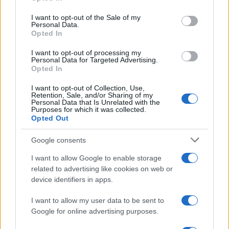
Please note that this website/app uses one or more Google
services and may gather and store information including but
I want to opt-out of the Sale of my
Personal Data.
not limited to your visit or usage behaviour. You may click to
Opted In
grant or deny consent to Google and its third-party tags to
use your data for below specified purposes in below Google
I want to opt-out of processing my
consent section.
Personal Data for Targeted Advertising.
Opted In
I want to opt-out of Collection, Use,
Retention, Sale, and/or Sharing of my
Personal Data that Is Unrelated with the
Purposes for which it was collected.
Opted Out
Google consents
I want to allow Google to enable storage
related to advertising like cookies on web or
device identifiers in apps.
I want to allow my user data to be sent to
Google for online advertising purposes.