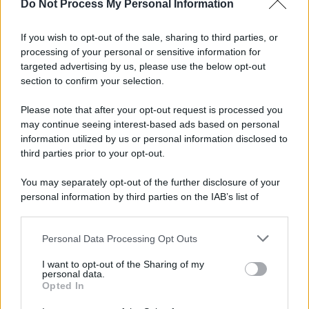
Do Not Process My Personal Information
If you wish to opt-out of the sale, sharing to third parties, or
processing of your personal or sensitive information for
targeted advertising by us, please use the below opt-out
section to confirm your selection.
Please note that after your opt-out request is processed you
may continue seeing interest-based ads based on personal
information utilized by us or personal information disclosed to
third parties prior to your opt-out.
You may separately opt-out of the further disclosure of your
personal information by third parties on the IAB’s list of
downstream participants.
Personal Data Processing Opt Outs
This information may also be disclosed by us to third parties
on the IAB’s List of Downstream Participants that may further
I want to opt-out of the Sharing of my
disclose it to other third parties.
personal data.
Opted In
Please note that this website/app uses one or more Google
services and may gather and store information including but