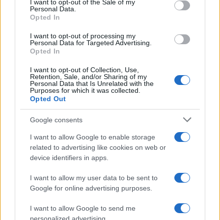
I want to opt-out of the Sale of my
Personal Data.
not limited to your visit or usage behaviour. You may click to
Opted In
grant or deny consent to Google and its third-party tags to
use your data for below specified purposes in below Google
I want to opt-out of processing my
consent section.
Personal Data for Targeted Advertising.
Opted In
I want to opt-out of Collection, Use,
Retention, Sale, and/or Sharing of my
Personal Data that Is Unrelated with the
Purposes for which it was collected.
Opted Out
Google consents
I want to allow Google to enable storage
related to advertising like cookies on web or
device identifiers in apps.
I want to allow my user data to be sent to
Google for online advertising purposes.
I want to allow Google to send me
personalized advertising.