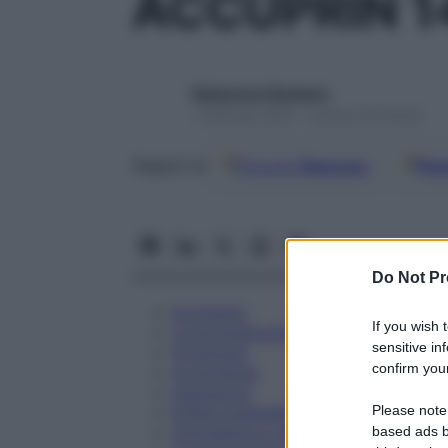
ACCUPRIN 1
Redazione Starbene
1 Gennaio 2025 – Lettura 30 minuti
Google
Discover
Fon
Seguici su
Do Not Pr
Eccipienti
If you wish 
Controindicazioni
sensitive in
Posologia
confirm your
Avvertenze
Interazioni
Please note
Effetti Indesiderati
Gravidanza e Allattamento
based ads b