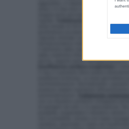
aggiustato, in dipendenza della risposta c
authenti
dose o in due dosi refratte. La maggior p
singola dose giornaliera. Alcuni pazienti 
mg/die.
Trattamento contemporaneo con 
dose iniziale di ACCUPRIN deve essere di 
ipotensione eccessiva. Il dosaggio deve 
risposta ottimale (vedere paragrafo 4.5).
farmacocinetica indicano che l’emivita ap
il diminuire della clearance della creatini
della creatinina inferiore ai 40 ml/minuto 
giorno, seguita quindi dall’aggiustamento 
Insufficienza cardiaca congestizia
Il tra
5 mg e il paziente deve essere attentament
pressione arteriosa. La dose giornaliera 
somministrazioni. Normalmente i pazienti i
possono essere mantenuti efficacemente c
somministrazioni.
Trattamento contempor
con un diuretico possono sviluppare ipot
di quinapril da solo o in associazione. Ne
possibile, sospendere il diuretico almen
non è possibile, iniziare con bassi dosag
cardiaca, associata o meno ad insufficien