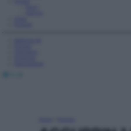
Fitness
Sport
Esercizi
Video
Podcast
Medicina AZ
Farmaci
Calcolatori
Oroscopo
Abbonamenti
Facebook
X
Instagram
Home
»
Farmaci