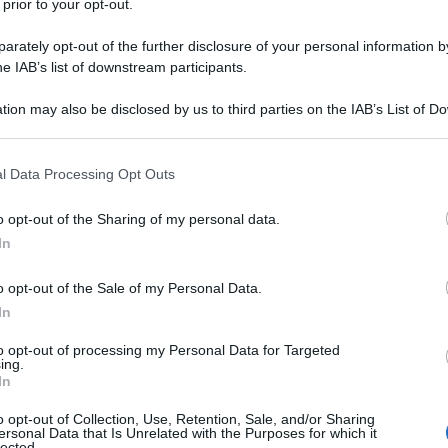
 prior to your opt-out.
rately opt-out of the further disclosure of your personal information by
he IAB’s list of downstream participants.
tion may also be disclosed by us to third parties on the IAB’s List of 
Descrizione tipo ricetta:
RR – RIPETIBILE
 that may further disclose it to other third parties.
10V IN 6MESI
 that this website/app uses one or more Google services and may gath
l Data Processing Opt Outs
Forma farmaceutica:
COMPRESSE
including but not limited to your visit or usage behaviour. You may click 
RIVESTITE DIVISIBILI
 to Google and its third-party tags to use your data for below specifi
o opt-out of the Sharing of my personal data.
ogle consent section.
In
Presenza Lattosio:
Si
o opt-out of the Sale of my Personal Data.
stemica. Trattamento dell’insufficienza cardiaca
In
to opt-out of processing my Personal Data for Targeted
ing.
In
elatina, crospovidone, magnesio stearato,
o opt-out of Collection, Use, Retention, Sale, and/or Sharing
ersonal Data that Is Unrelated with the Purposes for which it
gol 400, titanio diossido (E171), ossido di ferro rosso
lected.