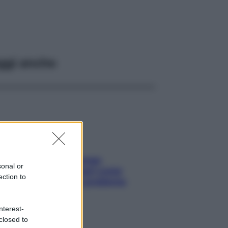
ggi anche
Capelli spezzati lungo
sonal or
l’attaccatura? Scopri come
ection to
risolvere l’annoso problema
nterest-
closed to