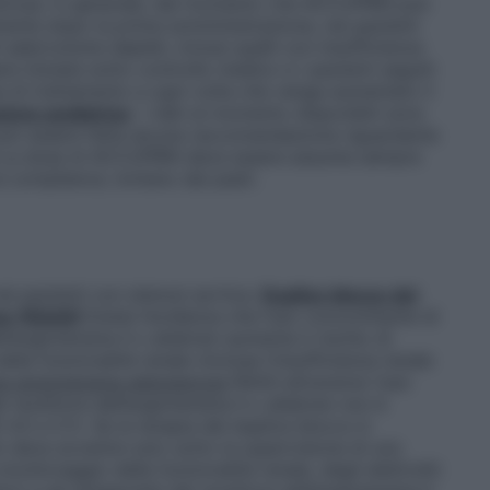
teriosa. In generale, dal momento che ACCUPRIN può
mente dopo la prima somministrazione, nei pazienti
 sale/volume depleti, inclusi quelli con insufficienza
re iniziata sotto controllo medico e i pazienti seguiti
 di trattamento e ogni volta che venga aumentato il
ione pediatrica
: I dati al momento disponibili sono
n può essere fatta alcuna raccomandazione riguardante
La dose di ACCUPRIN deve essere assunta sempre
la compliance, lontano dai pasti.
ei pazienti con stenosi aortica.
Duplice blocco del
ne (RAAS)
Esiste l’evidenza che l’uso concomitante di
l’angiotensina II o aliskiren aumenta il rischio di
lla funzionalità renale (inclusa l’insufficienza renale
na-angiotensina-aldosterone
RAAS attraverso l’uso
 recettore dell’angiotensina II o aliskiren non è
.5 e 5.1). Se la terapia del duplice blocco è
 deve avvenire solo sotto la supervisione di uno
onitoraggio della funzionalità renale, degli elettroliti