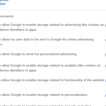
Out
consents
o allow Google to enable storage related to advertising like cookies on
: • Ipersensibilità al principio attivo o ad uno
evice identifiers in apps.
rafo 6.1 e ad altri inibitori dell’enzima di conversione
mnesi di angioedema associato a precedente
o allow my user data to be sent to Google for online advertising
di conversione dell’angiotensina (ACE-inibitori). • In
s.
causa dell’incremento del rischio di angioedema. •
tico. • Secondo e terzo trimestre di gravidanza
to allow Google to send me personalized advertising.
n ostruzione dinamica del flusso ventricolare sinistro.
icinali contenenti aliskiren è controindicato nei
romissione renale (velocità di filtrazione glomerulare
o allow Google to enable storage related to analytics like cookies on
i 4.5 e 5.1).
evice identifiers in apps.
o allow Google to enable storage related to functionality of the website
ssere regolata individualmente sulla base della
o allow Google to enable storage related to personalization.
pia
: la dose iniziale raccomandata nei pazienti che
 mg una volta al giorno. Il dosaggio può quindi essere
o allow Google to enable storage related to security, including