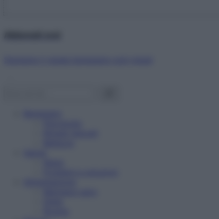
Abbonati ora!
Starbene ti regala benessere ogni mese!
Benessere
Psicologia
Rimedi naturali
Bellezza
Salute
News
Problemi e soluzioni
Alimentazione
Mangiare sano
Diete
Ricette