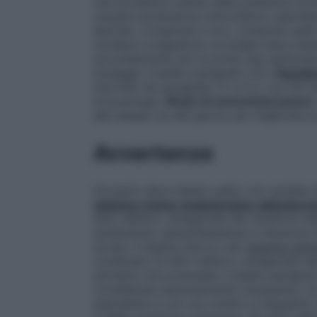
una eccessiva caduta della pressione ar
causare ipotensione sintomatica, special
ipertesi, complicati e non, compresi quelli
cardiaca congestizia, la terapia deve esse
accuratamente per le prime due settimane
dosaggio (vedere paragrafo 4.5).
Popolaz
riportati nel paragrafo 5.1 e 5.2, ma no
la posologia.
Modo di somministrazione
alla stessa ora del giorno per migliorare 
Avvertenze
Accuprin deve essere usato con cautela n
sistema renina-angiotensina-aldostero
ACE-inibitori, antagonisti del recettore del
ipotensione, iperpotassiemia e riduzione de
acuta). Il duplice blocco del
sistema reni
combinato di ACE-inibitori, antagonisti del
pertanto raccomandato (vedere paragrafi 4
considerata assolutamente necessaria, ciò
specialista e con uno stretto e frequente m