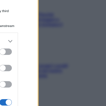
 third
Fame dopo cena? Perché
succede e 6 snack leggeri e
appetitosi che non rovinano il
Downstream
sonno
er and store
to grant or
ed purposes
Non solo Maldive: scopri i coralli
che si nascondono nel nostro
Mediterraneo (e come
proteggerli)