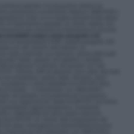
vertenze speciali e le precauzioni relative ad
riori precauzioni e avvertenze relative a ABACAVIR e
essione virale con la terapia antiretrovirale abbia
hio di trasmissione sessuale, un rischio residuo non
recauzioni per prevenire la trasmissione in accordo
persensibilità (vedere anche paragrafo 4.8)
ioni di ipersensibilità (HSR) (vedere paragrafo 4.8)
anea con altri sintomi che indicano un
no state osservate con abacavir, alcune delle quali
 ad esito fatale, quando non gestite in maniera
 HSR ad abacavir è elevato nei pazienti con test
B*5701. Tuttavia, HSR ad abacavir sono state riportate
e non possiedono questo allele. Pertanto, deve
 la presenza o meno dell’allele HLA-B*5701 deve
e la terapia. – Il trattamento con ABACAVIR e
to nei pazienti con positività per la presenza
nti con negatività per l’allele HLAB*5701 che hanno
n precedente regime terapeutico contenente
VIR e LAMIVUDINA EG deve essere interrotto
e HLA-B*5701. Un ritardo nella sospensione del
EG dopo l’insorgenza di ipersensibilità provoca
po l’interruzione del trattamento con ABACAVIR e