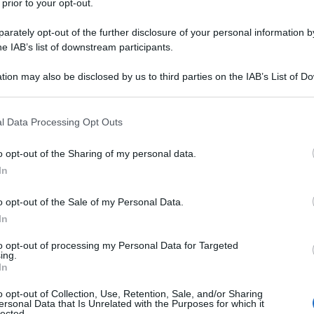
 prior to your opt-out.
rately opt-out of the further disclosure of your personal information by
he IAB’s list of downstream participants.
Descrizione tipo ricetta:
RNRL –
tion may also be disclosed by us to third parties on the IAB’s List of 
LIMITATIVA NON RIPETIB.
 that may further disclose it to other third parties.
Forma farmaceutica:
COMPRESSE
 that this website/app uses one or more Google services and may gath
l Data Processing Opt Outs
RIVESTITE
including but not limited to your visit or usage behaviour. You may click 
 to Google and its third-party tags to use your data for below specifi
a terapia di combinazione antiretrovirale per il
o opt-out of the Sharing of my personal data.
ogle consent section.
bini che pesano almeno 25 kg con infezione da Virus
In
nodeficiency Virus, HIV) (vedere paragrafi 4.4 e
 abacavir, deve essere eseguito uno screening per la
o opt-out of the Sale of my Personal Data.
aziente affetto da HIV, a prescindere dalla razza
In
essere utilizzato nei pazienti in cui sia nota la
to opt-out of processing my Personal Data for Targeted
ing.
In
o opt-out of Collection, Use, Retention, Sale, and/or Sharing
ersonal Data that Is Unrelated with the Purposes for which it
ristallina PH 102 (E460) Cellulosa microcristallina PH
lected.