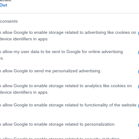
Out
Tipo A) Povidone K 90 (E1201) Magnesio stearato
promellosa 5 (E464) Macrogol 400 (E1521) Titanio
 di alluminio (E110)
consents
o allow Google to enable storage related to advertising like cookies on
evice identifiers in apps.
alsiasi degli eccipienti elencati al paragrafo 6.1.
o allow my user data to be sent to Google for online advertising
grave compromissione della funzionalità epatica.
s.
to allow Google to send me personalized advertising.
o allow Google to enable storage related to analytics like cookies on
edico con esperienza nella gestione dell’infezione da
evice identifiers in apps.
bini che pesano almeno 25 kg
La dose raccomandata
pressa una volta al giorno.
Bambini che pesano
o allow Google to enable storage related to functionality of the website
 non deve essere somministrato a bambini che
essendo una compressa a dose fissa, tale dose non
INA EG è una compressa a dose fissa e non deve
o allow Google to enable storage related to personalization.
no modifiche della dose. Sono disponibili
dina nei casi in cui sia richiesta la sospensione o la
o allow Google to enable storage related to security, including