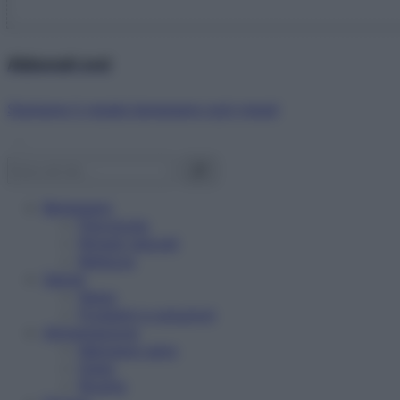
Abbonati ora!
Starbene ti regala benessere ogni mese!
Benessere
Psicologia
Rimedi naturali
Bellezza
Salute
News
Problemi e soluzioni
Alimentazione
Mangiare sano
Diete
Ricette