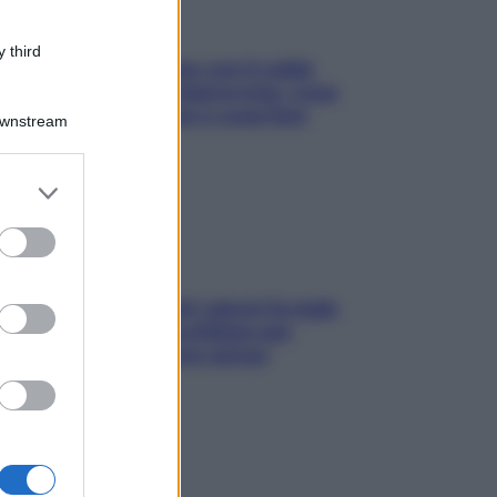
 third
Perché la pressione con il caldo
scende e sale all’improvviso: cosa
succede alle donne e cosa fare
Downstream
subito
er and store
to grant or
ed purposes
Doccia, lavarsi tutti i giorni fa male
alla pelle? I miti da sfatare per
proteggerla davvero senza
stressarla