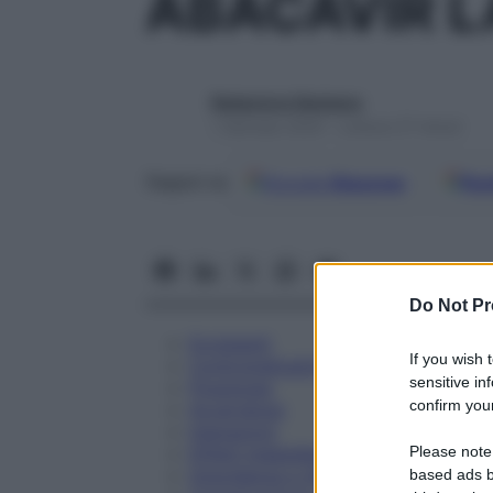
ABACAVIR L
Redazione Starbene
1 Gennaio 2025 – Lettura 27 minuti
Google
Discover
Fon
Seguici su
Do Not Pr
Eccipienti
If you wish 
Controindicazioni
sensitive in
Posologia
confirm your
Avvertenze
Interazioni
Please note
Effetti Indesiderati
Gravidanza e Allattamento
based ads b