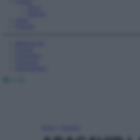
Fitness
Sport
Esercizi
Video
Podcast
Medicina AZ
Farmaci
Calcolatori
Oroscopo
Abbonamenti
Facebook
X
Instagram
Home
»
Farmaci