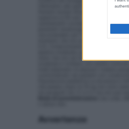
modifica del dosaggio di uno dei due princi
riferimento alle specifiche informazioni pr
authenti
Pazienti anziani
Attualmente non sono dispo
superiore ai 65 anni. Si consiglia un’atte
cambiamenti correlati all’età stessa come l
parametri ematologici.
Compromissione r
raccomandato per l’impiego nei pazienti 
momento che non può essere fatto il nec
5.2).
Compromissione epatica
Non sono di
epatica moderata, pertanto l’impiego 
meno che non sia ritenuto necessario. Ne
moderata è richiesto uno stretto controllo
livelli plasmatici di abacavir (vedere p
controindicato nei pazienti con compromi
Popolazione pediatrica
La sicurezza e l’
che pesano meno di 25 kg non sono state st
nei paragrafi 4.8, 5.1 e 5.2 ma non può e
Modo di somministrazione
Uso orale. A
o senza cibo.
Avvertenze