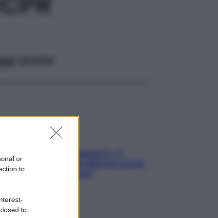
0CPR
ggi anche
«Oggi che se magnamo?»: 4
sonal or
ricette facili di Max Mariola senza
ection to
pesare gli ingredienti
nterest-
closed to