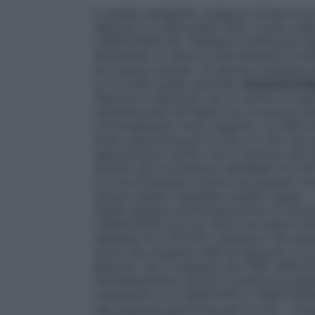
In questo paragrafo vengono incluse le av
abacavir e a lamivudina. Non vi sono ulte
LAMIVUDINA EG. Sebbene un’efficace soppr
dimostrato di ridurre notevolmente il risc
può essere escluso. Si devono prendere p
con le linee guida nazionali.
Reazioni di i
Abacavir è associato ad un rischio di reaz
caratterizzate da febbre e/o eruzione cut
coinvolgimento multi-organico. Le HSR so
erano pericolose per la vita e in rari casi
appropriata.Il rischio che si verifichi una
positivo per la presenza dell’allele HLA-
con una frequenza minore nei pazienti ch
sempre essere rispettato quanto segue: –
essere sempre confermata prima di iniziar
LAMIVUDINA EG non deve mai essere inizia
dell’allele HLA-B*5701, nemmeno nei pazie
avuto una sospetta HSR ad abacavir in u
abacavir. Se si sospetta una HSR, ABACA
immediatamente anche in assenza di allel
trattamento con ABACAVIR e LAMIVUDINA 
una reazione pericolosa per la vita. – Do