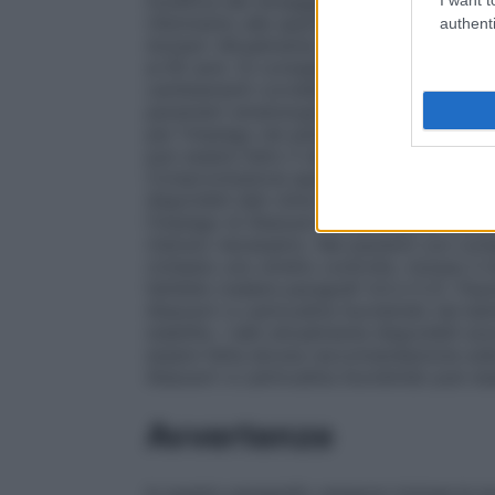
modifica del dosaggio di uno dei due princi
riferimento alle specifiche informazioni pr
authenti
Anziani
: Attualmente non sono disponibili 
ai 65 anni. Si consiglia un’attenzione part
cambiamenti correlati all’età stessa come l
parametri ematologici.
Danno renale
: Ab
per l’impiego nei pazienti con una clear
può essere fatto il necessario aggiustame
Compromissione epatica
: Abacavir è pri
disponibili dati clinici nei pazienti con
l’impiego di Abacavir e Lamivudina Auro
ritenuto necessario. Nei pazienti con co
richiesto uno stretto controllo, incluso il 
fattibile (vedere paragrafi 4.4 e 5.2).
Popo
Abacavir e Lamivudina Aurobindo nei ba
stabilite. I dati attualmente disponibili so
essere fatta alcuna raccomandazione sul
Abacavir e Lamivudina Aurobindo può ess
Avvertenze
In questo paragrafo vengono incluse le av