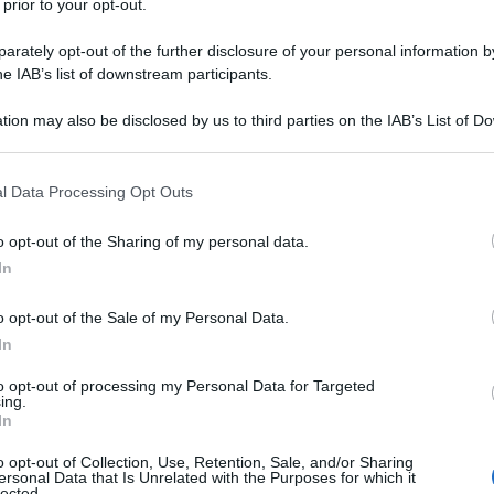
 prior to your opt-out.
rately opt-out of the further disclosure of your personal information by
he IAB’s list of downstream participants.
MIVUDINA
tion may also be disclosed by us to third parties on the IAB’s List of 
Descrizione tipo ricetta:
RNRL –
 that may further disclose it to other third parties.
LIMITATIVA NON RIPETIB.
 that this website/app uses one or more Google services and may gath
l Data Processing Opt Outs
Forma farmaceutica:
COMPRESSE
including but not limited to your visit or usage behaviour. You may click 
RIVESTITE
 to Google and its third-party tags to use your data for below specifi
o opt-out of the Sharing of my personal data.
ogle consent section.
o nella terapia di combinazione antiretrovirale per il
In
bini che pesano almeno 25 kg con infezione da Virus
nodeficiency Virus, HIV) (vedere paragrafi 4.4 e
o opt-out of the Sale of my Personal Data.
 abacavir, deve essere eseguito uno screening per la
In
aziente affetto da HIV, a prescindere dalla razza
essere utilizzato nei pazienti in cui sia nota la
to opt-out of processing my Personal Data for Targeted
ing.
In
o opt-out of Collection, Use, Retention, Sale, and/or Sharing
ersonal Data that Is Unrelated with the Purposes for which it
lected.