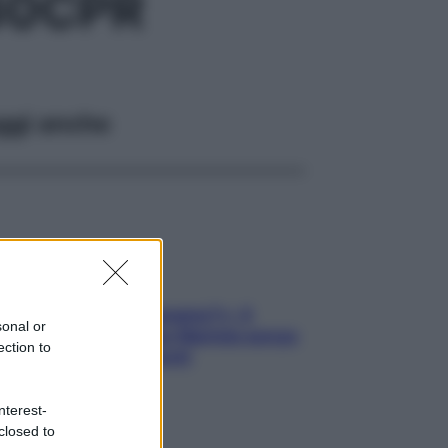
30CPR
ggi anche
«Oggi che se magnamo?»: 4
sonal or
ricette facili di Max Mariola senza
ection to
pesare gli ingredienti
nterest-
closed to