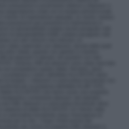
riori precauzioni e avvertenze relative a Abacavir e
 soppressione virale con la terapia antiretrovirale
l rischio di trasmissione sessuale, un rischio residuo
re precauzioni per prevenire la trasmissione in
ioni di ipersensibilità (vedere anche paragrafo 4.8)
ioni di ipersensibilità (HSR) (vedere paragrafo 4.8)
anea con altri sintomi che indicano un
no state osservate con abacavir, alcune delle quali
 ad esito fatale, quando non gestite in maniera
 HSR ad abacavir è elevato nei pazienti con test
B*5701. Tuttavia, HSR ad abacavir sono state riportate
e non possiedono questo allele. Pertanto, deve
• La presenza o meno dell’allele HLA-B*5701 deve
re la terapia. • Abacavir e Lamivudina Aurobindo non
positività per la presenza dell’allele HLAB* 5701,
l’allele HLA-B*5701 che hanno avuto una sospetta
 terapeutico contenente abacavir (ad esempio
tta una HSR, Abacavir e Lamivudina Aurobindo deve
 assenza di allele HLA-B*5701. Un ritardo nella
r e Lamivudina Aurobindo dopo l’insorgenza di
olosa per la vita. • Dopo l’interruzione del
urobindo per motivi di sospetta HSR, Abacavir e