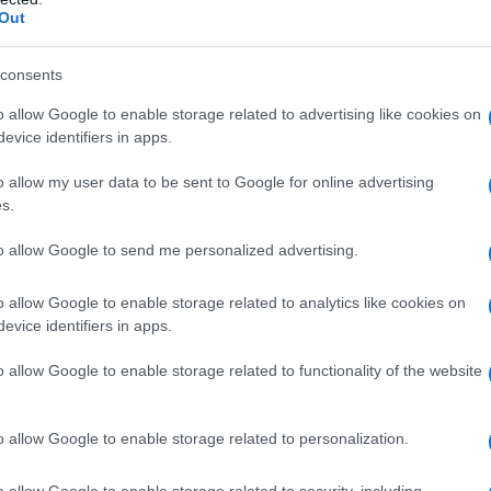
Out
istallina sodio amido glicolato (tipo A) magnesio
romellosa 2910 (3cp) ipromellosa 2910 (6cp) titanio
lo FD&C n. 6 lacca d’alluminio (E110)
consents
o allow Google to enable storage related to advertising like cookies on
evice identifiers in apps.
ualsiasi degli eccipienti elencati al paragrafo 6.1.
o allow my user data to be sent to Google for online advertising
s.
to allow Google to send me personalized advertising.
o allow Google to enable storage related to analytics like cookies on
edico con esperienza nella gestione dell’infezione da
evice identifiers in apps.
bini che pesano almeno 25 kg
: La dose raccomandata
 una volta al giorno.
Bambini che pesano meno di 25
o allow Google to enable storage related to functionality of the website
n deve essere somministrato a bambini che pesano
 una compressa a dose fissa, tale dose non può
urobindo è una compressa a dose fissa e non deve
o allow Google to enable storage related to personalization.
no modifiche della dose. Sono disponibili
dina nei casi in cui sia richiesta la sospensione o la
o allow Google to enable storage related to security, including