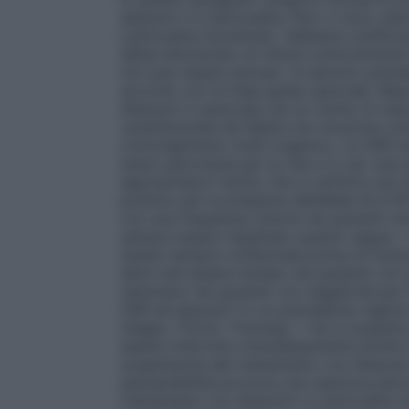
abacavir e a lamivudina. Non vi sono ulte
Lamivudina Aurobindo. Sebbene un’efficace
abbia dimostrato di ridurre notevolmente i
non può essere escluso. Si devono prende
accordo con le linee guida nazionali. Reaz
Abacavir è associato ad un rischio di reaz
caratterizzate da febbre e/o eruzione cut
coinvolgimento multi-organico. Le HSR so
erano pericolose per la vita e in rari casi
appropriata.Il rischio che si verifichi una
positivo per la presenza dell’allele HLA-
con una frequenza minore nei pazienti ch
sempre essere rispettato quanto segue: 
essere sempre confermata prima di inizia
deve mai essere iniziato nei pazienti con 
nemmeno nei pazienti con negatività per 
HSR ad abacavir in un precedente regime
Ziagen, Trizivir, Triumeq). • Se si sospe
essere interrotto immediatamente anche in
sospensione del trattamento con Abacavi
ipersensibilità provoca una reazione peric
trattamento con Abacavir e Lamivudina A