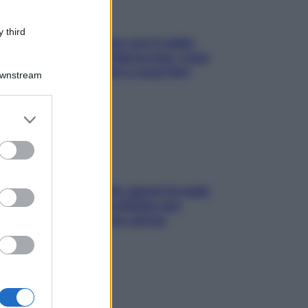
 third
Perché la pressione con il caldo
scende e sale all’improvviso: cosa
succede alle donne e cosa fare
Downstream
subito
er and store
to grant or
ed purposes
Doccia, lavarsi tutti i giorni fa male
alla pelle? I miti da sfatare per
proteggerla davvero senza
stressarla