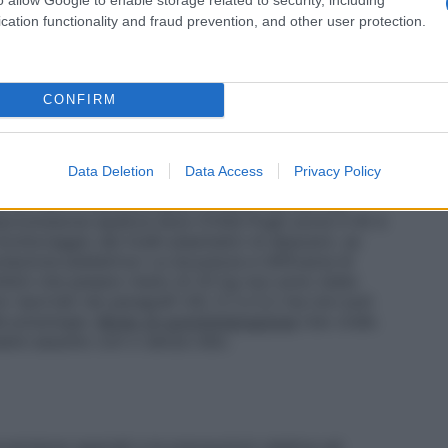
pi attivi. In questi casi il medico deve fare
escrittive di questi medicinali.
Popolazioni speciali
cation functionality and fraud prevention, and other user protection.
dati di farmacocinetica nei pazienti di età superiore
icolare per questa classe di età a causa dei
a diminuita funzionalità renale e le alterazioni dei
acavir e Lamivudina Aurobindo non è raccomandato
CONFIRM
ance della creatinina <50 ml/min dal momento che non
nto della dose (vedere paragrafo 5.2).
ncipalmente metabolizzato dal fegato. Non sono
Data Deletion
Data Access
Privacy Policy
 compromissione epatica moderata o grave, pertanto
bindo non è raccomandato a meno che non sia
mpromissione epatica lieve (Child-Pugh score 5-6) è
monitoraggio dei livelli plasmatici di abacavir, se
lazione pediatrica
: La sicurezza e l’efficacia di
mbini che pesano meno di 25 kg non sono state
no riportati nei paragrafi 4.8, 5.1 e 5.2 ma non può
la posologia.
Modo di somministrazione
Uso orale.
ere assunto con o senza cibo.
vertenze speciali e le precauzioni relative ad