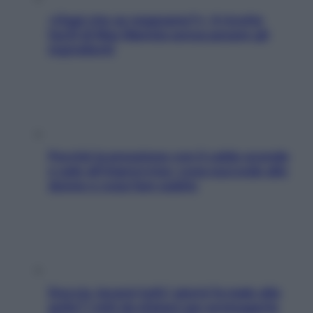
«Oggi che se magnamo?»: 4 ricette
facili di Max Mariola senza pesare gli
ingredienti
Perché la pressione con il caldo scende
e sale all’improvviso: cosa succede alle
donne e cosa fare subito
Doccia, lavarsi tutti i giorni fa male alla
pelle? I miti da sfatare per proteggerla