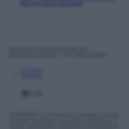
davvero senza stressarla
© Belpietro Edizioni Periodiche SRL –
Riproduzione riservata – P.Iva 13673600964
Chi siamo
Pubblicità
Facebook
X
Instagram
ATTENZIONE: Le informazioni contenute in questo
sito sono presentate a solo scopo informativo, in
nessun caso possono costituire la formulazione di