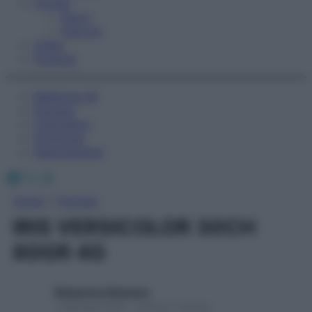
Fitness
Sport
Esercizi
Video
Podcast
Medicina AZ
Farmaci
Calcolatori
Oroscopo
Abbonamenti
Facebook
X
Instagram
Home
»
Farmaci
IRIS VERSICOLOR 30CH
80GR 4G
Redazione Starbene
1 Gennaio 2025 – Lettura 1 minuto