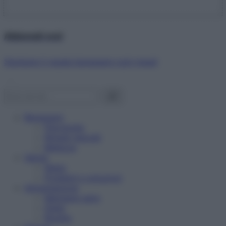
Abbonati ora!
Starbene ti regala benessere ogni mese!
Benessere
Psicologia
Rimedi naturali
Bellezza
Salute
News
Problemi e soluzioni
Alimentazione
Mangiare sano
Diete
Ricette