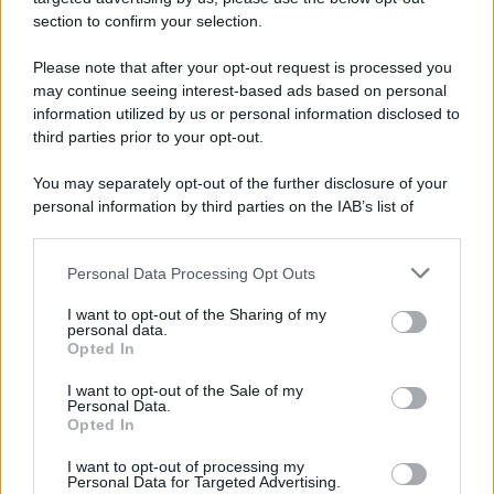
section to confirm your selection.
Please note that after your opt-out request is processed you
may continue seeing interest-based ads based on personal
information utilized by us or personal information disclosed to
third parties prior to your opt-out.
You may separately opt-out of the further disclosure of your
personal information by third parties on the IAB’s list of
downstream participants.
Personal Data Processing Opt Outs
This information may also be disclosed by us to third parties
on the IAB’s List of Downstream Participants that may further
I want to opt-out of the Sharing of my
disclose it to other third parties.
personal data.
Opted In
Please note that this website/app uses one or more Google
services and may gather and store information including but
I want to opt-out of the Sale of my
Personal Data.
not limited to your visit or usage behaviour. You may click to
Opted In
grant or deny consent to Google and its third-party tags to
use your data for below specified purposes in below Google
I want to opt-out of processing my
consent section.
Personal Data for Targeted Advertising.