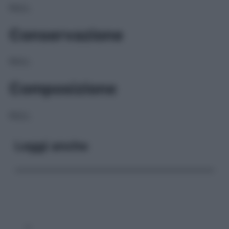
NULL
Conservazione
NULL
Composizione
NULL
Leggi anche