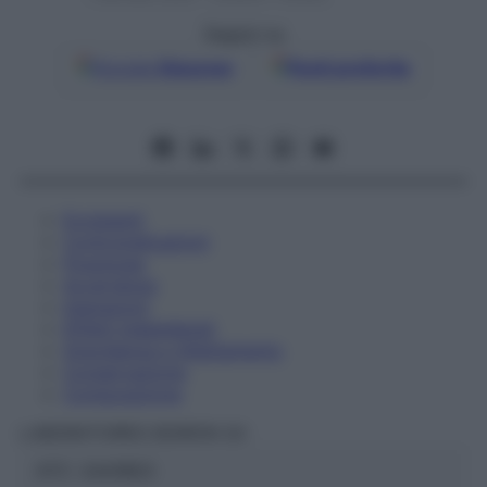
Seguici su
Google
Discover
Fonti preferite
Eccipienti
Controindicazioni
Posologia
Avvertenze
Interazioni
Effetti Indesiderati
Gravidanza e Allattamento
Conservazione
Composizione
LABORATOIRES BOIRON Srl
ATC:
2AA1B03