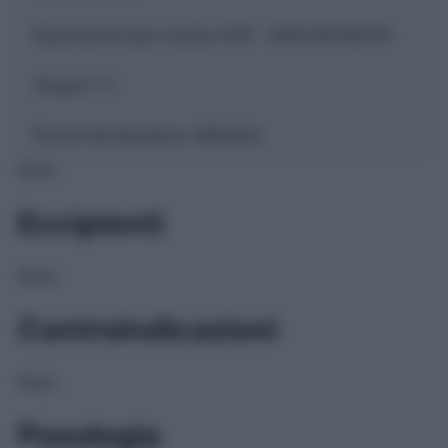
Descrizione tipo ricetta:
SOP – NON RICHIESTA
Classe 1:
C
Forma farmaceutica:
GRANULI
NULL
Eccipienti
NULL
Controindicazioni
NULL
Posologia