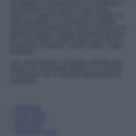
una diagnosi o la prescrizione di un trattamento, e
non intendono e non devono in alcun modo
sostituire il rapporto diretto medico-paziente o la
visita specialistica. Si raccomanda di chiedere
sempre il parere del proprio medico curante e/o di
specialisti riguardo qualsiasi indicazione riportata.
Se si hanno dubbi o quesiti sull’uso di un farmaco
è necessario contattare il proprio medico. Leggi il
Disclaimer »
Tutti i diritti riservati. Le immagini utilizzate negli
articoli sono di proprietà dell’editore o concesse
in licenza per l’uso. È vietata la riproduzione non
autorizzata.
Informativa
Privacy Policy
Cookie Policy
Note Legali
Preferenze Privacy