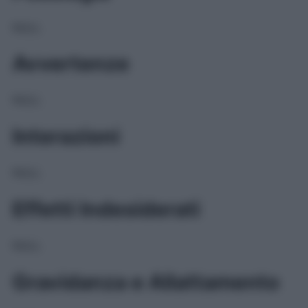
NULL
Avvertenze
NULL
Interazioni
NULL
Effetti Indesiderati
NULL
Gravidanza e Allattamento