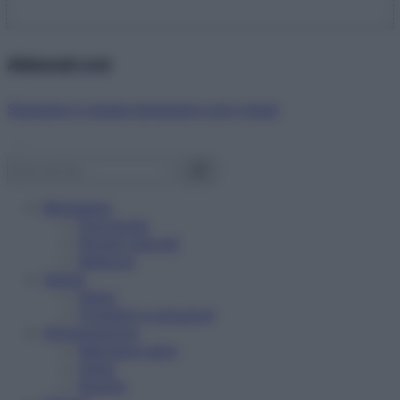
Abbonati ora!
Starbene ti regala benessere ogni mese!
Benessere
Psicologia
Rimedi naturali
Bellezza
Salute
News
Problemi e soluzioni
Alimentazione
Mangiare sano
Diete
Ricette