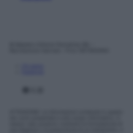
© Belpietro Edizioni Periodiche SRL –
Riproduzione riservata – P.Iva 13673600964
Chi siamo
Pubblicità
Facebook
X
Instagram
ATTENZIONE: Le informazioni contenute in questo
sito sono presentate a solo scopo informativo, in
nessun caso possono costituire la formulazione di
una diagnosi o la prescrizione di un trattamento, e