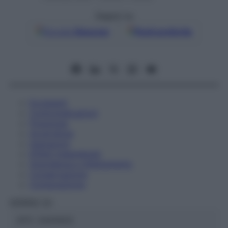
Seguici su
Google
Discover
Fonti preferite
Eccipienti
Controindicazioni
Posologia
Avvertenze
Interazioni
Effetti Indesiderati
Gravidanza e Allattamento
Conservazione
Composizione
HERING Srl
ATC:
2AA1A03