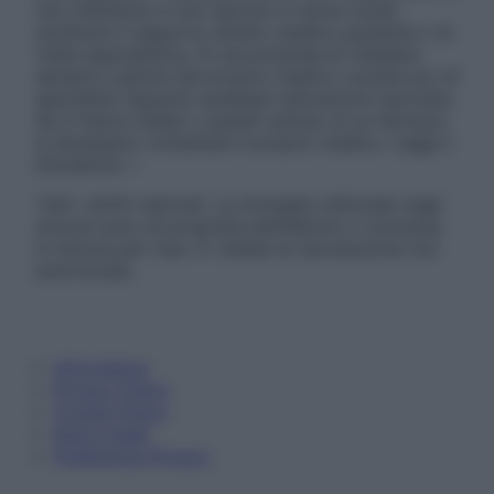
non intendono e non devono in alcun modo
sostituire il rapporto diretto medico-paziente o la
visita specialistica. Si raccomanda di chiedere
sempre il parere del proprio medico curante e/o di
specialisti riguardo qualsiasi indicazione riportata.
Se si hanno dubbi o quesiti sull’uso di un farmaco
è necessario contattare il proprio medico. Leggi il
Disclaimer »
Tutti i diritti riservati. Le immagini utilizzate negli
articoli sono di proprietà dell’editore o concesse
in licenza per l’uso. È vietata la riproduzione non
autorizzata.
Informativa
Privacy Policy
Cookie Policy
Note Legali
Preferenze Privacy