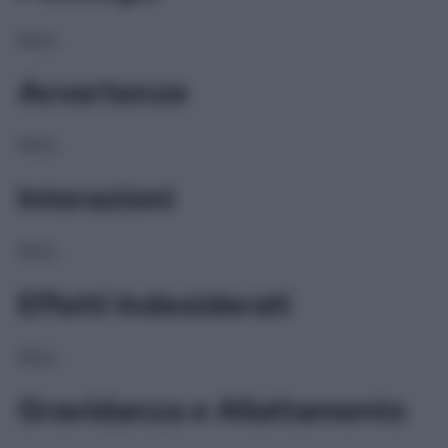
NULL
Avvertenze
NULL
Interazioni
NULL
Effetti Indesiderati
NULL
Gravidanza e Allattamento