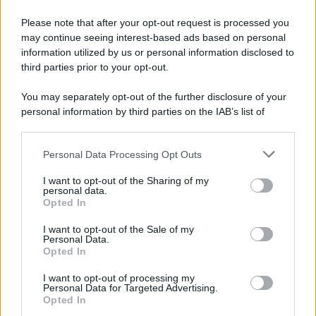
Please note that after your opt-out request is processed you
may continue seeing interest-based ads based on personal
information utilized by us or personal information disclosed to
third parties prior to your opt-out.
You may separately opt-out of the further disclosure of your
personal information by third parties on the IAB’s list of
downstream participants.
Personal Data Processing Opt Outs
This information may also be disclosed by us to third parties
on the IAB’s List of Downstream Participants that may further
I want to opt-out of the Sharing of my
disclose it to other third parties.
personal data.
Opted In
Please note that this website/app uses one or more Google
services and may gather and store information including but
I want to opt-out of the Sale of my
Personal Data.
not limited to your visit or usage behaviour. You may click to
Opted In
grant or deny consent to Google and its third-party tags to
use your data for below specified purposes in below Google
I want to opt-out of processing my
consent section.
Personal Data for Targeted Advertising.
Opted In