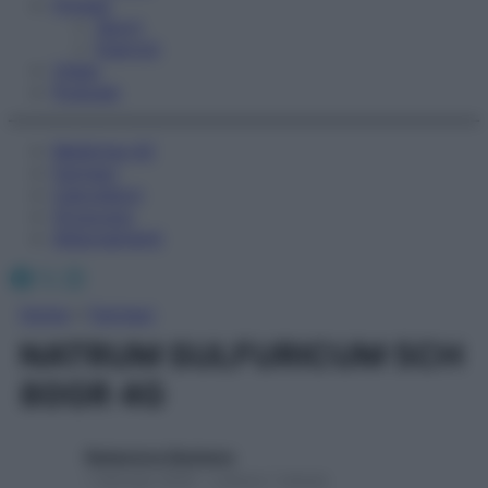
Fitness
Sport
Esercizi
Video
Podcast
Medicina AZ
Farmaci
Calcolatori
Oroscopo
Abbonamenti
Facebook
X
Instagram
Home
»
Farmaci
NATRUM SULFURICUM 5CH
80GR 4G
Redazione Starbene
1 Gennaio 2025 – Lettura 1 minuto