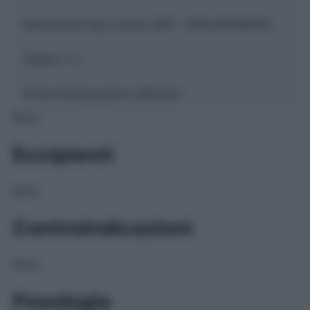
Descrizione tipo ricetta:
SOP – NON RICHIESTA
Classe 1:
C
Forma farmaceutica:
GRANULI
NULL
Eccipienti
NULL
Controindicazioni
NULL
Posologia