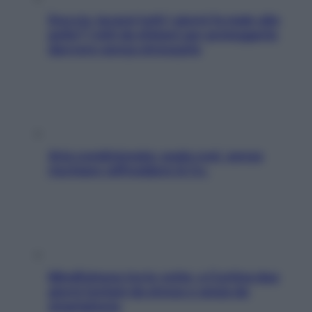
Doccia, lavarsi tutti i giorni fa male alla
pelle? I miti da sfatare per proteggerla
davvero senza stressarla
Aria condizionata: usala così, senza
rischiare raffreddore & Co.
Mindfulness tra le vette: a Cortina due
giorni lontani da stress e ansia da
smartphone