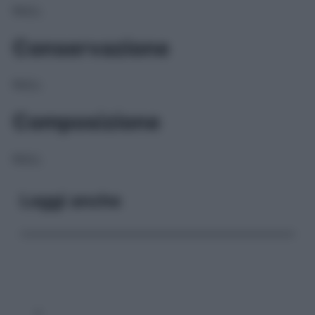
NULL
Conservazione
NULL
Composizione
NULL
Leggi anche