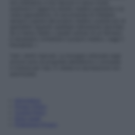
non intendono e non devono in alcun modo
sostituire il rapporto diretto medico-paziente o la
visita specialistica. Si raccomanda di chiedere
sempre il parere del proprio medico curante e/o di
specialisti riguardo qualsiasi indicazione riportata.
Se si hanno dubbi o quesiti sull’uso di un farmaco
è necessario contattare il proprio medico. Leggi il
Disclaimer »
Tutti i diritti riservati. Le immagini utilizzate negli
articoli sono di proprietà dell’editore o concesse
in licenza per l’uso. È vietata la riproduzione non
autorizzata.
Informativa
Privacy Policy
Cookie Policy
Note Legali
Preferenze Privacy