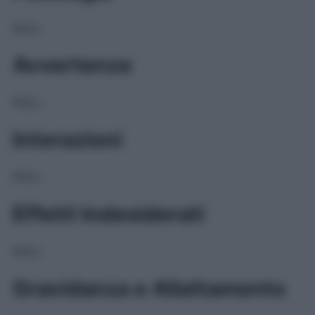
NULL
Avvertenze
NULL
Interazioni
NULL
Effetti Indesiderati
NULL
Gravidanza e Allattamento