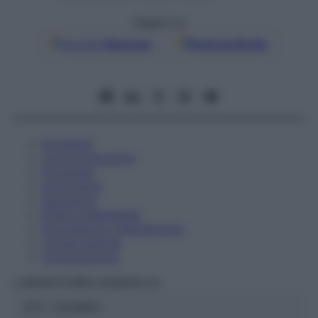
Seguici su
Google
Discover
Fonti preferite
Eccipienti
Controindicazioni
Posologia
Avvertenze
Interazioni
Effetti Indesiderati
Gravidanza e Allattamento
Conservazione
Composizione
LABORATOIRES BOIRON Srl
ATC:
2AA1B03