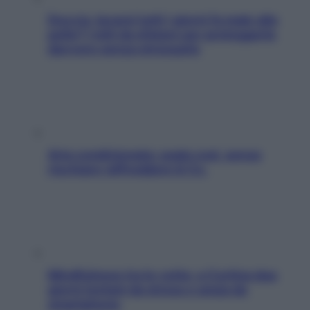
Doccia, lavarsi tutti i giorni fa male alla
pelle? I miti da sfatare per proteggerla
davvero senza stressarla
Aria condizionata: usala così, senza
rischiare raffreddore & Co.
Mindfulness tra le vette: a Cortina due
giorni lontani da stress e ansia da
smartphone