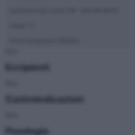
Descrizione tipo ricetta:
SOP – NON RICHIESTA
Classe 1:
C
Forma farmaceutica:
GRANULI
NULL
Eccipienti
NULL
Controindicazioni
NULL
Posologia