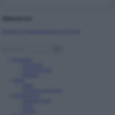
Abbonati ora!
Starbene ti regala benessere ogni mese!
Benessere
Psicologia
Rimedi naturali
Bellezza
Salute
News
Problemi e soluzioni
Alimentazione
Mangiare sano
Diete
Ricette