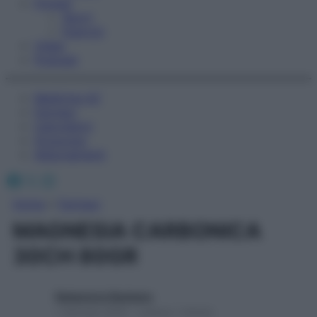
Fitness
Sport
Esercizi
Video
Podcast
Medicina AZ
Farmaci
Calcolatori
Oroscopo
Abbonamenti
Facebook
X
Instagram
Home
»
Farmaci
MAGNESIA CARBONICA
30CH 80GR
Redazione Starbene
1 Gennaio 2025 – Lettura 1 minuto