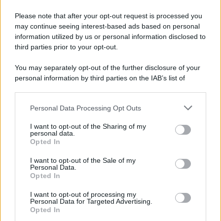
Please note that after your opt-out request is processed you
may continue seeing interest-based ads based on personal
information utilized by us or personal information disclosed to
third parties prior to your opt-out.
You may separately opt-out of the further disclosure of your
personal information by third parties on the IAB’s list of
downstream participants.
Personal Data Processing Opt Outs
This information may also be disclosed by us to third parties
on the IAB’s List of Downstream Participants that may further
I want to opt-out of the Sharing of my
disclose it to other third parties.
personal data.
Opted In
Please note that this website/app uses one or more Google
services and may gather and store information including but
I want to opt-out of the Sale of my
Personal Data.
not limited to your visit or usage behaviour. You may click to
Opted In
grant or deny consent to Google and its third-party tags to
use your data for below specified purposes in below Google
I want to opt-out of processing my
consent section.
Personal Data for Targeted Advertising.
Opted In