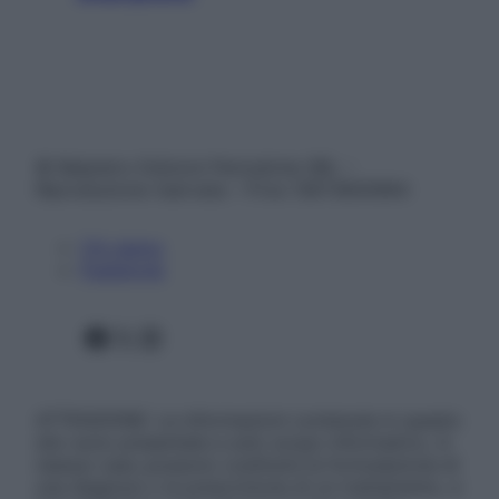
© Belpietro Edizioni Periodiche SRL –
Riproduzione riservata – P.Iva 13673600964
Chi siamo
Pubblicità
Facebook
X
Instagram
ATTENZIONE: Le informazioni contenute in questo
sito sono presentate a solo scopo informativo, in
nessun caso possono costituire la formulazione di
una diagnosi o la prescrizione di un trattamento, e