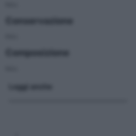
NULL
Conservazione
NULL
Composizione
NULL
Leggi anche