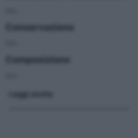
NULL
Conservazione
NULL
Composizione
NULL
Leggi anche