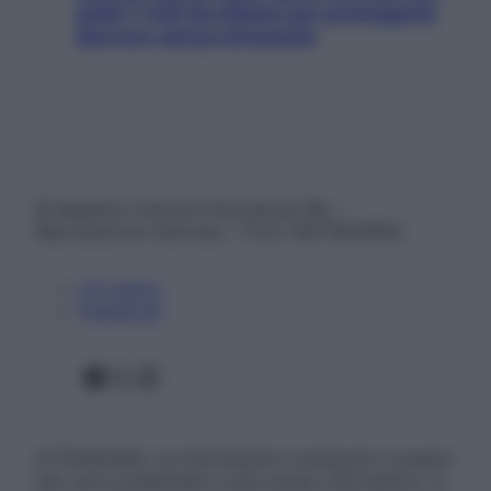
pelle? I miti da sfatare per proteggerla
davvero senza stressarla
© Belpietro Edizioni Periodiche SRL –
Riproduzione riservata – P.Iva 13673600964
Chi siamo
Pubblicità
Facebook
X
Instagram
ATTENZIONE: Le informazioni contenute in questo
sito sono presentate a solo scopo informativo, in