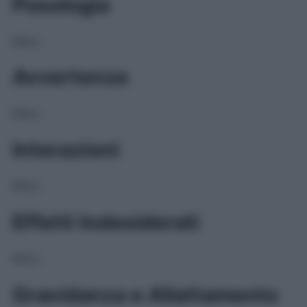
Posologia
NULL
Avvertenze
NULL
Interazioni
NULL
Effetti Indesiderati
NULL
Gravidanza e Allattamento