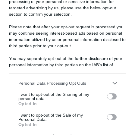
processing of your personal or sensitive information for
targeted advertising by us, please use the below opt-out
section to confirm your selection.
Please note that after your opt-out request is processed you
may continue seeing interest-based ads based on personal
information utilized by us or personal information disclosed to
third parties prior to your opt-out.
You may separately opt-out of the further disclosure of your
personal information by third parties on the IAB’s list of
downstream participants.
Personal Data Processing Opt Outs
This information may also be disclosed by us to third parties
on the IAB’s List of Downstream Participants that may further
I want to opt-out of the Sharing of my
disclose it to other third parties.
personal data.
Opted In
Please note that this website/app uses one or more Google
services and may gather and store information including but
I want to opt-out of the Sale of my
Personal Data.
not limited to your visit or usage behaviour. You may click to
Opted In
grant or deny consent to Google and its third-party tags to
use your data for below specified purposes in below Google