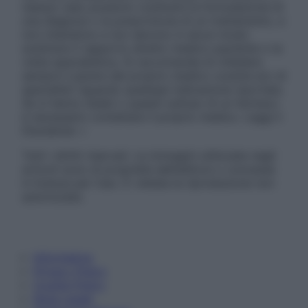
nessun caso possono costituire la formulazione di
una diagnosi o la prescrizione di un trattamento, e
non intendono e non devono in alcun modo
sostituire il rapporto diretto medico-paziente o la
visita specialistica. Si raccomanda di chiedere
sempre il parere del proprio medico curante e/o di
specialisti riguardo qualsiasi indicazione riportata.
Se si hanno dubbi o quesiti sull’uso di un farmaco
è necessario contattare il proprio medico. Leggi il
Disclaimer »
Tutti i diritti riservati. Le immagini utilizzate negli
articoli sono di proprietà dell’editore o concesse
in licenza per l’uso. È vietata la riproduzione non
autorizzata.
Informativa
Privacy Policy
Cookie Policy
Note Legali