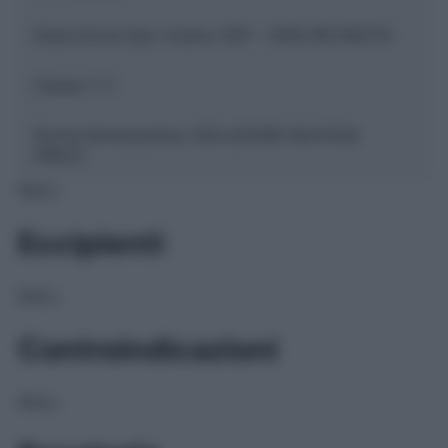
Descrizione tipo ricetta:
SOP – NON RICHIESTA
Classe 1:
C
Forma farmaceutica:
SOLUZIONE MUCOSA
ORALE
NULL
Eccipienti
NULL
Controindicazioni
NULL