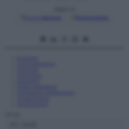
Seguici su
Google
Discover
Fonti preferite
Eccipienti
Controindicazioni
Posologia
Avvertenze
Interazioni
Effetti Indesiderati
Gravidanza e Allattamento
Conservazione
Composizione
OTI Srl
ATC:
2AA2B