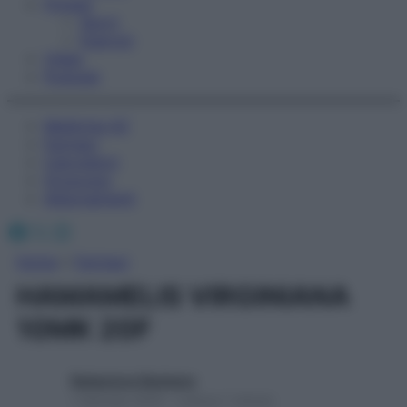
Fitness
Sport
Esercizi
Video
Podcast
Medicina AZ
Farmaci
Calcolatori
Oroscopo
Abbonamenti
Facebook
X
Instagram
Home
»
Farmaci
HAMAMELIS VIRGINIANA
10MK 20F
Redazione Starbene
1 Gennaio 2025 – Lettura 1 minuto