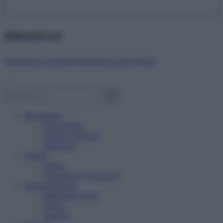
Abbonati ora!
Starbene ti regala benessere ogni mese!
Benessere
Psicologia
Rimedi naturali
Bellezza
Salute
News
Problemi e soluzioni
Alimentazione
Mangiare sano
Diete
Ricette