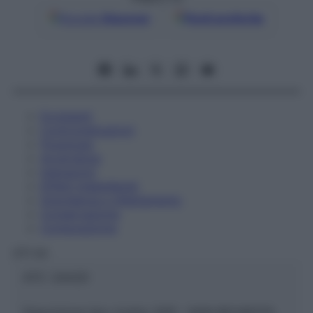
Google
Discover
Fonti preferite
Eccipienti
Controindicazioni
Posologia
Avvertenze
Interazioni
Effetti Indesiderati
Gravidanza e Allattamento
Conservazione
Composizione
OTI Srl
ATC:
2AA2D
Descrizione tipo ricetta:
SOP – NON RICHIESTA