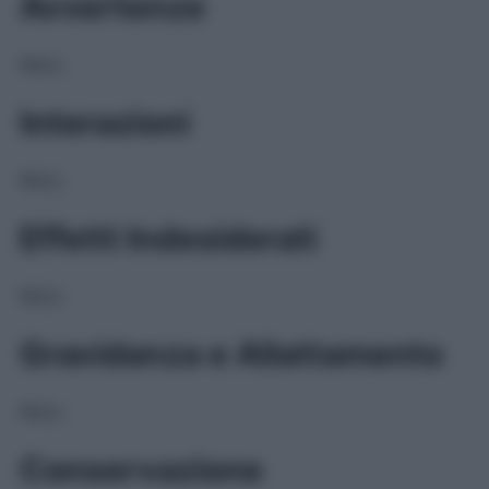
Avvertenze
NULL
Interazioni
NULL
Effetti Indesiderati
NULL
Gravidanza e Allattamento
NULL
Conservazione