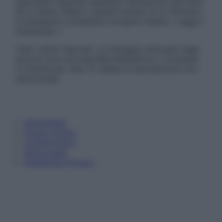
specialisti riguardo qualsiasi indicazione riportata.
Se si hanno dubbi o quesiti sull’uso di un farmaco
è necessario contattare il proprio medico. Leggi il
Disclaimer »
Tutti i diritti riservati. Le immagini utilizzate negli
articoli sono di proprietà dell’editore o concesse
in licenza per l’uso. È vietata la riproduzione non
autorizzata.
Informativa
Privacy Policy
Cookie Policy
Note Legali
Preferenze Privacy