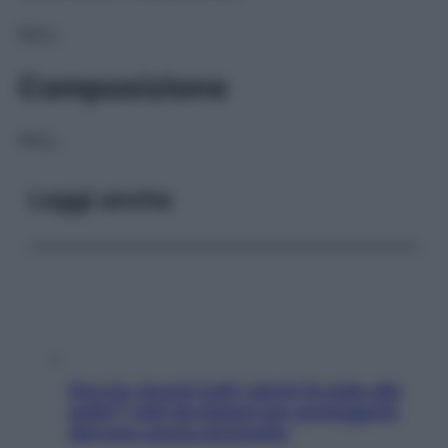
NULL
Composizione
NULL
Leggi anche
Doccia, lavarsi tutti i giorni fa male alla
pelle? I miti da sfatare per proteggerla
davvero senza stressarla