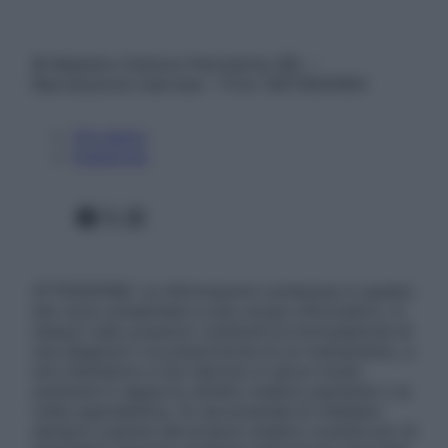
© Belpietro Edizioni Periodiche SRL –
Riproduzione riservata – P.Iva 13673600964
Chi siamo
Pubblicità
Facebook
X
Instagram
ATTENZIONE: Le informazioni contenute in questo
sito sono presentate a solo scopo informativo, in
nessun caso possono costituire la formulazione di
una diagnosi o la prescrizione di un trattamento, e
non intendono e non devono in alcun modo
sostituire il rapporto diretto medico-paziente o la
visita specialistica. Si raccomanda di chiedere
sempre il parere del proprio medico curante e/o di