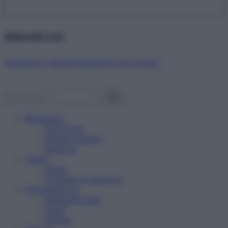
Abbonati ora!
Starbene ti regala benessere ogni mese!
Benessere
Psicologia
Rimedi naturali
Bellezza
Salute
News
Problemi e soluzioni
Alimentazione
Mangiare sano
Diete
Ricette