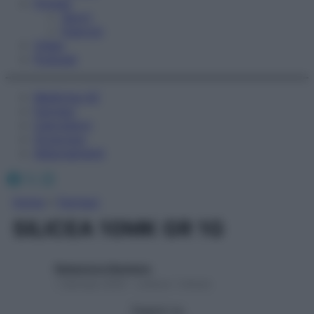
Fitness
Sport
Esercizi
Video
Podcast
Medicina AZ
Farmaci
Calcolatori
Oroscopo
Abbonamenti
Facebook
X
Instagram
Home
»
Farmaci
SILICEA 10MK GR 1G
Redazione Starbene
1 Gennaio 2025 – Lettura 1 minuto
Seguici su