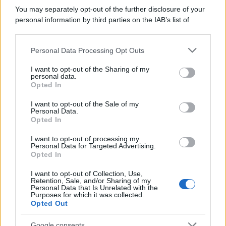
You may separately opt-out of the further disclosure of your
personal information by third parties on the IAB’s list of
downstream participants.
Personal Data Processing Opt Outs
This information may also be disclosed by us to third parties
on the IAB’s List of Downstream Participants that may further
I want to opt-out of the Sharing of my
disclose it to other third parties.
personal data.
Opted In
Please note that this website/app uses one or more Google
services and may gather and store information including but
I want to opt-out of the Sale of my
Personal Data.
not limited to your visit or usage behaviour. You may click to
Opted In
grant or deny consent to Google and its third-party tags to
use your data for below specified purposes in below Google
I want to opt-out of processing my
consent section.
Personal Data for Targeted Advertising.
Opted In
I want to opt-out of Collection, Use,
Retention, Sale, and/or Sharing of my
Personal Data that Is Unrelated with the
Purposes for which it was collected.
Opted Out
Google consents