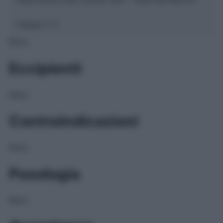
Classe 1:
C
NULL
Eccipienti
NULL
Controindicazioni
NULL
Posologia
NULL