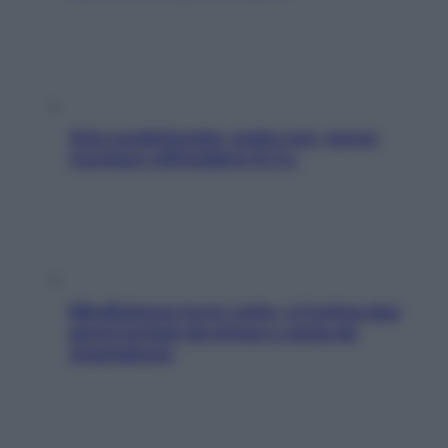
Aria condizionata: usala così, senza
rischiare raffreddore & Co.
Mindfulness tra le vette: a Cortina due
giorni lontani da stress e ansia da
smartphone