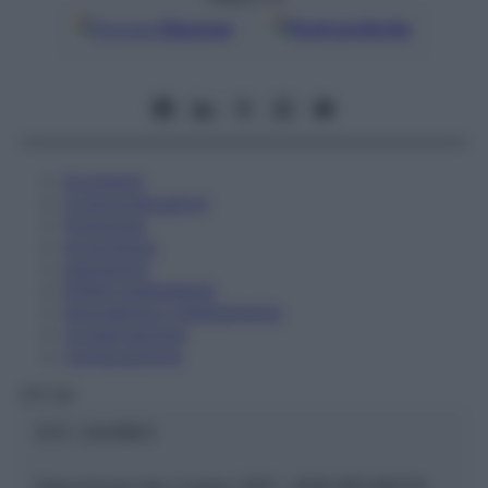
Google
Discover
Fonti preferite
Eccipienti
Controindicazioni
Posologia
Avvertenze
Interazioni
Effetti Indesiderati
Gravidanza e Allattamento
Conservazione
Composizione
OTI Srl
ATC:
2AA1B03
Descrizione tipo ricetta:
SOP – NON RICHIESTA