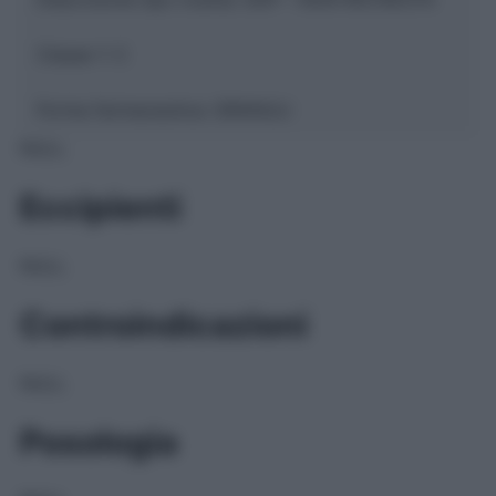
Classe 1:
C
Forma farmaceutica:
GRANULI
NULL
Eccipienti
NULL
Controindicazioni
NULL
Posologia