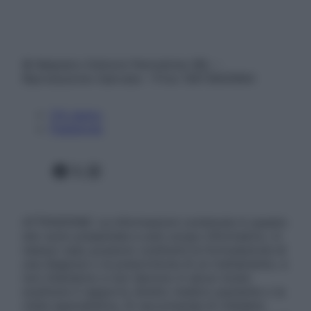
© Belpietro Edizioni Periodiche SRL –
Riproduzione riservata – P.Iva 13673600964
Chi siamo
Pubblicità
Facebook
X
Instagram
ATTENZIONE: Le informazioni contenute in questo
sito sono presentate a solo scopo informativo, in
nessun caso possono costituire la formulazione di
una diagnosi o la prescrizione di un trattamento, e
non intendono e non devono in alcun modo
sostituire il rapporto diretto medico-paziente o la
visita specialistica. Si raccomanda di chiedere