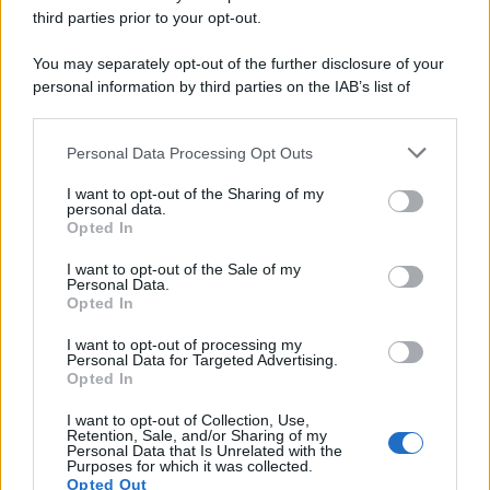
third parties prior to your opt-out.
You may separately opt-out of the further disclosure of your
personal information by third parties on the IAB’s list of
downstream participants.
Personal Data Processing Opt Outs
This information may also be disclosed by us to third parties
on the IAB’s List of Downstream Participants that may further
I want to opt-out of the Sharing of my
disclose it to other third parties.
personal data.
Opted In
Please note that this website/app uses one or more Google
services and may gather and store information including but
I want to opt-out of the Sale of my
Personal Data.
not limited to your visit or usage behaviour. You may click to
Opted In
grant or deny consent to Google and its third-party tags to
use your data for below specified purposes in below Google
I want to opt-out of processing my
consent section.
Personal Data for Targeted Advertising.
Opted In
I want to opt-out of Collection, Use,
Retention, Sale, and/or Sharing of my
Personal Data that Is Unrelated with the
Purposes for which it was collected.
Opted Out