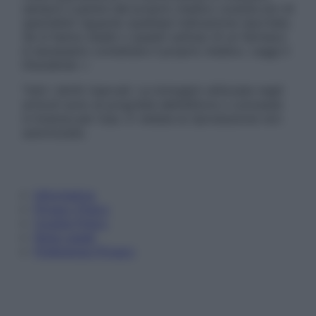
sempre il parere del proprio medico curante e/o di
specialisti riguardo qualsiasi indicazione riportata.
Se si hanno dubbi o quesiti sull’uso di un farmaco
è necessario contattare il proprio medico. Leggi il
Disclaimer »
Tutti i diritti riservati. Le immagini utilizzate negli
articoli sono di proprietà dell’editore o concesse
in licenza per l’uso. È vietata la riproduzione non
autorizzata.
Informativa
Privacy Policy
Cookie Policy
Note Legali
Preferenze Privacy