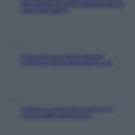
nascondono nel nostro Mediterraneo (e
come proteggerli)
In menopausa il rischio d’infarto
aumenta: è ora di rinforzare il cuore
Contare le calorie serve ancora? La
risposta della nutrizionista