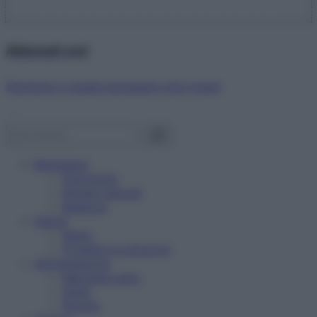
Abbonati ora!
Starbene ti regala benessere ogni mese!
Benessere
Psicologia
Rimedi naturali
Bellezza
Salute
News
Problemi e soluzioni
Alimentazione
Mangiare sano
Diete
Ricette