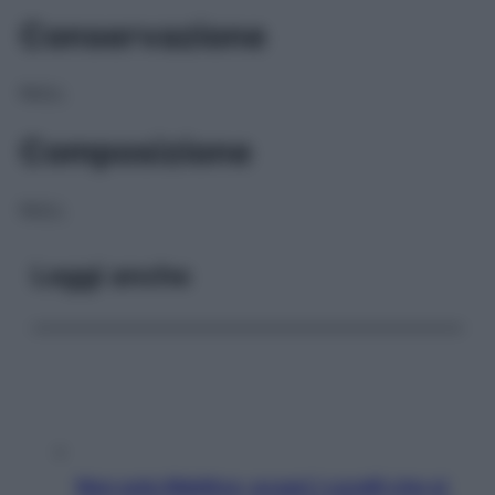
Conservazione
NULL
Composizione
NULL
Leggi anche
Non solo Maldive: scopri i coralli che si