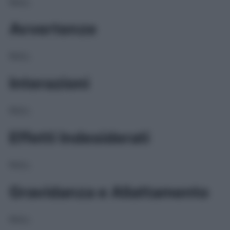
NULL
Avvertenze
NULL
Interazioni
NULL
Effetti Indesiderati
NULL
Gravidanza e Allattamento
NULL