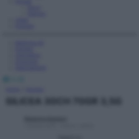
Fitness
Sport
Esercizi
Video
Podcast
Medicina AZ
Farmaci
Calcolatori
Oroscopo
Abbonamenti
Facebook
X
Instagram
Home
»
Farmaci
SILICEA 30CH 70GR 3,5G
Redazione Starbene
1 Gennaio 2025 – Lettura 1 minuto
Seguici su