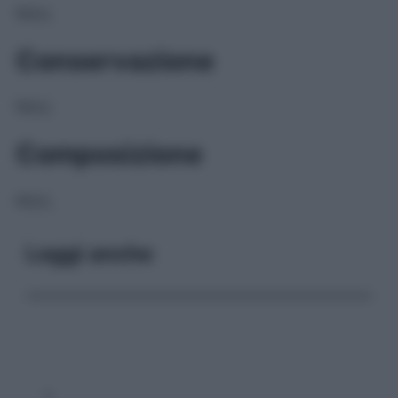
NULL
Conservazione
NULL
Composizione
NULL
Leggi anche