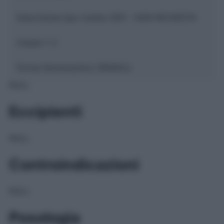
Descrizione tipo ricetta:
SOP – NON RICHIESTA
Classe 1:
C
Forma farmaceutica:
GRANULI
NULL
Eccipienti
NULL
Controindicazioni
NULL
Posologia