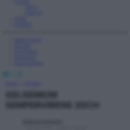
Fitness
Sport
Esercizi
Video
Podcast
Medicina AZ
Farmaci
Calcolatori
Oroscopo
Abbonamenti
Facebook
X
Instagram
Home
»
Farmaci
GELSEMIUM
SEMPERVIRENS 30CH
Redazione Starbene
1 Gennaio 2025 – Lettura 1 minuto