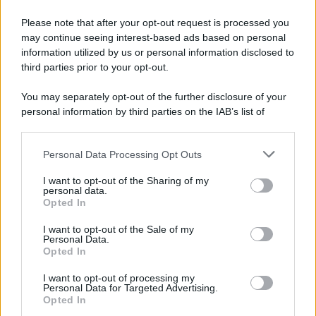
Please note that after your opt-out request is processed you
may continue seeing interest-based ads based on personal
information utilized by us or personal information disclosed to
third parties prior to your opt-out.
You may separately opt-out of the further disclosure of your
personal information by third parties on the IAB’s list of
downstream participants.
Personal Data Processing Opt Outs
This information may also be disclosed by us to third parties
on the IAB’s List of Downstream Participants that may further
I want to opt-out of the Sharing of my
disclose it to other third parties.
personal data.
Opted In
Please note that this website/app uses one or more Google
services and may gather and store information including but
I want to opt-out of the Sale of my
Personal Data.
not limited to your visit or usage behaviour. You may click to
Opted In
grant or deny consent to Google and its third-party tags to
use your data for below specified purposes in below Google
I want to opt-out of processing my
consent section.
Personal Data for Targeted Advertising.
Opted In