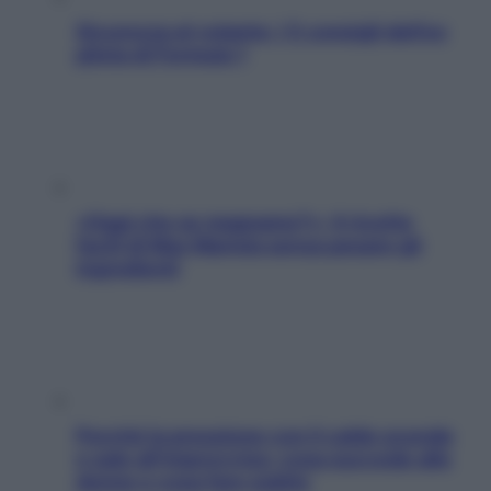
Sicurezza al volante: i 5 consigli dell’ex
pilota di Formula 1
«Oggi che se magnamo?»: 4 ricette
facili di Max Mariola senza pesare gli
ingredienti
Perché la pressione con il caldo scende
e sale all’improvviso: cosa succede alle
donne e cosa fare subito