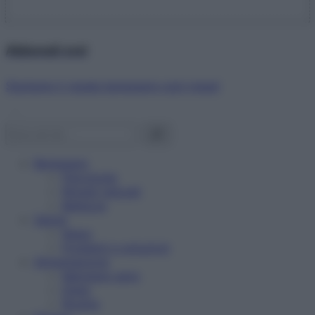
Abbonati ora!
Starbene ti regala benessere ogni mese!
Benessere
Psicologia
Rimedi naturali
Bellezza
Salute
News
Problemi e soluzioni
Alimentazione
Mangiare sano
Diete
Ricette