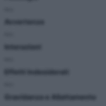
NULL
Avvertenze
NULL
Interazioni
NULL
Effetti Indesiderati
NULL
Gravidanza e Allattamento