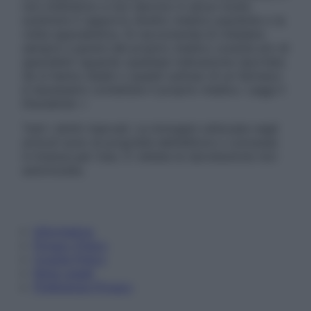
non intendono e non devono in alcun modo
sostituire il rapporto diretto medico-paziente o la
visita specialistica. Si raccomanda di chiedere
sempre il parere del proprio medico curante e/o di
specialisti riguardo qualsiasi indicazione riportata.
Se si hanno dubbi o quesiti sull’uso di un farmaco
è necessario contattare il proprio medico. Leggi il
Disclaimer »
Tutti i diritti riservati. Le immagini utilizzate negli
articoli sono di proprietà dell’editore o concesse
in licenza per l’uso. È vietata la riproduzione non
autorizzata.
Informativa
Privacy Policy
Cookie Policy
Note Legali
Preferenze Privacy