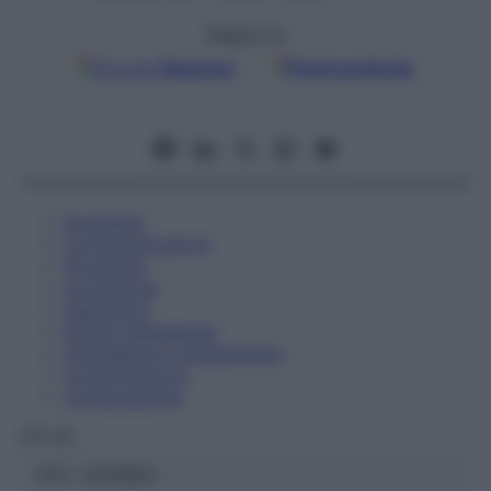
Seguici su
Google
Discover
Fonti preferite
Eccipienti
Controindicazioni
Posologia
Avvertenze
Interazioni
Effetti Indesiderati
Gravidanza e Allattamento
Conservazione
Composizione
OTI Srl
ATC:
2AA1B03