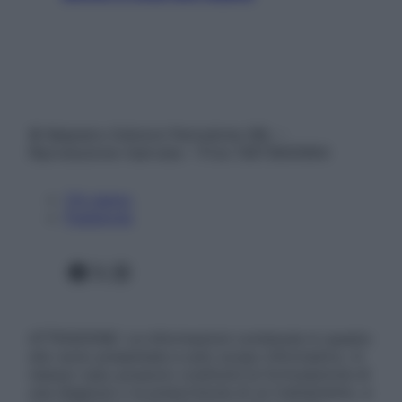
© Belpietro Edizioni Periodiche SRL –
Riproduzione riservata – P.Iva 13673600964
Chi siamo
Pubblicità
Facebook
X
Instagram
ATTENZIONE: Le informazioni contenute in questo
sito sono presentate a solo scopo informativo, in
nessun caso possono costituire la formulazione di
una diagnosi o la prescrizione di un trattamento, e