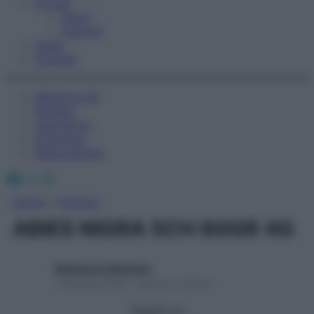
Fitness
Sport
Esercizi
Video
Podcast
Medicina AZ
Farmaci
Calcolatori
Oroscopo
Abbonamenti
Facebook
X
Instagram
Home
»
Farmaci
ABIES NIGRA 5CH 80GR 4G
Redazione Starbene
1 Gennaio 2025 – Lettura 1 minuto
Seguici su