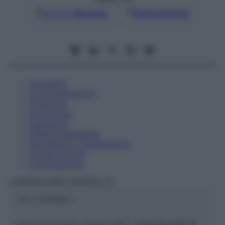
Google
Discover
Fonti preferite
Eccipienti
Controindicazioni
Posologia
Avvertenze
Interazioni
Effetti Indesiderati
Gravidanza e Allattamento
Conservazione
Composizione
LABORATOIRES BOIRON Srl
ATC:
2AA1B03
Descrizione tipo ricetta:
SOP – NON RICHIESTA