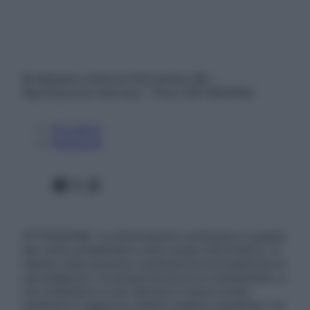
© Belpietro Edizioni Periodiche SRL –
Riproduzione riservata – P.Iva 13673600964
Chi siamo
Pubblicità
Facebook
X
Instagram
ATTENZIONE: Le informazioni contenute in questo
sito sono presentate a solo scopo informativo, in
nessun caso possono costituire la formulazione di
una diagnosi o la prescrizione di un trattamento, e
non intendono e non devono in alcun modo
sostituire il rapporto diretto medico-paziente o la