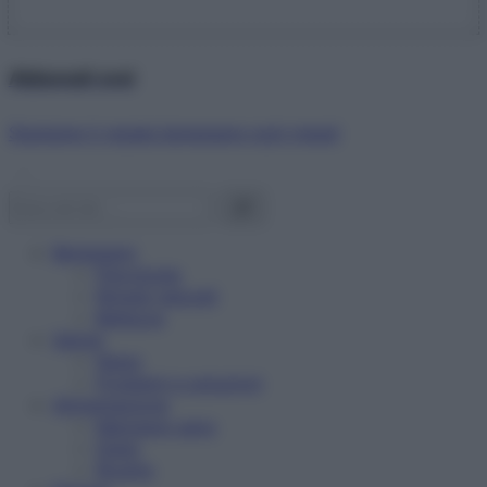
Abbonati ora!
Starbene ti regala benessere ogni mese!
Benessere
Psicologia
Rimedi naturali
Bellezza
Salute
News
Problemi e soluzioni
Alimentazione
Mangiare sano
Diete
Ricette