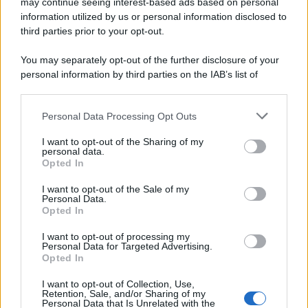
may continue seeing interest-based ads based on personal
information utilized by us or personal information disclosed to
third parties prior to your opt-out.
You may separately opt-out of the further disclosure of your
personal information by third parties on the IAB’s list of
downstream participants.
Personal Data Processing Opt Outs
This information may also be disclosed by us to third parties
on the IAB’s List of Downstream Participants that may further
I want to opt-out of the Sharing of my
disclose it to other third parties.
personal data.
Opted In
Please note that this website/app uses one or more Google
services and may gather and store information including but
I want to opt-out of the Sale of my
Personal Data.
not limited to your visit or usage behaviour. You may click to
Opted In
grant or deny consent to Google and its third-party tags to
use your data for below specified purposes in below Google
I want to opt-out of processing my
consent section.
Personal Data for Targeted Advertising.
Opted In
I want to opt-out of Collection, Use,
Retention, Sale, and/or Sharing of my
Personal Data that Is Unrelated with the