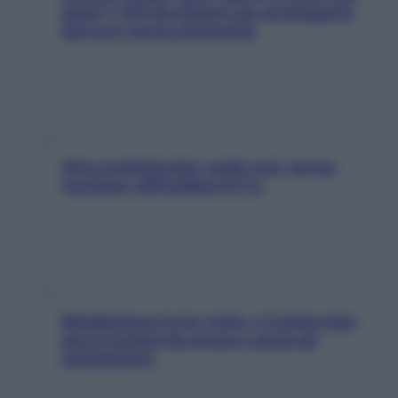
pelle? I miti da sfatare per proteggerla
davvero senza stressarla
Aria condizionata: usala così, senza
rischiare raffreddore & Co.
Mindfulness tra le vette: a Cortina due
giorni lontani da stress e ansia da
smartphone