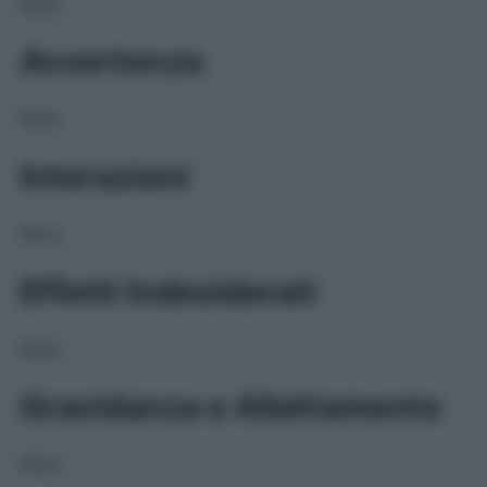
NULL
Avvertenze
NULL
Interazioni
NULL
Effetti Indesiderati
NULL
Gravidanza e Allattamento
NULL