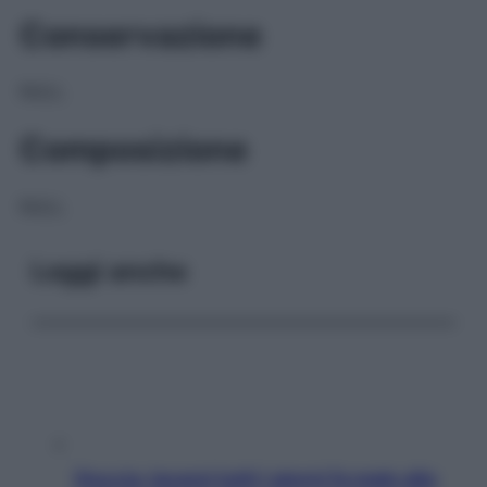
Conservazione
NULL
Composizione
NULL
Leggi anche
Doccia, lavarsi tutti i giorni fa male alla