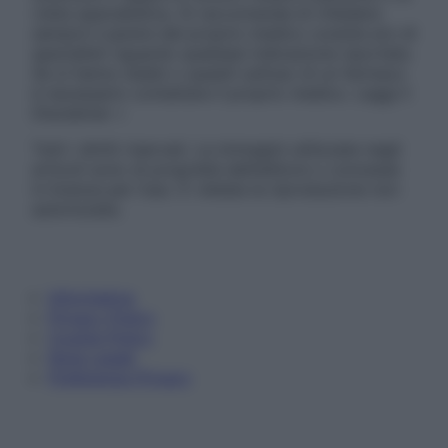
visita specialistica. Si raccomanda di chiedere
sempre il parere del proprio medico curante e/o di
specialisti riguardo qualsiasi indicazione riportata.
Se si hanno dubbi o quesiti sull’uso di un farmaco
è necessario contattare il proprio medico. Leggi il
Disclaimer »
Tutti i diritti riservati. Le immagini utilizzate negli
articoli sono di proprietà dell’editore o concesse
in licenza per l’uso. È vietata la riproduzione non
autorizzata.
Informativa
Privacy Policy
Cookie Policy
Note Legali
Preferenze Privacy