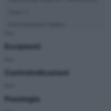
Classe 1:
C
Forma farmaceutica:
GRANULI
NULL
Eccipienti
NULL
Controindicazioni
NULL
Posologia