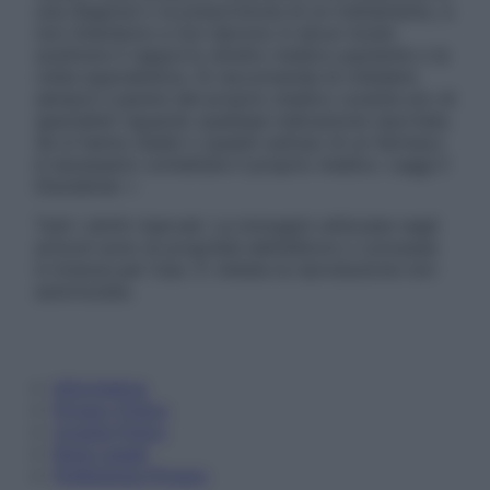
una diagnosi o la prescrizione di un trattamento, e
non intendono e non devono in alcun modo
sostituire il rapporto diretto medico-paziente o la
visita specialistica. Si raccomanda di chiedere
sempre il parere del proprio medico curante e/o di
specialisti riguardo qualsiasi indicazione riportata.
Se si hanno dubbi o quesiti sull’uso di un farmaco
è necessario contattare il proprio medico. Leggi il
Disclaimer »
Tutti i diritti riservati. Le immagini utilizzate negli
articoli sono di proprietà dell’editore o concesse
in licenza per l’uso. È vietata la riproduzione non
autorizzata.
Informativa
Privacy Policy
Cookie Policy
Note Legali
Preferenze Privacy