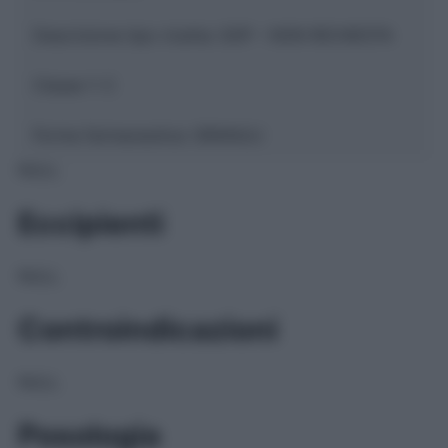
Descrizione tipo ricetta:
SOP – NON RICHIESTA
Classe 1:
C
Forma farmaceutica:
GRANULI
NULL
Eccipienti
NULL
Controindicazioni
NULL
Posologia