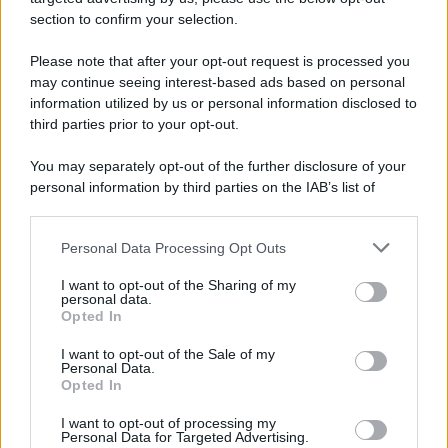
section to confirm your selection.
Please note that after your opt-out request is processed you
may continue seeing interest-based ads based on personal
information utilized by us or personal information disclosed to
third parties prior to your opt-out.
You may separately opt-out of the further disclosure of your
personal information by third parties on the IAB’s list of
downstream participants.
Personal Data Processing Opt Outs
This information may also be disclosed by us to third parties
on the IAB’s List of Downstream Participants that may further
I want to opt-out of the Sharing of my
disclose it to other third parties.
personal data.
Opted In
Please note that this website/app uses one or more Google
services and may gather and store information including but
I want to opt-out of the Sale of my
Personal Data.
not limited to your visit or usage behaviour. You may click to
Opted In
grant or deny consent to Google and its third-party tags to
use your data for below specified purposes in below Google
I want to opt-out of processing my
consent section.
Personal Data for Targeted Advertising.