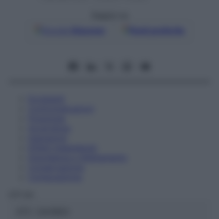
Seguici su
Google
Discover
Fonti preferite
Eccipienti
Controindicazioni
Posologia
Avvertenze
Interazioni
Effetti Indesiderati
Gravidanza e Allattamento
Conservazione
Composizione
OTI Srl
ATC:
2AA1B03