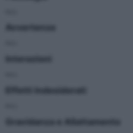
NULL
Avvertenze
NULL
Interazioni
NULL
Effetti Indesiderati
NULL
Gravidanza e Allattamento