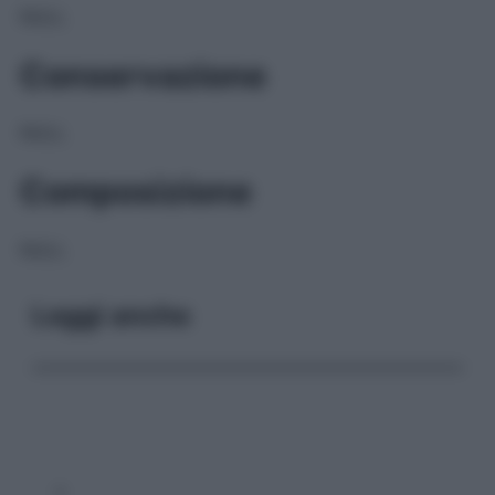
NULL
Conservazione
NULL
Composizione
NULL
Leggi anche