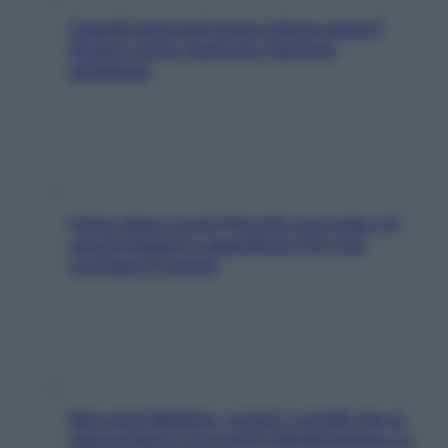
Capelli spezzati lungo l’attaccatura?
Scopri come risolvere l’annoso
problema
Fame dopo cena? Perché succede e 6
snack leggeri e appetitosi che non
rovinano il sonno
Non solo Maldive: scopri i coralli che si
nascondono nel nostro Mediterraneo (e