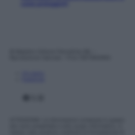
come proteggerli)
© Belpietro Edizioni Periodiche SRL –
Riproduzione riservata – P.Iva 13673600964
Chi siamo
Pubblicità
Facebook
X
Instagram
ATTENZIONE: Le informazioni contenute in questo
sito sono presentate a solo scopo informativo, in
nessun caso possono costituire la formulazione di