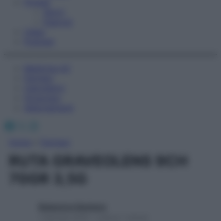
Fitness
Sport
Esercizi
Video
Podcast
Medicina AZ
Farmaci
Calcolatori
Oroscopo
Abbonamenti
Facebook
X
Instagram
Home
»
Farmaci
RUTA GRAVEOLENS 9CH
70GR 3,5G
Redazione Starbene
1 Gennaio 2025 – Lettura 1 minuto