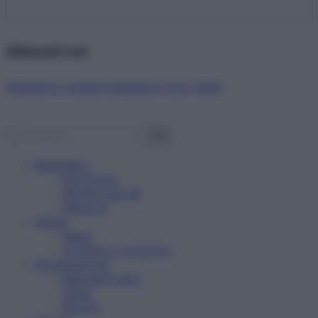
Abbonati ora!
Starbene ti regala benessere ogni mese!
Benessere
Psicologia
Rimedi naturali
Bellezza
Salute
News
Problemi e soluzioni
Alimentazione
Mangiare sano
Diete
Ricette