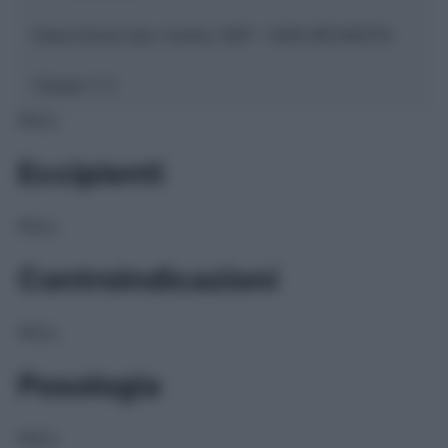
Descrizione tipo ricetta:
SOP – NON RICHIESTA
Classe 1:
C
NULL
Eccipienti
NULL
Controindicazioni
NULL
Posologia
NULL