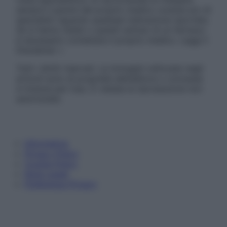
sempre il parere del proprio medico curante e/o di
specialisti riguardo qualsiasi indicazione riportata.
Se si hanno dubbi o quesiti sull’uso di un farmaco
è necessario contattare il proprio medico. Leggi il
Disclaimer »
Tutti i diritti riservati. Le immagini utilizzate negli
articoli sono di proprietà dell’editore o concesse
in licenza per l’uso. È vietata la riproduzione non
autorizzata.
Informativa
Privacy Policy
Cookie Policy
Note Legali
Preferenze Privacy