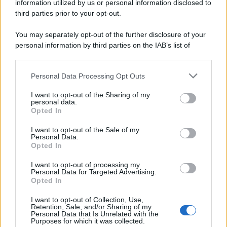
information utilized by us or personal information disclosed to
third parties prior to your opt-out.
You may separately opt-out of the further disclosure of your
personal information by third parties on the IAB’s list of
downstream participants.
Personal Data Processing Opt Outs
This information may also be disclosed by us to third parties
on the IAB’s List of Downstream Participants that may further
I want to opt-out of the Sharing of my
disclose it to other third parties.
personal data.
Opted In
Please note that this website/app uses one or more Google
services and may gather and store information including but
I want to opt-out of the Sale of my
Personal Data.
not limited to your visit or usage behaviour. You may click to
Opted In
grant or deny consent to Google and its third-party tags to
use your data for below specified purposes in below Google
I want to opt-out of processing my
consent section.
Personal Data for Targeted Advertising.
Opted In
I want to opt-out of Collection, Use,
Retention, Sale, and/or Sharing of my
Personal Data that Is Unrelated with the
Purposes for which it was collected.