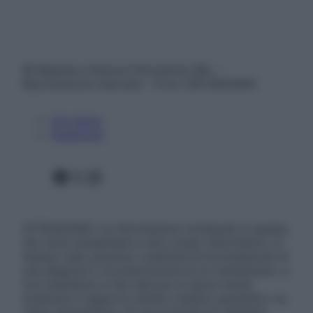
© Belpietro Edizioni Periodiche SRL –
Riproduzione riservata – P.Iva 13673600964
Chi siamo
Pubblicità
Facebook
X
Instagram
ATTENZIONE: Le informazioni contenute in questo
sito sono presentate a solo scopo informativo, in
nessun caso possono costituire la formulazione di
una diagnosi o la prescrizione di un trattamento, e
non intendono e non devono in alcun modo
sostituire il rapporto diretto medico-paziente o la
visita specialistica. Si raccomanda di chiedere