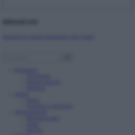
Abbonati ora!
Starbene ti regala benessere ogni mese!
Benessere
Psicologia
Rimedi naturali
Bellezza
Salute
News
Problemi e soluzioni
Alimentazione
Mangiare sano
Diete
Ricette