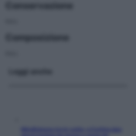
Conservazione
NULL
Composizione
NULL
Leggi anche
Mindfulness tra le vette: a Cortina due
giorni lontani da stress e ansia da