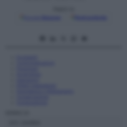
Seguici su
Google
Discover
Fonti preferite
Eccipienti
Controindicazioni
Posologia
Avvertenze
Interazioni
Effetti Indesiderati
Gravidanza e Allattamento
Conservazione
Composizione
HERING Srl
ATC:
2AA1B04