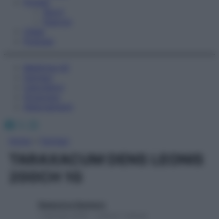
Fitness
Sport
Esercizi
Video
Podcast
Medicina AZ
Farmaci
Calcolatori
Oroscopo
Abbonamenti
Facebook
X
Instagram
Home
»
Farmaci
TARAXACUM DENS LEONIS
200CH 1G
Redazione Starbene
1 Gennaio 2025 – Lettura 1 minuto