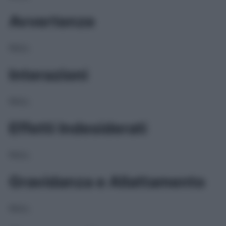
Avvertenze
NULL
Interazioni
NULL
Effetti Indesiderati
NULL
Gravidanza e Allattamento
NULL