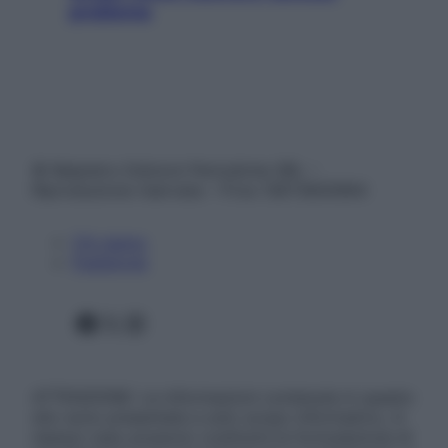
problema
© Belpietro Edizioni Periodiche SRL –
Riproduzione riservata – P.Iva 13673600964
Chi siamo
Pubblicità
Facebook
X
Instagram
ATTENZIONE: Le informazioni contenute in questo
sito sono presentate a solo scopo informativo, in
nessun caso possono costituire la formulazione di