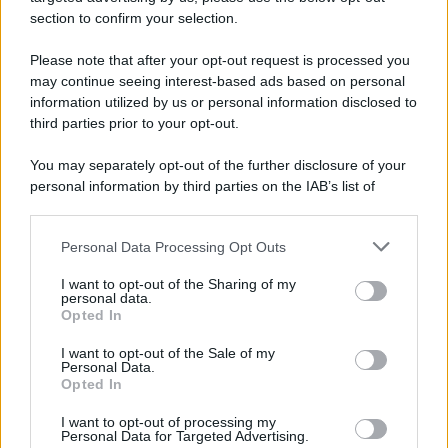
section to confirm your selection.
Please note that after your opt-out request is processed you
may continue seeing interest-based ads based on personal
information utilized by us or personal information disclosed to
third parties prior to your opt-out.
You may separately opt-out of the further disclosure of your
personal information by third parties on the IAB’s list of
downstream participants.
Personal Data Processing Opt Outs
This information may also be disclosed by us to third parties
on the IAB’s List of Downstream Participants that may further
I want to opt-out of the Sharing of my
disclose it to other third parties.
personal data.
Opted In
Please note that this website/app uses one or more Google
services and may gather and store information including but
I want to opt-out of the Sale of my
Personal Data.
not limited to your visit or usage behaviour. You may click to
Opted In
grant or deny consent to Google and its third-party tags to
use your data for below specified purposes in below Google
I want to opt-out of processing my
consent section.
Personal Data for Targeted Advertising.