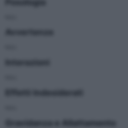
Posologia
NULL
Avvertenze
NULL
Interazioni
NULL
Effetti Indesiderati
NULL
Gravidanza e Allattamento