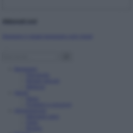
Abbonati ora!
Starbene ti regala benessere ogni mese!
Benessere
Psicologia
Rimedi naturali
Bellezza
Salute
News
Problemi e soluzioni
Alimentazione
Mangiare sano
Diete
Ricette