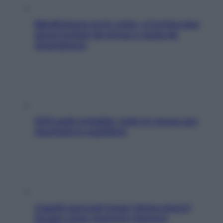
Mindfulness tra le vette: a Cortina due
giorni lontani da stress e ansia da
smartphone
SOS pelle irritabile: tutte le mosse per
riportarla in equilibrio
Capelli spezzati lungo l’attaccatura?
Scopri come risolvere l’annoso