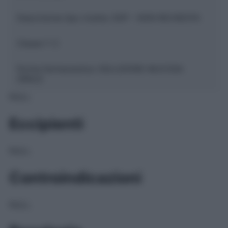
Descrizione tipo ricetta:
SOP – NON RICHIESTA
Classe 1:
C
Forma farmaceutica:
SOLUZIONE MUCOSA
ORALE
NULL
Eccipienti
NULL
Controindicazioni
NULL