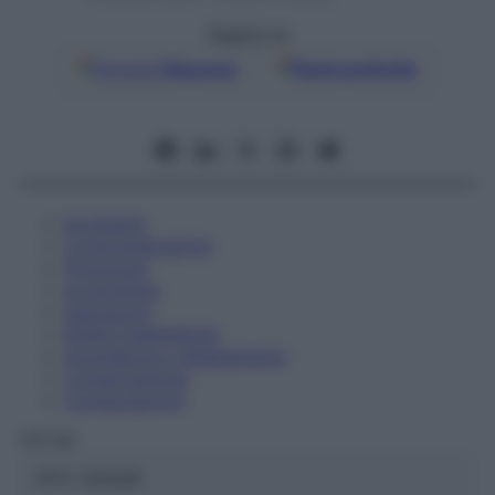
Seguici su
Google
Discover
Fonti preferite
Eccipienti
Controindicazioni
Posologia
Avvertenze
Interazioni
Effetti Indesiderati
Gravidanza e Allattamento
Conservazione
Composizione
OTI Srl
ATC:
2AA2B