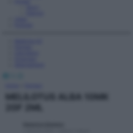
Fitness
Sport
Esercizi
Video
Podcast
Medicina AZ
Farmaci
Calcolatori
Oroscopo
Abbonamenti
Facebook
X
Instagram
Home
»
Farmaci
MELILOTUS ALBA 10MK
20F 2ML
Redazione Starbene
1 Gennaio 2025 – Lettura 1 minuto