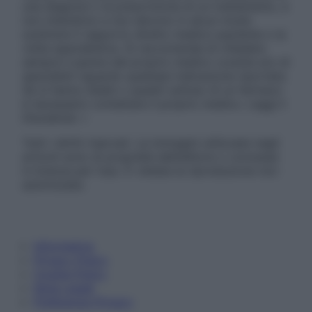
una diagnosi o la prescrizione di un trattamento, e
non intendono e non devono in alcun modo
sostituire il rapporto diretto medico-paziente o la
visita specialistica. Si raccomanda di chiedere
sempre il parere del proprio medico curante e/o di
specialisti riguardo qualsiasi indicazione riportata.
Se si hanno dubbi o quesiti sull’uso di un farmaco
è necessario contattare il proprio medico. Leggi il
Disclaimer »
Tutti i diritti riservati. Le immagini utilizzate negli
articoli sono di proprietà dell’editore o concesse
in licenza per l’uso. È vietata la riproduzione non
autorizzata.
Informativa
Privacy Policy
Cookie Policy
Note Legali
Preferenze Privacy