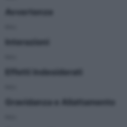
Avvertenze
NULL
Interazioni
NULL
Effetti Indesiderati
NULL
Gravidanza e Allattamento
NULL