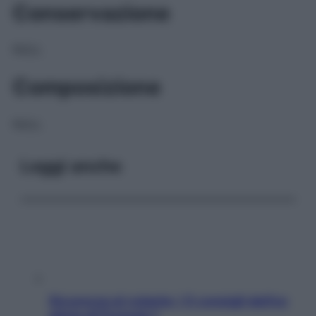
Conservazione
NULL
Composizione
NULL
Leggi anche
Sicurezza al volante: i 5 consigli dell’ex
pilota di Formula 1