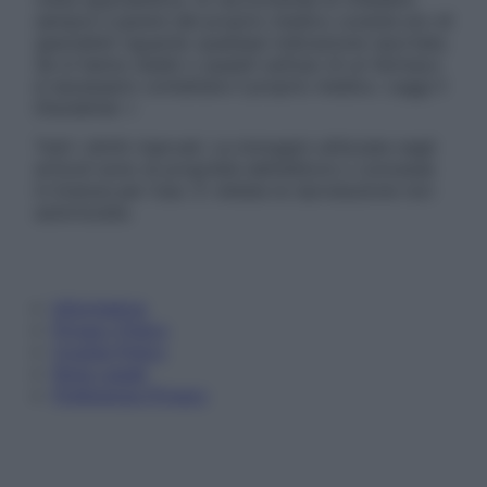
sempre il parere del proprio medico curante e/o di
specialisti riguardo qualsiasi indicazione riportata.
Se si hanno dubbi o quesiti sull’uso di un farmaco
è necessario contattare il proprio medico. Leggi il
Disclaimer »
Tutti i diritti riservati. Le immagini utilizzate negli
articoli sono di proprietà dell’editore o concesse
in licenza per l’uso. È vietata la riproduzione non
autorizzata.
Informativa
Privacy Policy
Cookie Policy
Note Legali
Preferenze Privacy