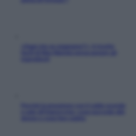
«Oggi che se magnamo?»: 4 ricette
facili di Max Mariola senza pesare gli
ingredienti
Perché la pressione con il caldo scende
e sale all’improvviso: cosa succede alle
donne e cosa fare subito