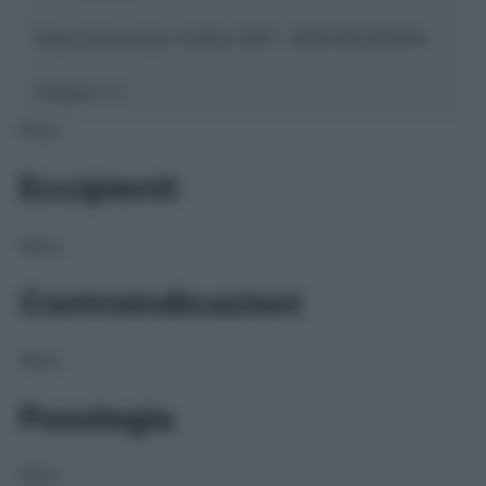
Descrizione tipo ricetta:
SOP – NON RICHIESTA
Classe 1:
C
NULL
Eccipienti
NULL
Controindicazioni
NULL
Posologia
NULL