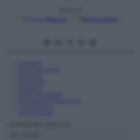
Seguici su
Google
Discover
Fonti preferite
Eccipienti
Controindicazioni
Posologia
Avvertenze
Interazioni
Effetti Indesiderati
Gravidanza e Allattamento
Conservazione
Composizione
LABORATOIRES BOIRON Srl
ATC:
2AA2D