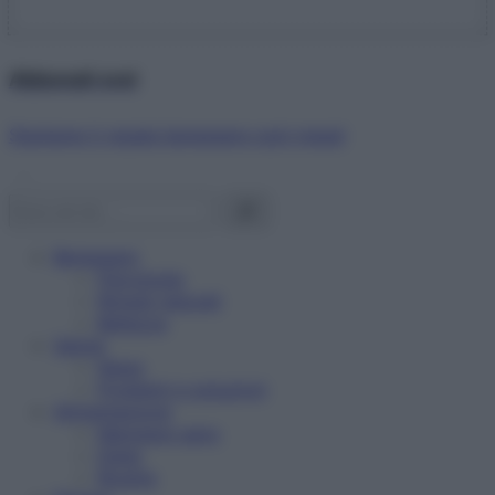
Abbonati ora!
Starbene ti regala benessere ogni mese!
Benessere
Psicologia
Rimedi naturali
Bellezza
Salute
News
Problemi e soluzioni
Alimentazione
Mangiare sano
Diete
Ricette