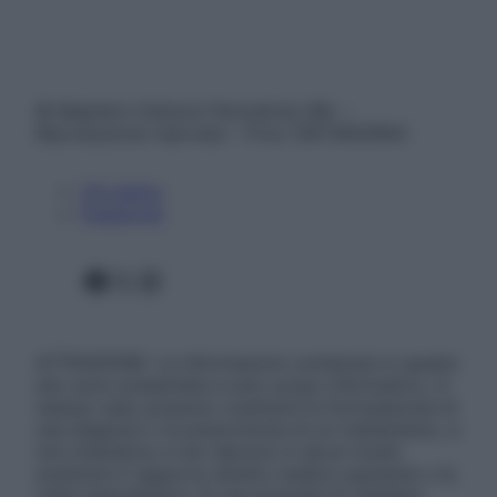
© Belpietro Edizioni Periodiche SRL –
Riproduzione riservata – P.Iva 13673600964
Chi siamo
Pubblicità
Facebook
X
Instagram
ATTENZIONE: Le informazioni contenute in questo
sito sono presentate a solo scopo informativo, in
nessun caso possono costituire la formulazione di
una diagnosi o la prescrizione di un trattamento, e
non intendono e non devono in alcun modo
sostituire il rapporto diretto medico-paziente o la
visita specialistica. Si raccomanda di chiedere