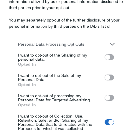
information utilized by us or personal information disclosed to
third parties prior to your opt-out.
You may separately opt-out of the further disclosure of your
personal information by third parties on the IAB’s list of
downstream participants.
Personal Data Processing Opt Outs
This information may also be disclosed by us to third parties
on the IAB’s List of Downstream Participants that may further
I want to opt-out of the Sharing of my
disclose it to other third parties.
personal data.
Opted In
Please note that this website/app uses one or more Google
services and may gather and store information including but
I want to opt-out of the Sale of my
Personal Data.
not limited to your visit or usage behaviour. You may click to
Opted In
grant or deny consent to Google and its third-party tags to
use your data for below specified purposes in below Google
I want to opt-out of processing my
consent section.
Personal Data for Targeted Advertising.
Opted In
I want to opt-out of Collection, Use,
Retention, Sale, and/or Sharing of my
Personal Data that Is Unrelated with the
Purposes for which it was collected.