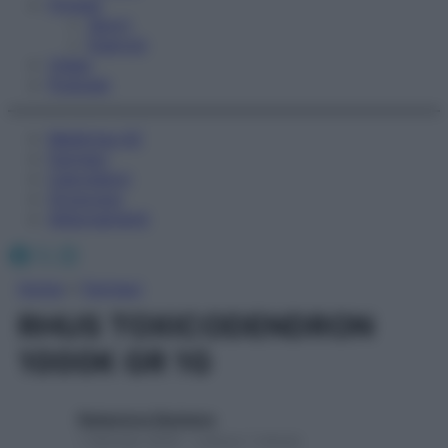
Fitness
Sport
Esercizi
Video
Podcast
Medicina AZ
Farmaci
Calcolatori
Oroscopo
Abbonamenti
Facebook
X
Instagram
Home
»
Farmaci
RHUS TOXICODENDRON
1000K GR 1G
Redazione Starbene
1 Gennaio 2025 – Lettura 1 minuto