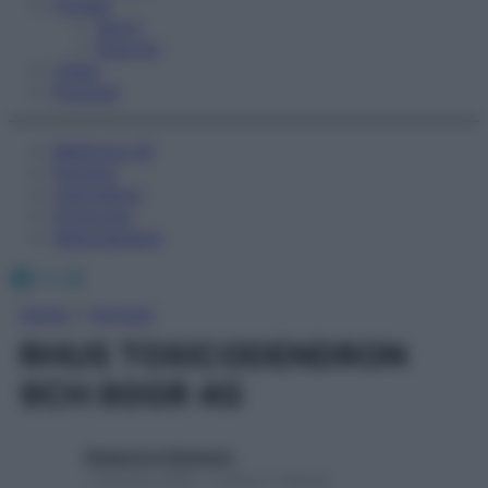
Fitness
Sport
Esercizi
Video
Podcast
Medicina AZ
Farmaci
Calcolatori
Oroscopo
Abbonamenti
Facebook
X
Instagram
Home
»
Farmaci
RHUS TOXICODENDRON
9CH 80GR 4G
Redazione Starbene
1 Gennaio 2025 – Lettura 1 minuto