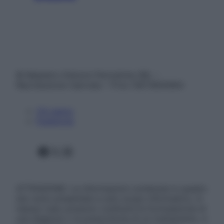
© Belpietro Edizioni Periodiche SRL –
Riproduzione riservata – P.Iva 13673600964
Chi siamo
Pubblicità
Facebook
X
Instagram
ATTENZIONE: Le informazioni contenute in questo
sito sono presentate a solo scopo informativo, in
nessun caso possono costituire la formulazione di
una diagnosi o la prescrizione di un trattamento, e