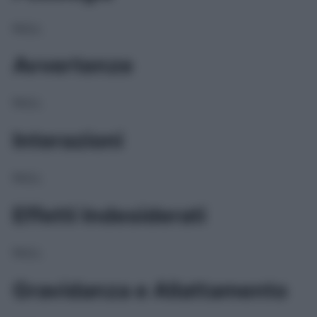
NULL
Avvertenze
NULL
Interazioni
NULL
Effetti Indesiderati
NULL
Gravidanza e Allattamento