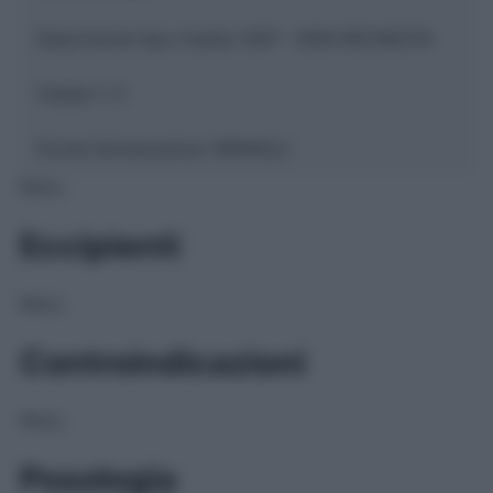
Descrizione tipo ricetta:
SOP – NON RICHIESTA
Classe 1:
C
Forma farmaceutica:
GRANULI
NULL
Eccipienti
NULL
Controindicazioni
NULL
Posologia