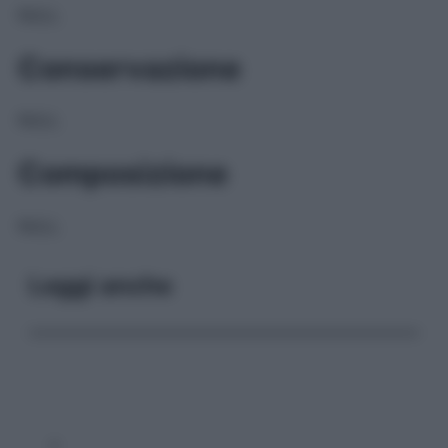
NULL
Conservazione
NULL
Composizione
NULL
Leggi anche