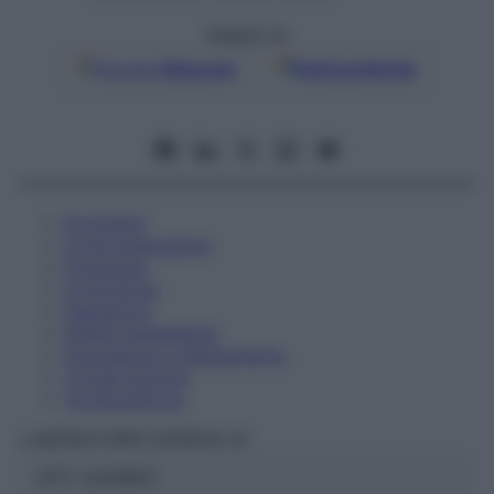
Seguici su
Google
Discover
Fonti preferite
Eccipienti
Controindicazioni
Posologia
Avvertenze
Interazioni
Effetti Indesiderati
Gravidanza e Allattamento
Conservazione
Composizione
LABORATOIRES BOIRON Srl
ATC:
2AA1B03