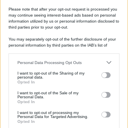
Please note that after your opt-out request is processed you
may continue seeing interest-based ads based on personal
information utilized by us or personal information disclosed to
third parties prior to your opt-out.
You may separately opt-out of the further disclosure of your
personal information by third parties on the IAB’s list of
downstream participants.
Personal Data Processing Opt Outs
This information may also be disclosed by us to third parties
on the IAB’s List of Downstream Participants that may further
I want to opt-out of the Sharing of my
disclose it to other third parties.
personal data.
Opted In
Please note that this website/app uses one or more Google
services and may gather and store information including but
I want to opt-out of the Sale of my
Personal Data.
not limited to your visit or usage behaviour. You may click to
Opted In
grant or deny consent to Google and its third-party tags to
use your data for below specified purposes in below Google
I want to opt-out of processing my
consent section.
Personal Data for Targeted Advertising.
Opted In