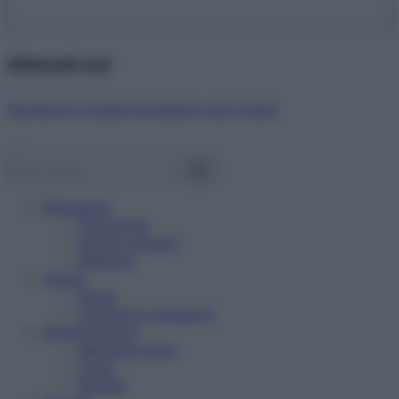
Abbonati ora!
Starbene ti regala benessere ogni mese!
Benessere
Psicologia
Rimedi naturali
Bellezza
Salute
News
Problemi e soluzioni
Alimentazione
Mangiare sano
Diete
Ricette