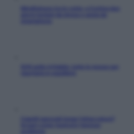
Mindfulness tra le vette: a Cortina due
giorni lontani da stress e ansia da
smartphone
SOS pelle irritabile: tutte le mosse per
riportarla in equilibrio
Capelli spezzati lungo l’attaccatura?
Scopri come risolvere l’annoso
problema