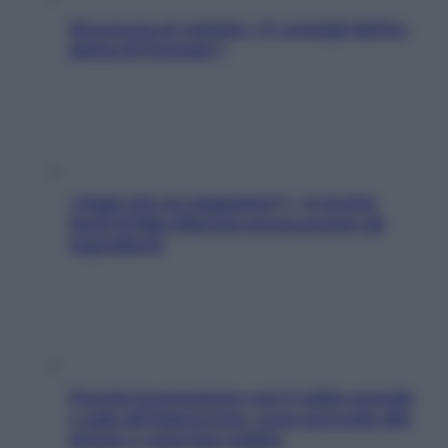
Sicurezza al volante: i 5 consigli dell’ex
pilota di Formula 1
«Oggi che se magnamo?»: 4 ricette
facili di Max Mariola senza pesare gli
ingredienti
Perché la pressione con il caldo scende
e sale all’improvviso: cosa succede alle
donne e cosa fare subito