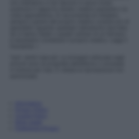
non intendono e non devono in alcun modo
sostituire il rapporto diretto medico-paziente o la
visita specialistica. Si raccomanda di chiedere
sempre il parere del proprio medico curante e/o di
specialisti riguardo qualsiasi indicazione riportata.
Se si hanno dubbi o quesiti sull’uso di un farmaco
è necessario contattare il proprio medico. Leggi il
Disclaimer »
Tutti i diritti riservati. Le immagini utilizzate negli
articoli sono di proprietà dell’editore o concesse
in licenza per l’uso. È vietata la riproduzione non
autorizzata.
Informativa
Privacy Policy
Cookie Policy
Note Legali
Preferenze Privacy