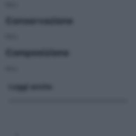
NULL
Conservazione
NULL
Composizione
NULL
Leggi anche