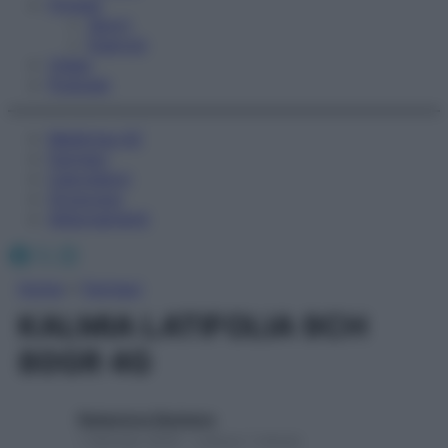
Fitness
Sport
Esercizi
Video
Podcast
Medicina AZ
Farmaci
Calcolatori
Oroscopo
Abbonamenti
Facebook
X
Instagram
Home
»
Farmaci
KALMIA LATIFOLIA 9CH
80GR 4G
Redazione Starbene
1 Gennaio 2025 – Lettura 1 minuto