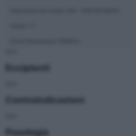
Descrizione tipo ricetta:
SOP – NON RICHIESTA
Classe 1:
C
Forma farmaceutica:
GRANULI
NULL
Eccipienti
NULL
Controindicazioni
NULL
Posologia