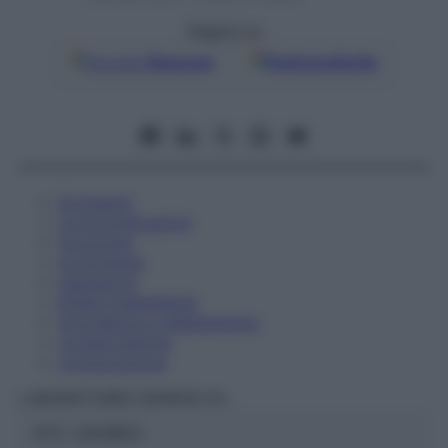
Seguici su
Google
Discover
Fonti preferite
Eccipienti
Controindicazioni
Posologia
Avvertenze
Interazioni
Effetti Indesiderati
Gravidanza e Allattamento
Conservazione
Composizione
LABORATOIRES BOIRON Srl
ATC:
2AA1B03