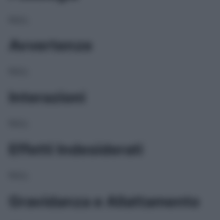
NULL
Avvertenze
NULL
Interazioni
NULL
Effetti Indesiderati
NULL
Gravidanza e Allattamento