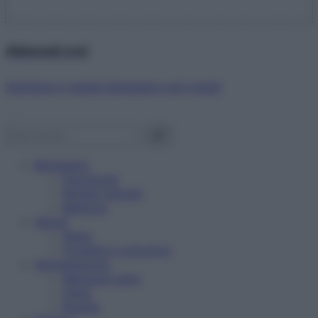
Abbonati ora!
Starbene ti regala benessere ogni mese!
Benessere
Psicologia
Rimedi naturali
Bellezza
Salute
News
Problemi e soluzioni
Alimentazione
Mangiare sano
Diete
Ricette