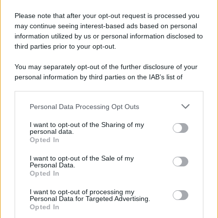
Please note that after your opt-out request is processed you
may continue seeing interest-based ads based on personal
information utilized by us or personal information disclosed to
third parties prior to your opt-out.
You may separately opt-out of the further disclosure of your
personal information by third parties on the IAB’s list of
downstream participants.
Personal Data Processing Opt Outs
This information may also be disclosed by us to third parties
on the IAB’s List of Downstream Participants that may further
I want to opt-out of the Sharing of my
disclose it to other third parties.
personal data.
Opted In
Please note that this website/app uses one or more Google
services and may gather and store information including but
I want to opt-out of the Sale of my
Personal Data.
not limited to your visit or usage behaviour. You may click to
Opted In
grant or deny consent to Google and its third-party tags to
use your data for below specified purposes in below Google
I want to opt-out of processing my
consent section.
Personal Data for Targeted Advertising.
Opted In