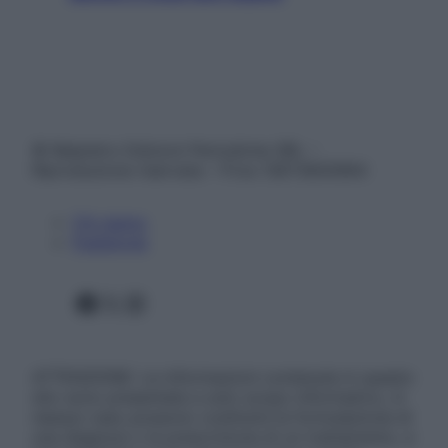
© Belpietro Edizioni Periodiche SRL –
Riproduzione riservata – P.Iva 13673600964
Chi siamo
Pubblicità
Facebook
X
Instagram
ATTENZIONE: Le informazioni contenute in questo
sito sono presentate a solo scopo informativo, in
nessun caso possono costituire la formulazione di
una diagnosi o la prescrizione di un trattamento, e