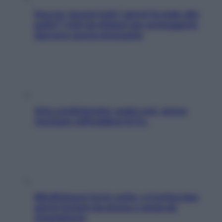
Doccia, lavarsi tutti i giorni fa male alla
pelle? I miti da sfatare per proteggerla
davvero senza stressarla
Aria condizionata: usala così, senza
rischiare raffreddore & Co.
Mindfulness tra le vette: a Cortina due
giorni lontani da stress e ansia da
smartphone