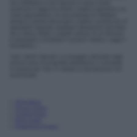
non intendono e non devono in alcun modo
sostituire il rapporto diretto medico-paziente o la
visita specialistica. Si raccomanda di chiedere
sempre il parere del proprio medico curante e/o di
specialisti riguardo qualsiasi indicazione riportata.
Se si hanno dubbi o quesiti sull’uso di un farmaco
è necessario contattare il proprio medico. Leggi il
Disclaimer »
Tutti i diritti riservati. Le immagini utilizzate negli
articoli sono di proprietà dell’editore o concesse
in licenza per l’uso. È vietata la riproduzione non
autorizzata.
Informativa
Privacy Policy
Cookie Policy
Note Legali
Preferenze Privacy