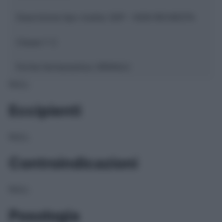
Descrizione tipo ricetta:
SOP – NON RICHIESTA
Classe 1:
C
Forma farmaceutica:
GRANULI
NULL
Eccipienti
NULL
Controindicazioni
NULL
Posologia