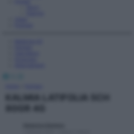
Fitness
Sport
Esercizi
Video
Podcast
Medicina AZ
Farmaci
Calcolatori
Oroscopo
Abbonamenti
Facebook
X
Instagram
Home
»
Farmaci
KALMIA LATIFOLIA 5CH
80GR 4G
Redazione Starbene
1 Gennaio 2025 – Lettura 1 minuto