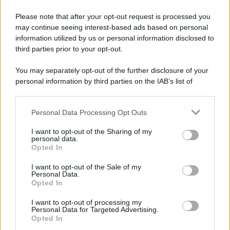
Please note that after your opt-out request is processed you
may continue seeing interest-based ads based on personal
information utilized by us or personal information disclosed to
third parties prior to your opt-out.
You may separately opt-out of the further disclosure of your
personal information by third parties on the IAB’s list of
downstream participants.
Personal Data Processing Opt Outs
This information may also be disclosed by us to third parties
on the IAB’s List of Downstream Participants that may further
I want to opt-out of the Sharing of my
disclose it to other third parties.
personal data.
Opted In
Please note that this website/app uses one or more Google
services and may gather and store information including but
I want to opt-out of the Sale of my
Personal Data.
not limited to your visit or usage behaviour. You may click to
Opted In
grant or deny consent to Google and its third-party tags to
use your data for below specified purposes in below Google
I want to opt-out of processing my
consent section.
Personal Data for Targeted Advertising.
Opted In