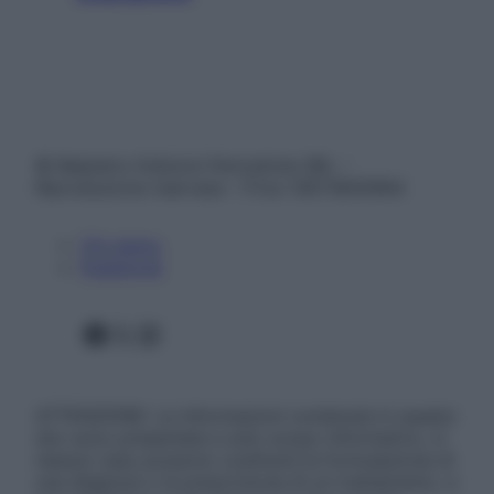
© Belpietro Edizioni Periodiche SRL –
Riproduzione riservata – P.Iva 13673600964
Chi siamo
Pubblicità
Facebook
X
Instagram
ATTENZIONE: Le informazioni contenute in questo
sito sono presentate a solo scopo informativo, in
nessun caso possono costituire la formulazione di
una diagnosi o la prescrizione di un trattamento, e