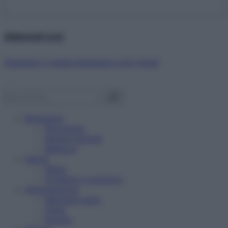
Abbonati ora!
Starbene ti regala benessere ogni mese!
Benessere
Psicologia
Rimedi naturali
Bellezza
Salute
News
Problemi e soluzioni
Alimentazione
Mangiare sano
Diete
Ricette