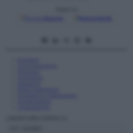
Seguici su
Google
Discover
Fonti preferite
Eccipienti
Controindicazioni
Posologia
Avvertenze
Interazioni
Effetti Indesiderati
Gravidanza e Allattamento
Conservazione
Composizione
LABORATOIRES BOIRON Srl
ATC:
2AA1B03