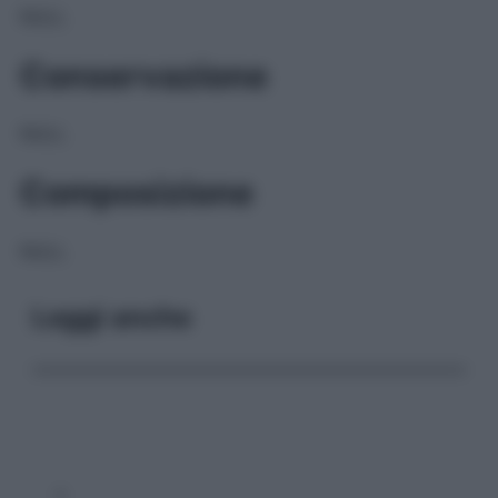
NULL
Conservazione
NULL
Composizione
NULL
Leggi anche