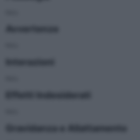
NULL
Avvertenze
NULL
Interazioni
NULL
Effetti Indesiderati
NULL
Gravidanza e Allattamento