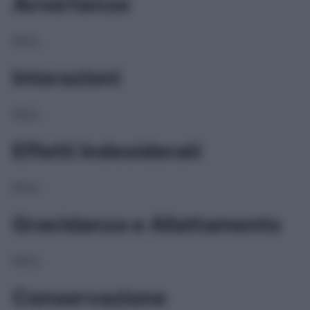
Avvertenze
NULL
Interazioni
NULL
Effetti Indesiderati
NULL
Gravidanza e Allattamento
NULL
Conservazione