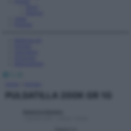
Fitness
Sport
Esercizi
Video
Podcast
Medicina AZ
Farmaci
Calcolatori
Oroscopo
Abbonamenti
Facebook
X
Instagram
Home
»
Farmaci
PULSATILLA 200K GR 1G
Redazione Starbene
1 Gennaio 2025 – Lettura 1 minuto
Seguici su