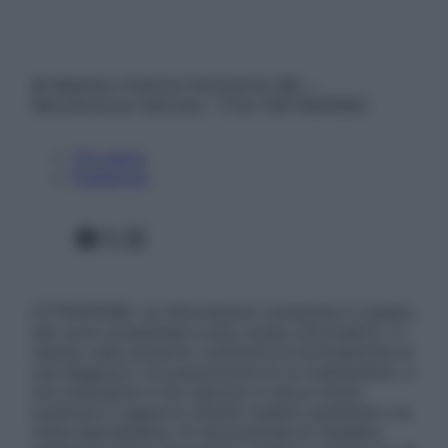
© Belpietro Edizioni Periodiche SRL –
Riproduzione riservata – P.Iva 13673600964
Chi siamo
Pubblicità
Facebook
X
Instagram
ATTENZIONE: Le informazioni contenute in questo
sito sono presentate a solo scopo informativo, in
nessun caso possono costituire la formulazione di
una diagnosi o la prescrizione di un trattamento, e
non intendono e non devono in alcun modo
sostituire il rapporto diretto medico-paziente o la
visita specialistica. Si raccomanda di chiedere