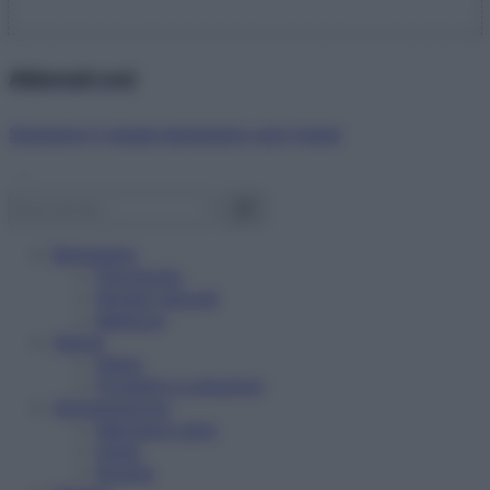
Abbonati ora!
Starbene ti regala benessere ogni mese!
Benessere
Psicologia
Rimedi naturali
Bellezza
Salute
News
Problemi e soluzioni
Alimentazione
Mangiare sano
Diete
Ricette