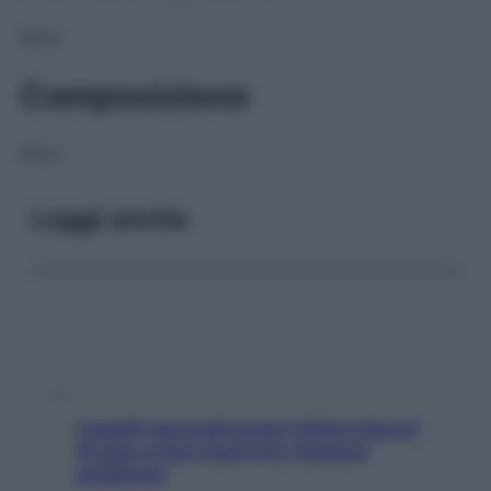
NULL
Composizione
NULL
Leggi anche
Capelli spezzati lungo l’attaccatura?
Scopri come risolvere l’annoso
problema