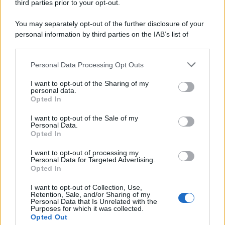
third parties prior to your opt-out.
You may separately opt-out of the further disclosure of your
personal information by third parties on the IAB’s list of
downstream participants.
Personal Data Processing Opt Outs
This information may also be disclosed by us to third parties
on the IAB’s List of Downstream Participants that may further
I want to opt-out of the Sharing of my
disclose it to other third parties.
personal data.
Opted In
Please note that this website/app uses one or more Google
services and may gather and store information including but
I want to opt-out of the Sale of my
Personal Data.
not limited to your visit or usage behaviour. You may click to
Opted In
grant or deny consent to Google and its third-party tags to
use your data for below specified purposes in below Google
I want to opt-out of processing my
consent section.
Personal Data for Targeted Advertising.
Opted In
I want to opt-out of Collection, Use,
Retention, Sale, and/or Sharing of my
Personal Data that Is Unrelated with the
Purposes for which it was collected.
Opted Out