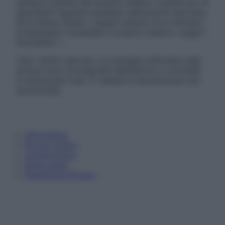
sempre il parere del proprio medico curante e/o di
specialisti riguardo qualsiasi indicazione riportata.
Se si hanno dubbi o quesiti sull’uso di un farmaco
è necessario contattare il proprio medico. Leggi il
Disclaimer »
Tutti i diritti riservati. Le immagini utilizzate negli
articoli sono di proprietà dell’editore o concesse
in licenza per l’uso. È vietata la riproduzione non
autorizzata.
Informativa
Privacy Policy
Cookie Policy
Note Legali
Preferenze Privacy