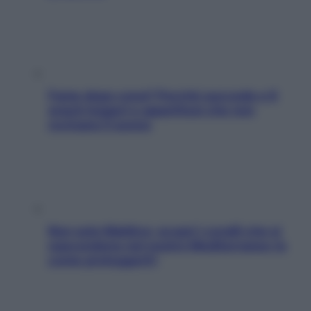
Fame dopo cena? Perché succede e 6
snack leggeri e appetitosi che non
rovinano il sonno
Non solo Maldive: scopri i coralli che si
nascondono nel nostro Mediterraneo (e
come proteggerli)