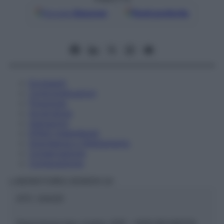
Google
Discover
Fonti preferite
Eccipienti
Controindicazioni
Posologia
Avvertenze
Interazioni
Effetti Indesiderati
Gravidanza e Allattamento
Conservazione
Composizione
LABORATOIRES BOIRON Srl
ATC:
2AA2D
Descrizione tipo ricetta:
SOP – NON RICHIESTA