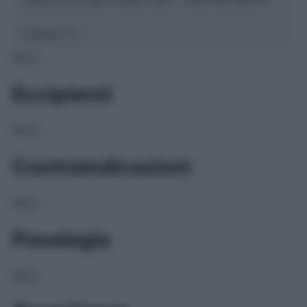
Classe 1:
C
NULL
Eccipienti
NULL
Controindicazioni
NULL
Posologia
NULL