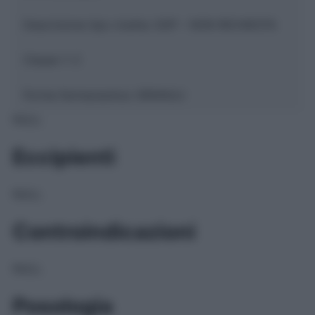
Descrizione tipo ricetta:
SOP – NON RICHIESTA
Classe 1:
C
Forma farmaceutica:
GRANULI
NULL
Eccipienti
NULL
Controindicazioni
NULL
Posologia