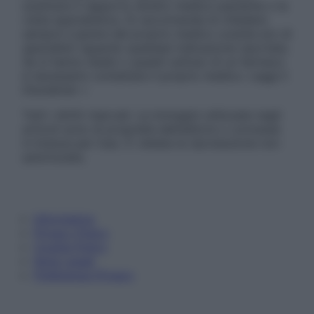
sostituire il rapporto diretto medico-paziente o la
visita specialistica. Si raccomanda di chiedere
sempre il parere del proprio medico curante e/o di
specialisti riguardo qualsiasi indicazione riportata.
Se si hanno dubbi o quesiti sull’uso di un farmaco
è necessario contattare il proprio medico. Leggi il
Disclaimer »
Tutti i diritti riservati. Le immagini utilizzate negli
articoli sono di proprietà dell’editore o concesse
in licenza per l’uso. È vietata la riproduzione non
autorizzata.
Informativa
Privacy Policy
Cookie Policy
Note Legali
Preferenze Privacy