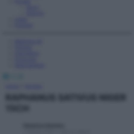
Fitness
Sport
Esercizi
Video
Podcast
Medicina AZ
Farmaci
Calcolatori
Oroscopo
Abbonamenti
Facebook
X
Instagram
Home
»
Farmaci
RAPHANUS SATIVUS NIGER
15CH
Redazione Starbene
1 Gennaio 2025 – Lettura 1 minuto