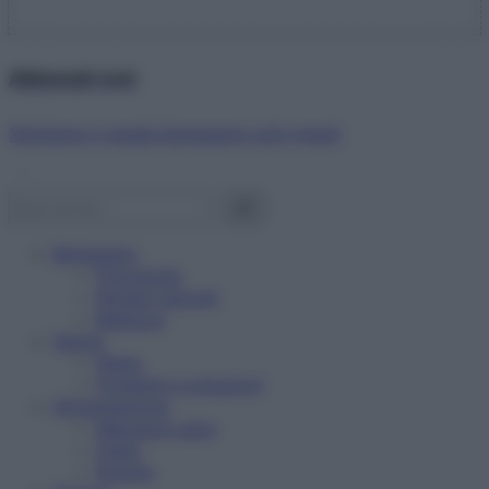
Abbonati ora!
Starbene ti regala benessere ogni mese!
Benessere
Psicologia
Rimedi naturali
Bellezza
Salute
News
Problemi e soluzioni
Alimentazione
Mangiare sano
Diete
Ricette