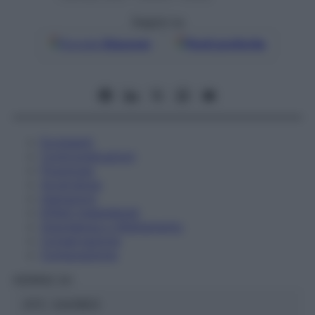
Seguici su
Google
Discover
Fonti preferite
Eccipienti
Controindicazioni
Posologia
Avvertenze
Interazioni
Effetti Indesiderati
Gravidanza e Allattamento
Conservazione
Composizione
HERING Srl
ATC:
2AA1B03