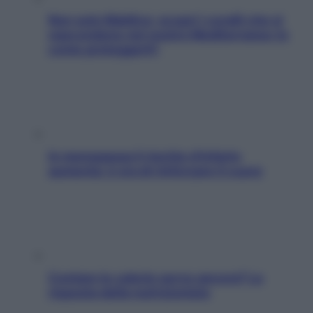
Non solo Maldive: scopri i coralli che si
nascondono nel nostro Mediterraneo (e
come proteggerli)
In menopausa il rischio d’infarto
aumenta: è ora di rinforzare il cuore
Contare le calorie serve ancora? La
risposta della nutrizionista