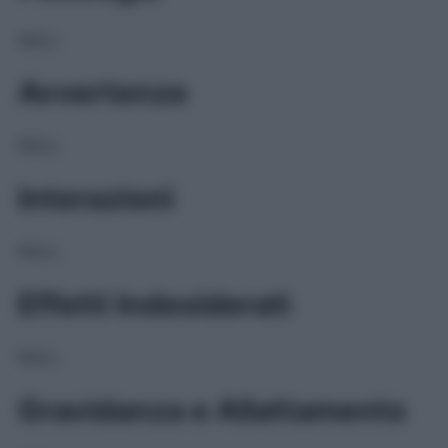
NULL
Avvertenze
NULL
Interazioni
NULL
Effetti Indesiderati
NULL
Gravidanza e Allattamento