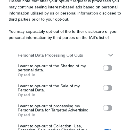
Please note that after your opt-out request is processed you
may continue seeing interest-based ads based on personal
information utilized by us or personal information disclosed to
third parties prior to your opt-out.
You may separately opt-out of the further disclosure of your
personal information by third parties on the IAB’s list of
downstream participants.
Personal Data Processing Opt Outs
This information may also be disclosed by us to third parties
on the IAB’s List of Downstream Participants that may further
I want to opt-out of the Sharing of my
disclose it to other third parties.
personal data.
Opted In
Please note that this website/app uses one or more Google
services and may gather and store information including but
I want to opt-out of the Sale of my
Personal Data.
not limited to your visit or usage behaviour. You may click to
Opted In
grant or deny consent to Google and its third-party tags to
use your data for below specified purposes in below Google
I want to opt-out of processing my
consent section.
Personal Data for Targeted Advertising.
Opted In
I want to opt-out of Collection, Use,