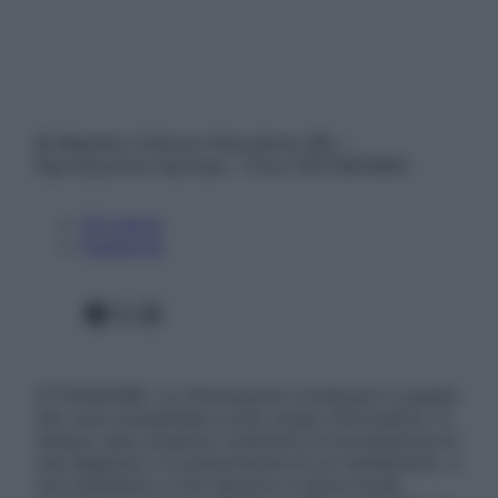
© Belpietro Edizioni Periodiche SRL –
Riproduzione riservata – P.Iva 13673600964
Chi siamo
Pubblicità
Facebook
X
Instagram
ATTENZIONE: Le informazioni contenute in questo
sito sono presentate a solo scopo informativo, in
nessun caso possono costituire la formulazione di
una diagnosi o la prescrizione di un trattamento, e
non intendono e non devono in alcun modo