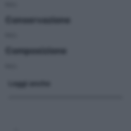
NULL
Conservazione
NULL
Composizione
NULL
Leggi anche