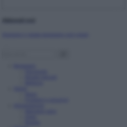
Abbonati ora!
Starbene ti regala benessere ogni mese!
Benessere
Psicologia
Rimedi naturali
Bellezza
Salute
News
Problemi e soluzioni
Alimentazione
Mangiare sano
Diete
Ricette