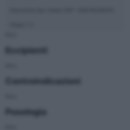
Descrizione tipo ricetta:
SOP – NON RICHIESTA
Classe 1:
C
NULL
Eccipienti
NULL
Controindicazioni
NULL
Posologia
NULL