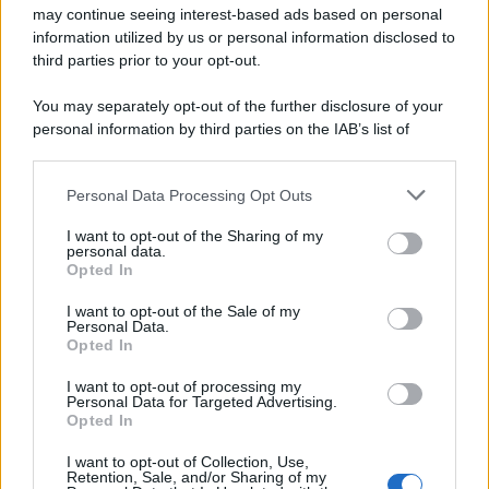
may continue seeing interest-based ads based on personal
information utilized by us or personal information disclosed to
third parties prior to your opt-out.
You may separately opt-out of the further disclosure of your
personal information by third parties on the IAB’s list of
downstream participants.
Personal Data Processing Opt Outs
This information may also be disclosed by us to third parties
on the IAB’s List of Downstream Participants that may further
I want to opt-out of the Sharing of my
disclose it to other third parties.
personal data.
Opted In
Please note that this website/app uses one or more Google
services and may gather and store information including but
I want to opt-out of the Sale of my
Personal Data.
not limited to your visit or usage behaviour. You may click to
Opted In
grant or deny consent to Google and its third-party tags to
use your data for below specified purposes in below Google
I want to opt-out of processing my
consent section.
Personal Data for Targeted Advertising.
Opted In
I want to opt-out of Collection, Use,
Retention, Sale, and/or Sharing of my