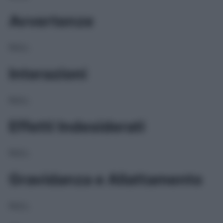
Avvertenze
NULL
Interazioni
NULL
Effetti Indesiderati
NULL
Gravidanza e Allattamento
NULL