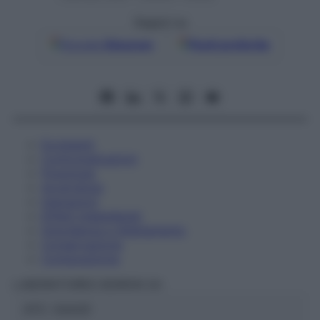
Seguici su
Google
Discover
Fonti preferite
Eccipienti
Controindicazioni
Posologia
Avvertenze
Interazioni
Effetti Indesiderati
Gravidanza e Allattamento
Conservazione
Composizione
LABORATOIRES BOIRON Srl
ATC:
2AA2D