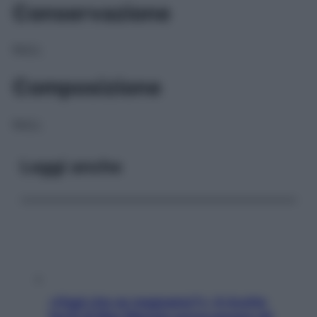
Conservazione
NULL
Composizione
NULL
Leggi anche
«Oggi che se magnamo?»: 4 ricette
facili di Max Mariola senza pesare gli