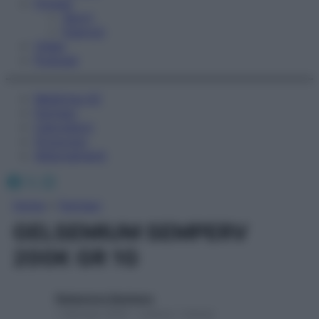
Fitness
Sport
Esercizi
Video
Podcast
Medicina AZ
Farmaci
Calcolatori
Oroscopo
Abbonamenti
Facebook
X
Instagram
Home
»
Farmaci
GELSEMIUM SEMPERV
200K GR 1G
Redazione Starbene
1 Gennaio 2025 – Lettura 1 minuto