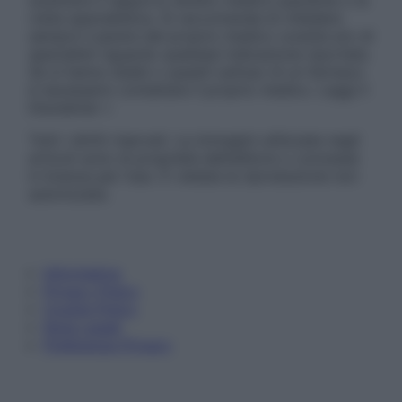
sostituire il rapporto diretto medico-paziente o la
visita specialistica. Si raccomanda di chiedere
sempre il parere del proprio medico curante e/o di
specialisti riguardo qualsiasi indicazione riportata.
Se si hanno dubbi o quesiti sull’uso di un farmaco
è necessario contattare il proprio medico. Leggi il
Disclaimer »
Tutti i diritti riservati. Le immagini utilizzate negli
articoli sono di proprietà dell’editore o concesse
in licenza per l’uso. È vietata la riproduzione non
autorizzata.
Informativa
Privacy Policy
Cookie Policy
Note Legali
Preferenze Privacy