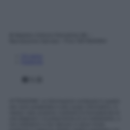
© Belpietro Edizioni Periodiche SRL –
Riproduzione riservata – P.Iva 13673600964
Chi siamo
Pubblicità
Facebook
X
Instagram
ATTENZIONE: Le informazioni contenute in questo
sito sono presentate a solo scopo informativo, in
nessun caso possono costituire la formulazione di
una diagnosi o la prescrizione di un trattamento, e
non intendono e non devono in alcun modo