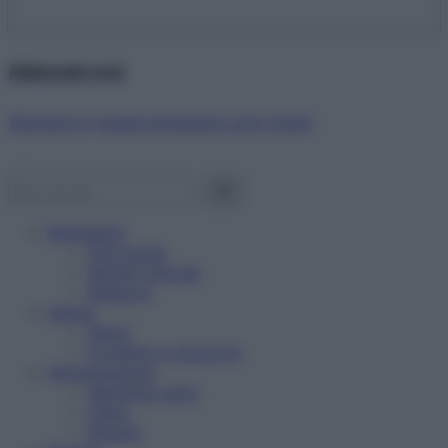
Abbonati ora!
Starbene ti regala benessere ogni mese!
Benessere
Psicologia
Rimedi naturali
Bellezza
Salute
News
Problemi e soluzioni
Alimentazione
Mangiare sano
Diete
Ricette