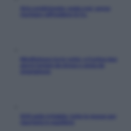
Aria condizionata: usala così, senza
rischiare raffreddore & Co.
Mindfulness tra le vette: a Cortina due
giorni lontani da stress e ansia da
smartphone
SOS pelle irritabile: tutte le mosse per
riportarla in equilibrio