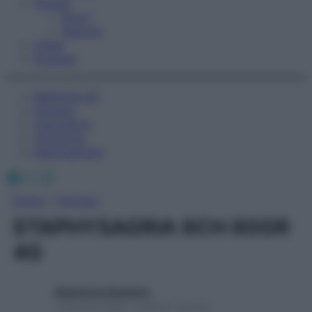
Fitness
Sport
Esercizi
Video
Podcast
Medicina AZ
Farmaci
Calcolatori
Oroscopo
Abbonamenti
Facebook
X
Instagram
Home
»
Farmaci
STAPHYSAGRIA 9CH 80GR
4G
Redazione Starbene
1 Gennaio 2025 – Lettura 1 minuto