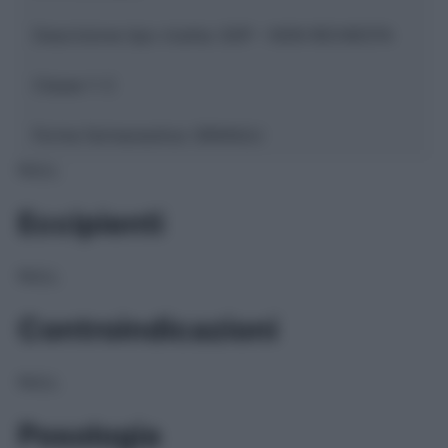
Descrizione tipo ricetta:
SOP – NON RICHIESTA
Classe 1:
C
Forma farmaceutica:
GRANULI
NULL
Eccipienti
NULL
Controindicazioni
NULL
Posologia