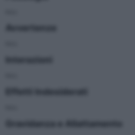
NULL
Avvertenze
NULL
Interazioni
NULL
Effetti Indesiderati
NULL
Gravidanza e Allattamento