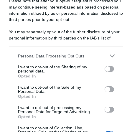
Please note that after your opt-out request is processed you
may continue seeing interest-based ads based on personal
information utilized by us or personal information disclosed to
third parties prior to your opt-out.
You may separately opt-out of the further disclosure of your
personal information by third parties on the IAB’s list of
downstream participants.
Personal Data Processing Opt Outs
This information may also be disclosed by us to third parties
on the IAB’s List of Downstream Participants that may further
I want to opt-out of the Sharing of my
disclose it to other third parties.
personal data.
Opted In
Please note that this website/app uses one or more Google
services and may gather and store information including but
I want to opt-out of the Sale of my
Personal Data.
not limited to your visit or usage behaviour. You may click to
Opted In
grant or deny consent to Google and its third-party tags to
use your data for below specified purposes in below Google
I want to opt-out of processing my
consent section.
Personal Data for Targeted Advertising.
Opted In
I want to opt-out of Collection, Use,