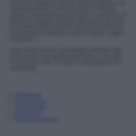
sostituire il rapporto diretto medico-paziente o la
visita specialistica. Si raccomanda di chiedere
sempre il parere del proprio medico curante e/o di
specialisti riguardo qualsiasi indicazione riportata.
Se si hanno dubbi o quesiti sull’uso di un farmaco
è necessario contattare il proprio medico. Leggi il
Disclaimer »
Tutti i diritti riservati. Le immagini utilizzate negli
articoli sono di proprietà dell’editore o concesse
in licenza per l’uso. È vietata la riproduzione non
autorizzata.
Informativa
Privacy Policy
Cookie Policy
Note Legali
Preferenze Privacy