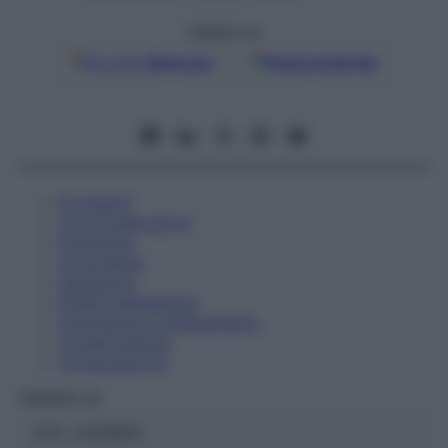
Seguici su
Google
Discover
Fonti preferite
Eccipienti
Controindicazioni
Posologia
Avvertenze
Interazioni
Effetti Indesiderati
Gravidanza e Allattamento
Conservazione
Composizione
HERING Srl
ATC:
2AA1B03