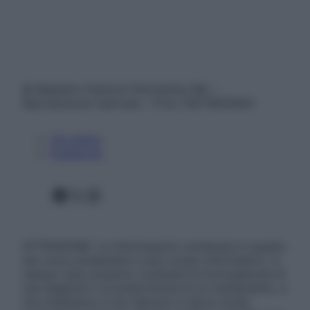
© Belpietro Edizioni Periodiche SRL –
Riproduzione riservata – P.Iva 13673600964
Chi siamo
Pubblicità
Facebook
X
Instagram
ATTENZIONE: Le informazioni contenute in questo
sito sono presentate a solo scopo informativo, in
nessun caso possono costituire la formulazione di
una diagnosi o la prescrizione di un trattamento, e
non intendono e non devono in alcun modo