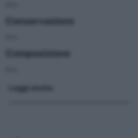
NULL
Conservazione
NULL
Composizione
NULL
Leggi anche