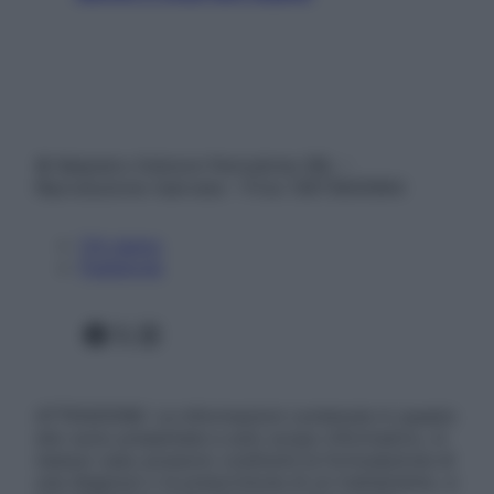
© Belpietro Edizioni Periodiche SRL –
Riproduzione riservata – P.Iva 13673600964
Chi siamo
Pubblicità
Facebook
X
Instagram
ATTENZIONE: Le informazioni contenute in questo
sito sono presentate a solo scopo informativo, in
nessun caso possono costituire la formulazione di
una diagnosi o la prescrizione di un trattamento, e