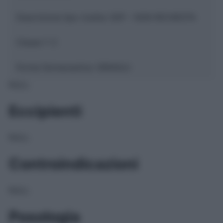
Descrizione tipo ricetta:
SOP – NON RICHIESTA
Classe 1:
C
Forma farmaceutica:
GRANULI
NULL
Eccipienti
NULL
Controindicazioni
NULL
Posologia