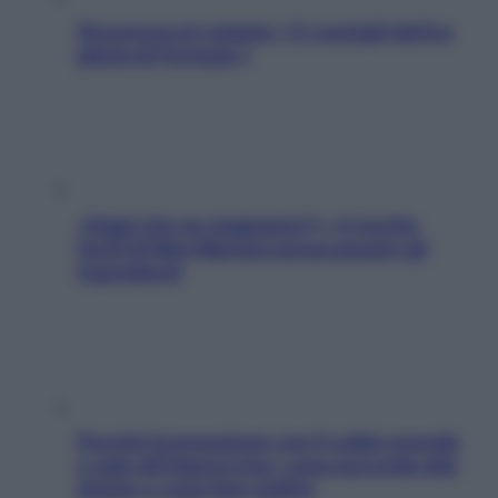
Sicurezza al volante: i 5 consigli dell’ex
pilota di Formula 1
«Oggi che se magnamo?»: 4 ricette
facili di Max Mariola senza pesare gli
ingredienti
Perché la pressione con il caldo scende
e sale all’improvviso: cosa succede alle
donne e cosa fare subito