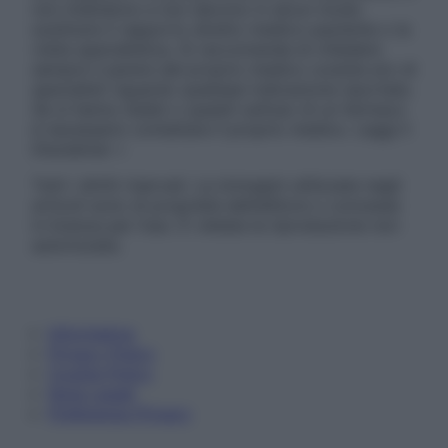
non intendono e non devono in alcun modo
sostituire il rapporto diretto medico-paziente o la
visita specialistica. Si raccomanda di chiedere
sempre il parere del proprio medico curante e/o di
specialisti riguardo qualsiasi indicazione riportata.
Se si hanno dubbi o quesiti sull’uso di un farmaco
è necessario contattare il proprio medico. Leggi il
Disclaimer »
Tutti i diritti riservati. Le immagini utilizzate negli
articoli sono di proprietà dell’editore o concesse
in licenza per l’uso. È vietata la riproduzione non
autorizzata.
Informativa
Privacy Policy
Cookie Policy
Note Legali
Preferenze Privacy