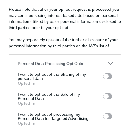
Please note that after your opt-out request is processed you
may continue seeing interest-based ads based on personal
information utilized by us or personal information disclosed to
third parties prior to your opt-out.
You may separately opt-out of the further disclosure of your
personal information by third parties on the IAB’s list of
downstream participants.
Personal Data Processing Opt Outs
This information may also be disclosed by us to third parties
on the IAB’s List of Downstream Participants that may further
I want to opt-out of the Sharing of my
disclose it to other third parties.
personal data.
Opted In
Please note that this website/app uses one or more Google
services and may gather and store information including but
I want to opt-out of the Sale of my
Personal Data.
not limited to your visit or usage behaviour. You may click to
Opted In
grant or deny consent to Google and its third-party tags to
use your data for below specified purposes in below Google
I want to opt-out of processing my
consent section.
Personal Data for Targeted Advertising.
Opted In