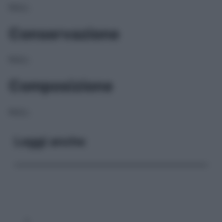
NULL
Conservazione
NULL
Composizione
NULL
Leggi anche