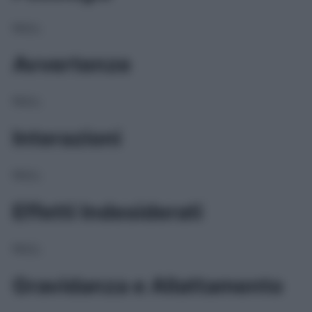
NULL
Avvertenze
NULL
Interazioni
NULL
Effetti Indesiderati
NULL
Gravidanza e Allattamento