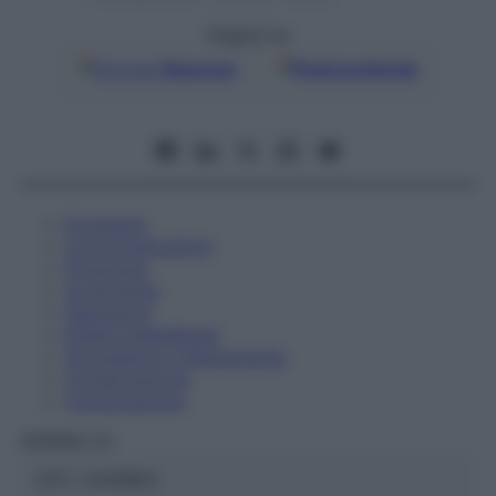
Seguici su
Google
Discover
Fonti preferite
Eccipienti
Controindicazioni
Posologia
Avvertenze
Interazioni
Effetti Indesiderati
Gravidanza e Allattamento
Conservazione
Composizione
HERING Srl
ATC:
2AA1B03