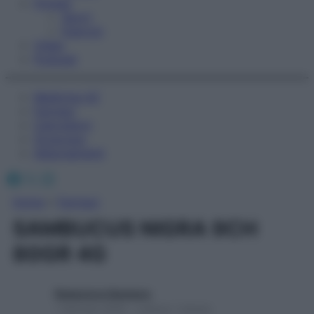
Fitness
Sport
Esercizi
Video
Podcast
Medicina AZ
Farmaci
Calcolatori
Oroscopo
Abbonamenti
Facebook
X
Instagram
Home
»
Farmaci
SAMBUCUS NIGRA 9CH
80GR 4G
Redazione Starbene
1 Gennaio 2025 – Lettura 1 minuto