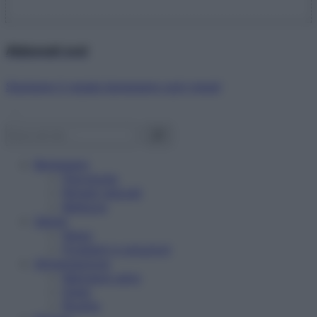
Abbonati ora!
Starbene ti regala benessere ogni mese!
Benessere
Psicologia
Rimedi naturali
Bellezza
Salute
News
Problemi e soluzioni
Alimentazione
Mangiare sano
Diete
Ricette