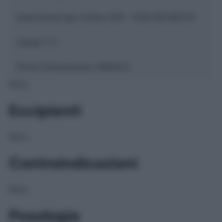
Descrizione tipo ricetta:
SOP – NON RICHIESTA
Classe 1:
C
Forma farmaceutica:
GRANULI
NULL
Eccipienti
NULL
Controindicazioni
NULL
Posologia