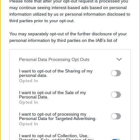
Please note that after your opt-out request is processed you
may continue seeing interest-based ads based on personal
information utilized by us or personal information disclosed to
third parties prior to your opt-out.
You may separately opt-out of the further disclosure of your
personal information by third parties on the IAB’s list of
downstream participants.
Personal Data Processing Opt Outs
This information may also be disclosed by us to third parties
on the IAB’s List of Downstream Participants that may further
I want to opt-out of the Sharing of my
disclose it to other third parties.
personal data.
Opted In
Please note that this website/app uses one or more Google
services and may gather and store information including but
I want to opt-out of the Sale of my
Personal Data.
not limited to your visit or usage behaviour. You may click to
Opted In
grant or deny consent to Google and its third-party tags to
use your data for below specified purposes in below Google
I want to opt-out of processing my
consent section.
Personal Data for Targeted Advertising.
Opted In
I want to opt-out of Collection, Use,