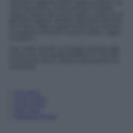
sostituire il rapporto diretto medico-paziente o la
visita specialistica. Si raccomanda di chiedere
sempre il parere del proprio medico curante e/o di
specialisti riguardo qualsiasi indicazione riportata.
Se si hanno dubbi o quesiti sull’uso di un farmaco
è necessario contattare il proprio medico. Leggi il
Disclaimer »
Tutti i diritti riservati. Le immagini utilizzate negli
articoli sono di proprietà dell’editore o concesse
in licenza per l’uso. È vietata la riproduzione non
autorizzata.
Informativa
Privacy Policy
Cookie Policy
Note Legali
Preferenze Privacy