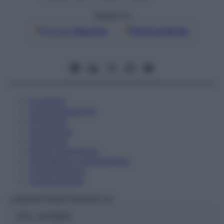
Seguici su
Google
Discover
Fonti preferite
Eccipienti
Controindicazioni
Posologia
Avvertenze
Interazioni
Effetti Indesiderati
Gravidanza e Allattamento
Conservazione
Composizione
LABORATOIRES BOIRON Srl
ATC:
2AA1B03