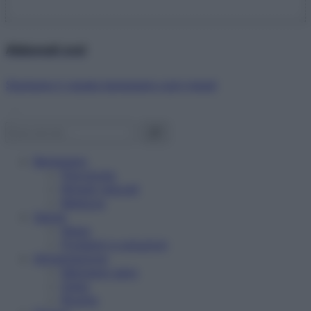
Abbonati ora!
Starbene ti regala benessere ogni mese!
Benessere
Psicologia
Rimedi naturali
Bellezza
Salute
News
Problemi e soluzioni
Alimentazione
Mangiare sano
Diete
Ricette