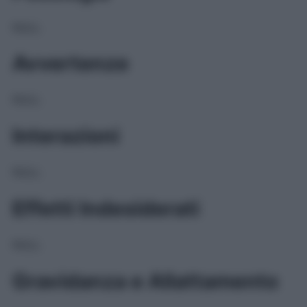
NULL
Avvertenze
NULL
Interazioni
NULL
Effetti Indesiderati
NULL
Gravidanza e Allattamento