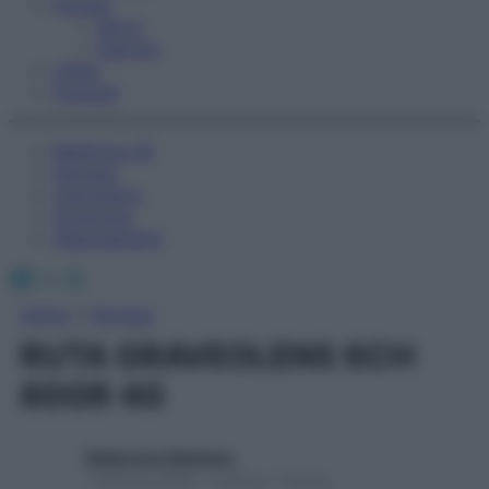
Fitness
Sport
Esercizi
Video
Podcast
Medicina AZ
Farmaci
Calcolatori
Oroscopo
Abbonamenti
Facebook
X
Instagram
Home
»
Farmaci
RUTA GRAVEOLENS 6CH
80GR 4G
Redazione Starbene
1 Gennaio 2025 – Lettura 1 minuto