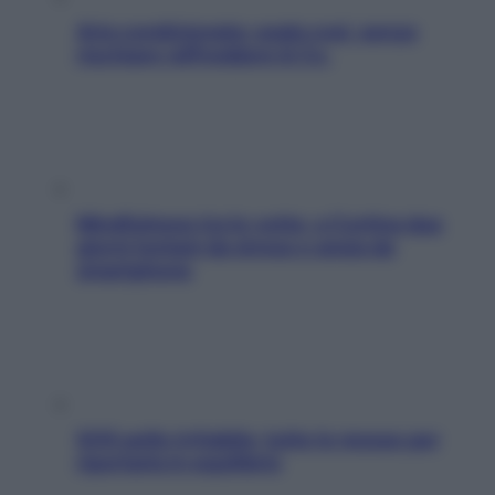
Aria condizionata: usala così, senza
rischiare raffreddore & Co.
Mindfulness tra le vette: a Cortina due
giorni lontani da stress e ansia da
smartphone
SOS pelle irritabile: tutte le mosse per
riportarla in equilibrio