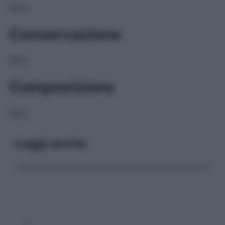
NULL
Conservazione
NULL
Composizione
NULL
Leggi anche