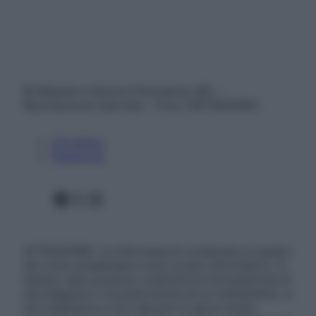
© Belpietro Edizioni Periodiche SRL –
Riproduzione riservata – P.Iva 13673600964
Chi siamo
Pubblicità
Facebook
X
Instagram
ATTENZIONE: Le informazioni contenute in questo
sito sono presentate a solo scopo informativo, in
nessun caso possono costituire la formulazione di
una diagnosi o la prescrizione di un trattamento, e
non intendono e non devono in alcun modo