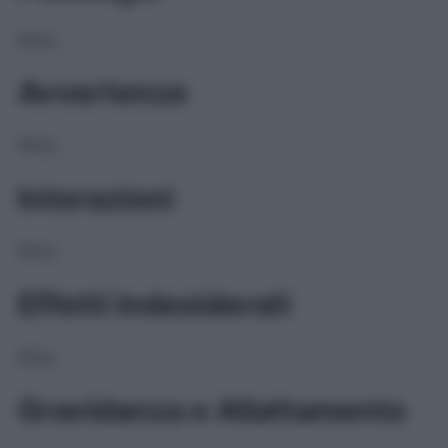
NULL
Avvertenze
NULL
Interazioni
NULL
Effetti Indesiderati
NULL
Gravidanza e Allattamento