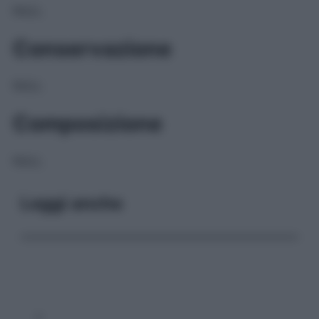
NULL
Conservazione
NULL
Composizione
NULL
Leggi anche