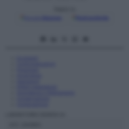
Seguici su
Google
Discover
Fonti preferite
Eccipienti
Controindicazioni
Posologia
Avvertenze
Interazioni
Effetti Indesiderati
Gravidanza e Allattamento
Conservazione
Composizione
LABORATOIRES BOIRON Srl
ATC:
2AA1B03