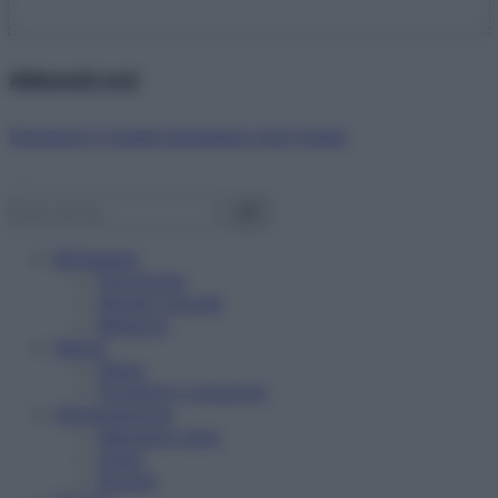
Abbonati ora!
Starbene ti regala benessere ogni mese!
Benessere
Psicologia
Rimedi naturali
Bellezza
Salute
News
Problemi e soluzioni
Alimentazione
Mangiare sano
Diete
Ricette