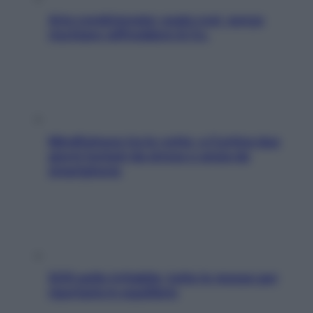
Aria condizionata: usala così, senza
rischiare raffreddore & Co.
Mindfulness tra le vette: a Cortina due
giorni lontani da stress e ansia da
smartphone
SOS pelle irritabile: tutte le mosse per
riportarla in equilibrio