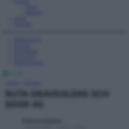
Fitness
Sport
Esercizi
Video
Podcast
Medicina AZ
Farmaci
Calcolatori
Oroscopo
Abbonamenti
Facebook
X
Instagram
Home
»
Farmaci
RUTA GRAVEOLENS 5CH
80GR 4G
Redazione Starbene
1 Gennaio 2025 – Lettura 1 minuto