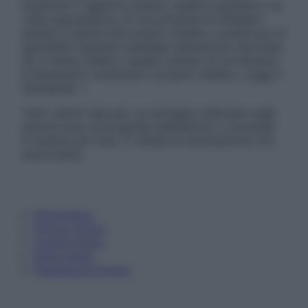
sostituire il rapporto diretto medico-paziente o la
visita specialistica. Si raccomanda di chiedere
sempre il parere del proprio medico curante e/o di
specialisti riguardo qualsiasi indicazione riportata.
Se si hanno dubbi o quesiti sull’uso di un farmaco
è necessario contattare il proprio medico. Leggi il
Disclaimer »
Tutti i diritti riservati. Le immagini utilizzate negli
articoli sono di proprietà dell’editore o concesse
in licenza per l’uso. È vietata la riproduzione non
autorizzata.
Informativa
Privacy Policy
Cookie Policy
Note Legali
Preferenze Privacy