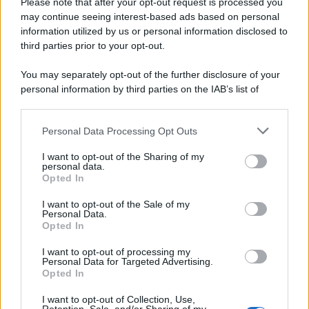
Please note that after your opt-out request is processed you
may continue seeing interest-based ads based on personal
information utilized by us or personal information disclosed to
third parties prior to your opt-out.
You may separately opt-out of the further disclosure of your
personal information by third parties on the IAB’s list of
downstream participants.
Personal Data Processing Opt Outs
This information may also be disclosed by us to third parties
on the IAB’s List of Downstream Participants that may further
I want to opt-out of the Sharing of my
disclose it to other third parties.
personal data.
Opted In
Please note that this website/app uses one or more Google
services and may gather and store information including but
I want to opt-out of the Sale of my
Personal Data.
not limited to your visit or usage behaviour. You may click to
Opted In
grant or deny consent to Google and its third-party tags to
use your data for below specified purposes in below Google
I want to opt-out of processing my
consent section.
Personal Data for Targeted Advertising.
Opted In
I want to opt-out of Collection, Use,