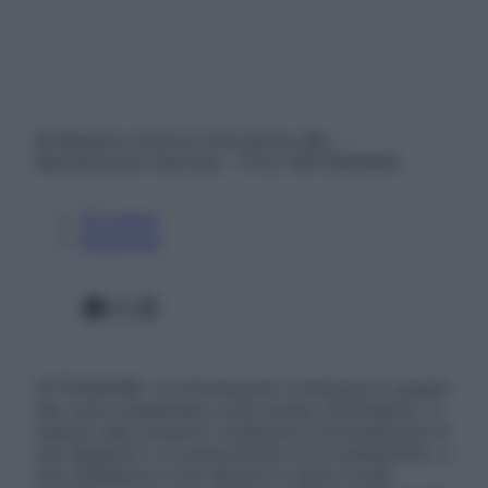
© Belpietro Edizioni Periodiche SRL –
Riproduzione riservata – P.Iva 13673600964
Chi siamo
Pubblicità
Facebook
X
Instagram
ATTENZIONE: Le informazioni contenute in questo
sito sono presentate a solo scopo informativo, in
nessun caso possono costituire la formulazione di
una diagnosi o la prescrizione di un trattamento, e
non intendono e non devono in alcun modo