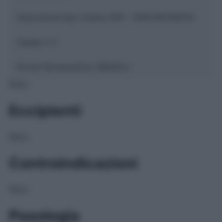
Descrizione tipo ricetta:
SOP – NON RICHIESTA
Classe 1:
C
Forma farmaceutica:
GRANULI
NULL
Eccipienti
NULL
Controindicazioni
NULL
Posologia