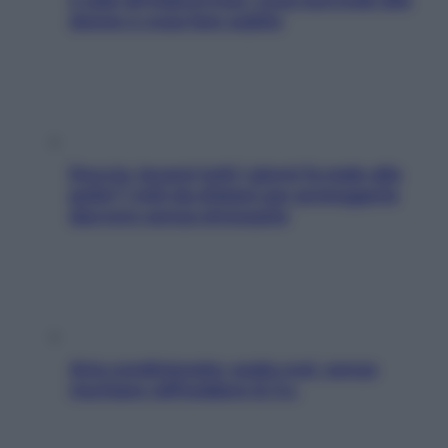
donne e cosa fare subito
Doccia, lavarsi tutti i giorni fa male alla
pelle? I miti da sfatare per proteggerla
davvero senza stressarla
Aria condizionata: usala così, senza
rischiare raffreddore & Co.