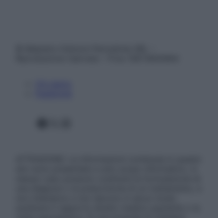
© Belpietro Edizioni Periodiche SRL –
Riproduzione riservata – P.Iva 13673600964
Chi siamo
Pubblicità
Facebook
X
Instagram
ATTENZIONE: Le informazioni contenute in questo
sito sono presentate a solo scopo informativo, in
nessun caso possono costituire la formulazione di
una diagnosi o la prescrizione di un trattamento, e
non intendono e non devono in alcun modo
sostituire il rapporto diretto medico-paziente o la
visita specialistica. Si raccomanda di chiedere