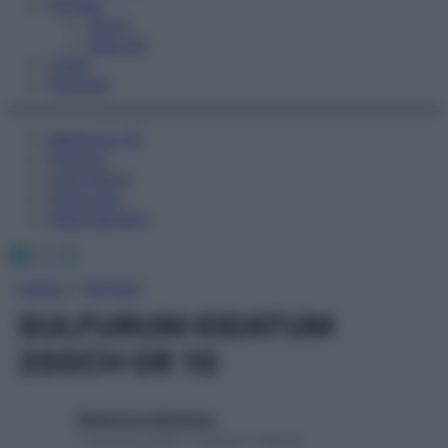
Fitness
Sport
Esercizi
Video
Podcast
Medicina AZ
Farmaci
Calcolatori
Oroscopo
Abbonamenti
Facebook
X
Instagram
Home
»
Farmaci
SULFURUM IODATUM
200CH GR 1G
Redazione Starbene
1 Gennaio 2025 – Lettura 1 minuto