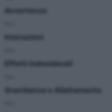
Avvertenze
NULL
Interazioni
NULL
Effetti Indesiderati
NULL
Gravidanza e Allattamento
NULL