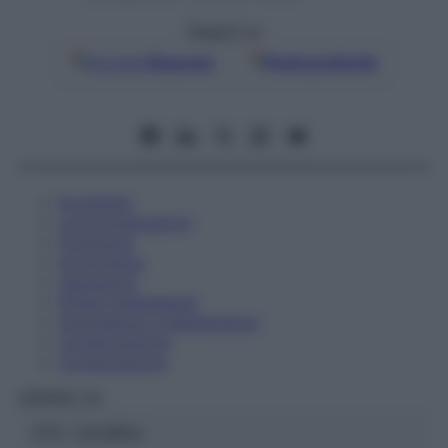
Seguici su
Google
Discover
Fonti preferite
Eccipienti
Controindicazioni
Posologia
Avvertenze
Interazioni
Effetti Indesiderati
Gravidanza e Allattamento
Conservazione
Composizione
HERING Srl
ATC:
2AA1B04