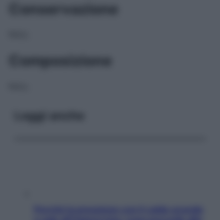
Conservazione
NULL
Composizione
NULL
Leggi anche
Perché la pressione con il caldo scende
e sale all’improvviso: cosa succede alle