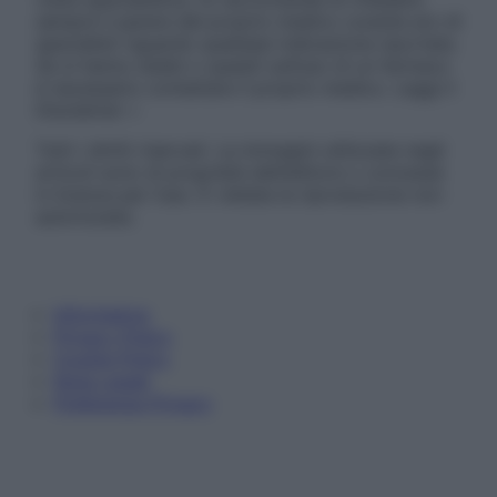
sempre il parere del proprio medico curante e/o di
specialisti riguardo qualsiasi indicazione riportata.
Se si hanno dubbi o quesiti sull’uso di un farmaco
è necessario contattare il proprio medico. Leggi il
Disclaimer »
Tutti i diritti riservati. Le immagini utilizzate negli
articoli sono di proprietà dell’editore o concesse
in licenza per l’uso. È vietata la riproduzione non
autorizzata.
Informativa
Privacy Policy
Cookie Policy
Note Legali
Preferenze Privacy