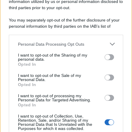
information utilized by us or personal information disclosed to
third parties prior to your opt-out.
You may separately opt-out of the further disclosure of your
personal information by third parties on the IAB’s list of
downstream participants.
Personal Data Processing Opt Outs
This information may also be disclosed by us to third parties
on the IAB’s List of Downstream Participants that may further
I want to opt-out of the Sharing of my
disclose it to other third parties.
personal data.
Opted In
Please note that this website/app uses one or more Google
services and may gather and store information including but
I want to opt-out of the Sale of my
Personal Data.
not limited to your visit or usage behaviour. You may click to
Opted In
grant or deny consent to Google and its third-party tags to
use your data for below specified purposes in below Google
I want to opt-out of processing my
consent section.
Personal Data for Targeted Advertising.
Opted In
I want to opt-out of Collection, Use,
Retention, Sale, and/or Sharing of my
Personal Data that Is Unrelated with the
Purposes for which it was collected.