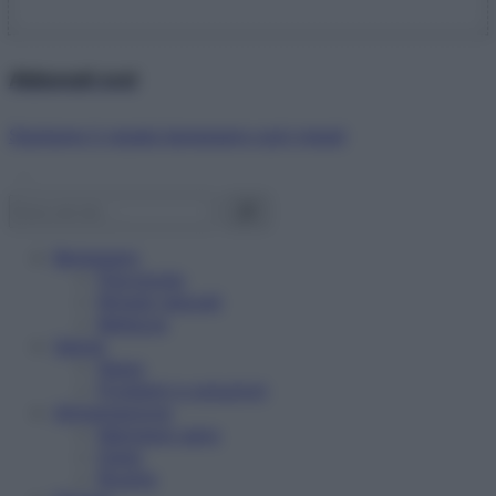
Abbonati ora!
Starbene ti regala benessere ogni mese!
Benessere
Psicologia
Rimedi naturali
Bellezza
Salute
News
Problemi e soluzioni
Alimentazione
Mangiare sano
Diete
Ricette