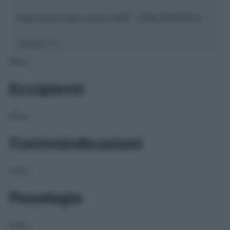
Descrizione tipo ricetta:
SOP – NON RICHIESTA
Classe 1:
C
NULL
Eccipienti
NULL
Controindicazioni
NULL
Posologia
NULL